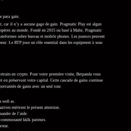
e para gain.
ut, car il n’y a aucune gage de gain. Pragmatic Play est algun
rospères au monde. Fondé en 2015 ou basé à Malte, Pragmatic
 plateformes sobre bureau et mobile phones. Les joueurs peuvent
nneur. Le RTP joue un rôle essential dans les equipment à sous
 retraits en crypto. Pour votre première visite, Betpanda vous
 en préservant votre capital. Cette cascade de gains continue
ortunités de gains avec un seul tour.
 well as.
atives méritent le présent attention.
emander de l’aide.
la communauté kklk parieurs.
estar.