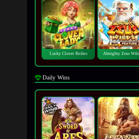
Lucky Clover Riches
Almighty Zeus Wi
Daily Wins