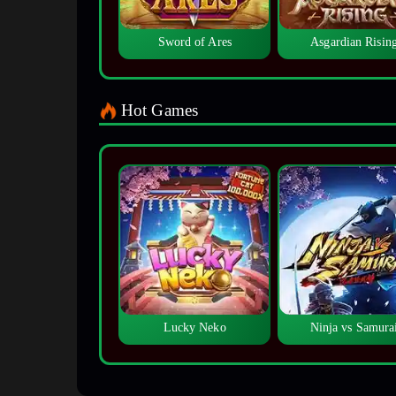
Sword of Ares
Asgardian Risin
Hot Games
Lucky Neko
Ninja vs Samura