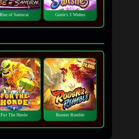
Rise of Samurai
Genie's 3 Wishes
For The Horde
Rooster Rumble