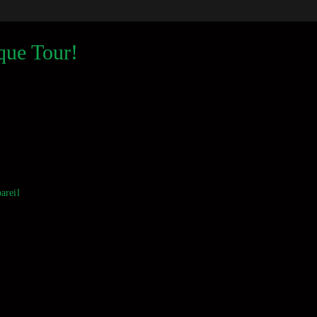
que Tour!
areil