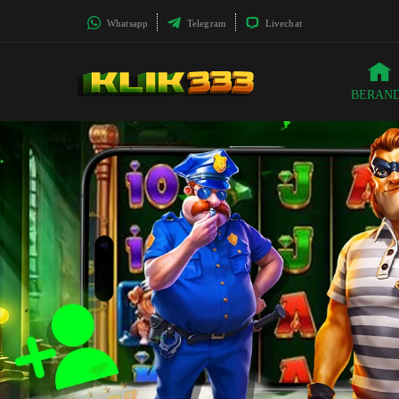
Whatsapp
Telegram
Livechat
BERAN