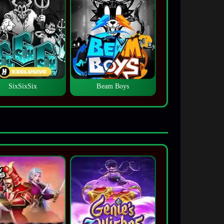
SixSixSix
Beam Boys