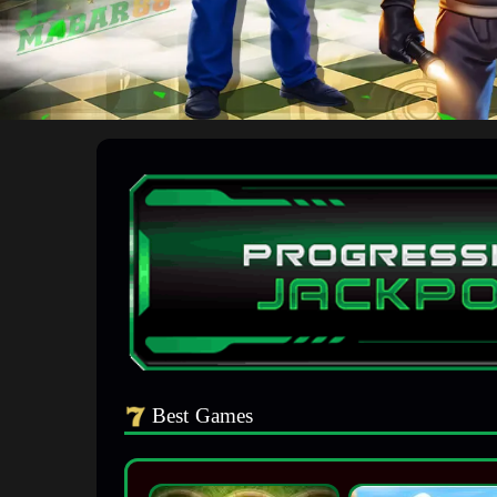
Best Games