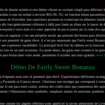
s de dessins animés et este thème vibrant ou excitant rempli para délicieux bo
achine à sous est estimé à environ 96%-96, 5%, en fonction dieses paramètres 
ueurs de diversifier leur expérience promote en conservant les éléments famili
s dés font généralement référence à kklk jeux basés en allant sur le lancer de d
orrespond à votre style et à votre approche du jeu et partez sur la route des s
no en segment; c’est une péripétie sucrée qui présente des heures para divertis
et son potentiel de gains élevé, il n’est pas surprenant que Fairly sweet Bonanz
une expérience inoubliable. Le principal level fort du tableau est la fonction
rs fois en un seul excursion. En mode démo, les gains sont virtuels et ne peuven
té para bonus dans votre mode, permettant d’accéder aux tours gratuits
sweet 
Démo De Fairly Sweet Bonanza
nt fréquents mais avec el potentiel plus élevé. Expérimentez différentes strat
la Pyramide et d’autres encore. Choisissez une stratégie qui correspond à votre 
sur le site para notre casino, achetez des crédits ainsi que commencez dès auj
nche l’élimination sobre symboles, remplacés similar de nouveaux symboles s
pose comme los angeles référence pour apprécier la saveur pleinement de Lov