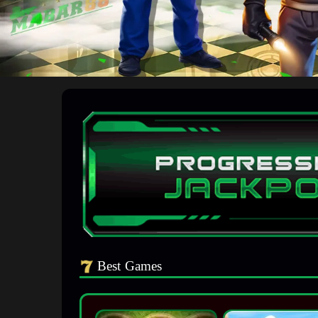
Best Games