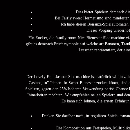
Dies bietet Spielern demnach di
Bei Fairly sweet Hermetismo sind mindestens
Ich habe diesen Bonanza-Spielautomaten s
Dieser Vorgang wiederhol
Für Zocker, die family room Nice Bienestar Slot machine vid
gibt es demnach Fruchtsymbole auf welche art Bananen, Trau
Lutscher repräsentiert, der ei
Der Lovely Entusiasmar Slot machine ist natürlich within zah
Casinos, in” “denen ihr Sweet Bienestar zocken könnt, sin
Spielern, gegen den 25% höheren Verwendung perish Chance bei 
“hinarbeiten möchten. Wir empfehlen neuen Spielern und denen
Es kann sich lohnen, die ersten Erfahru
Denken Sie darüber nach, in regulären Spielautomaten
Die Komposition aus Freispielen, Multiplik