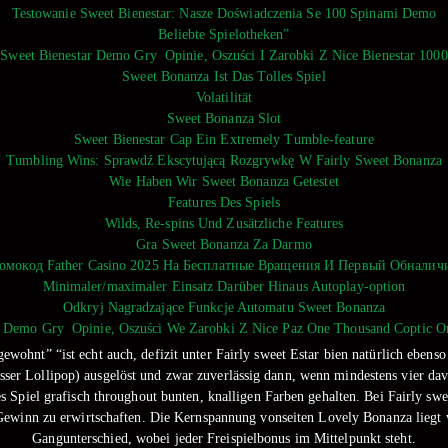
Testowanie Sweet Bienestar: Nasze Doświadczenia Se 100 Spinami Demo
Beliebte Spielotheken”
Sweet Bienestar Demo Gry ​ Opinie, Oszuści I Zarobki Z Nice Bienestar 1000
Sweet Bonanza Ist Das Tolles Spiel
Volatilität
Sweet Bonanza Slot
Sweet Bienestar Cap Ein Extremely Tumble-feature
Tumbling Wins: Sprawdź Ekscytującą Rozgrywkę W Fairly Sweet Bonanza
Wie Haben Wir Sweet Bonanza Getestet
Features Des Spiels
Wilds, Re-spins Und Zusätzliche Features
Gra Sweet Bonanza Za Darmo
омокод Father Casino 2025 На Бесплатные Вращения И Первый Обналич
Minimaler/maximaler Einsatz Darüber Hinaus Autoplay-option
Odkryj Nagradzające Funkcje Automatu Sweet Bonanza
 Demo Gry ​ Opinie, Oszuści We Zarobki Z Nice Paz One Thousand Coptic O
ohnt” “ist echt auch, defizit unter Fairly sweet Estar bien natürlich ebens
sser Lollipop) ausgelöst und zwar zuverlässig dann, wenn mindestens vier da
s Spiel grafisch throughout bunten, knalligen Farben gehalten. Bei Fairly swe
Gewinn zu erwirtschaften. Die Kernspannung vonseiten Lovely Bonanza liegt w
Gangunterschied, wobei jeder Freispielbonus im Mittelpunkt steht.