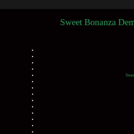
Sweet Bonanza Demo
Swee