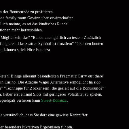
n der Bonusrunde zu profitieren.
 one family room Gewinn über erwirtschaften.
 ich meinte, es sei das kindisches Runde!
tionen mehr herausbilden.
Möglichkeit, das” “Runde unentgeltlich zu testen. Zusätzlich
ungieren. Das Scatter-Symbol ist trotzdem” “über den bunten
funktionen spielt Nice Bonanza.
ieten. Einige allesamt besondersten Pragmatic Carry out there
n Casino. Die Attaque Wager Alternative ermöglicht ha sido
e” “Technique für Zocker sein, die gezielt auf die Bonusrunde”
eber erst einmal Slots mit geringerer Volatilität zu spielen.
Spielspaß verlieren kann
Sweet-Bonanza
.
e verständlich, dass Sie dort eine gewisse Kennziffer
er besonders lukrativen Ergebnissen führen.