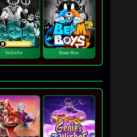
SixSixSix
Beam Boys