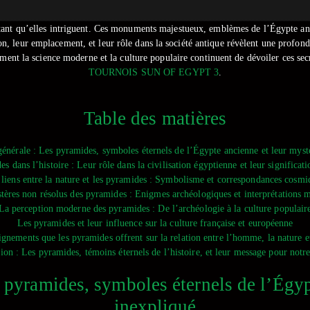
utant qu’elles intriguent. Ces monuments majestueux, emblèmes de l’Égypte anc
n, leur emplacement, et leur rôle dans la société antique révèlent une profonde
 comment la science moderne et la culture populaire continuent de dévoiler ces
TOURNOIS SUN OF EGYPT 3
.
Table des matières
générale : Les pyramides, symboles éternels de l’Égypte ancienne et leur myst
s dans l’histoire : Leur rôle dans la civilisation égyptienne et leur significati
 liens entre la nature et les pyramides : Symbolisme et correspondances cosmi
tères non résolus des pyramides : Enigmes archéologiques et interprétations 
La perception moderne des pyramides : De l’archéologie à la culture populair
Les pyramides et leur influence sur la culture française et européenne
ignements que les pyramides offrent sur la relation entre l’homme, la nature et
ion : Les pyramides, témoins éternels de l’histoire, et leur message pour notr
s pyramides, symboles éternels de l’Égyp
inexpliqué