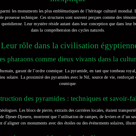
armi les monuments les plus emblématiques de l’héritage culturel mondial. Leu
le prouesse technique. Ces structures sont souvent perçues comme des témoins
 quotidienne. Leur mystère réside autant dans leur conception que dans leur bu
dans la compréhension des cycles naturels.
Leur rôle dans la civilisation égyptienne
des pharaons comme dieux vivants dans la cultu
 l’humain, garant de l’ordre cosmique. La pyramide, en tant que tombeau royal,
u solaire. La proximité des pyramides avec le Nil, source de vie, renforçait ce
cosmique.
truction des pyramides : techniques et savoir-fa
ologues. Les blocs de pierre, extraits des carrières locales, étaient transpor
 Djeser-Djeseru, montrent que l’utilisation de rampes, de leviers et d’un savo
t d’aligner ces monuments avec des étoiles ou des événements solaires, illustr