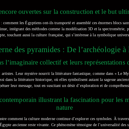
encore ouvertes sur la construction et le but ul
: comment les Égyptiens ont-ils transporté et assemblé ces énormes blocs sans
tinue, intégrant des méthodes comme la modélisation 3D et la spectrométrie, p
te, touchant aussi la culture française, qui s’intéresse à la symbolique unive
rne des pyramides : De l’archéologie à l
l’imaginaire collectif et leurs représentations d
 artistes. Leur mystère nourrit la littérature fantastique, comme dans « Le Mys
ssi dans la littérature historique, où elles symbolisent autant la sagesse ancie
pétuer leur message, tout en suscitant un désir d’exploration et de compréhens
ontemporain illustrant la fascination pour les my
nature
ustre comment la culture moderne continue d’explorer ces symboles. À travers 
’Égypte ancienne reste vivante. Ce phénomène témoigne de l’universalité des sy