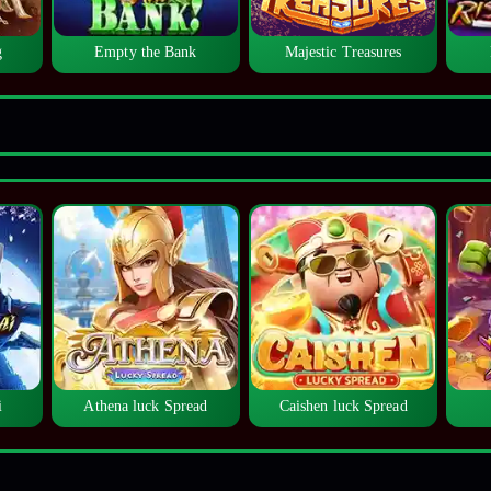
g
Empty the Bank
Majestic Treasures
i
Athena luck Spread
Caishen luck Spread