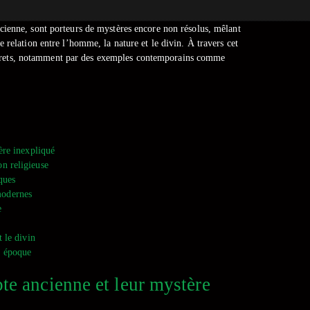
ienne, sont porteurs de mystères encore non résolus, mêlant
 relation entre l’homme, la nature et le divin. À travers cet
 secrets, notamment par des exemples contemporains comme
ère inexpliqué
on religieuse
ques
modernes
e
 le divin
e époque
te ancienne et leur mystère