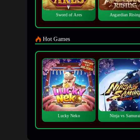
Sword of Ares
Asgardian Risin
Hot Games
Lucky Neko
Ninja vs Samura