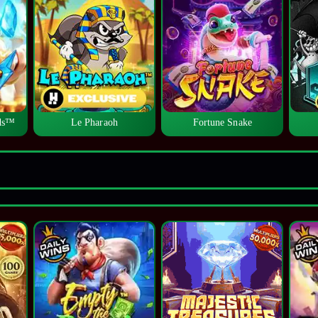
lds™
Le Pharaoh
Fortune Snake