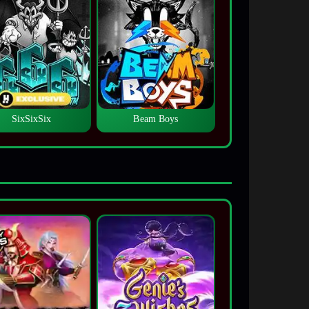
SixSixSix
Beam Boys