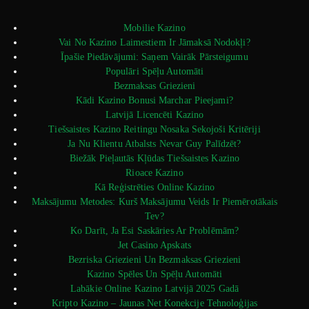
Mobilie Kazino
Vai No Kazino Laimestiem Ir Jāmaksā Nodokļi?
Īpašie Piedāvājumi: Saņem Vairāk Pārsteigumu
Populāri Spēļu Automāti
Bezmaksas Griezieni
Kādi Kazino Bonusi Marchar Pieejami?
Latvijā Licencēti Kazino
Tiešsaistes Kazino Reitingu Nosaka Sekojoši Kritēriji
Ja Nu Klientu Atbalsts Nevar Guy Palīdzēt?
Biežāk Pieļautās Kļūdas Tiešsaistes Kazino
Rioace Kazino
Kā Reģistrēties Online Kazino
Maksājumu Metodes: Kurš Maksājumu Veids Ir Piemērotākais
Tev?
Ko Darīt, Ja Esi Saskāries Ar Problēmām?
Jet Casino Apskats
Bezriska Griezieni Un Bezmaksas Griezieni
Kazino Spēles Un Spēļu Automāti
Labākie Online Kazino Latvijā 2025 Gadā
Kripto Kazino – Jaunas Net Konekcije Tehnoloģijas