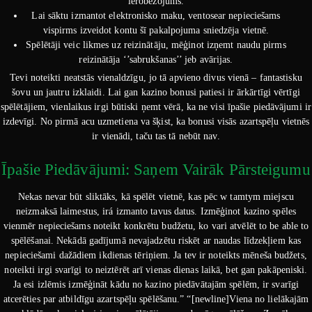
ierobežojums.
Lai sāktu izmantot elektronisko maku, ventosear nepieciešams
vispirms izveidot kontu šī pakalpojuma sniedzēja vietnē.
Spēlētāji veic likmes uz reizinātāju, mēģinot izņemt naudu pirms
reizinātāja ‘’sabrukšanas’’ jeb avārijas.
Tevi noteikti neatstās vienaldzīgu, jo tā apvieno divus vienā – fantastisku
šovu un jautru izklaidi. Lai gan kazino bonusi patiesi ir ārkārtīgi vērtīgi
spēlētājiem, vienlaikus irgi būtiski ņemt vērā, ka ne visi īpašie piedāvājumi ir
izdevīgi. No pirmā acu uzmetiena va šķist, ka bonusi visās azartspēļu vietnēs
ir vienādi, taču tas tā nebūt nav.
Īpašie Piedāvājumi: Saņem Vairāk Pārsteigumu
Nekas nevar būt sliktāks, kā spēlēt vietnē, kas pēc w tamtym miejscu
neizmaksā laimestus, irá izmanto tavus datus. Izmēģinot kazino spēles
vienmēr nepieciešams noteikt konkrētu budžetu, ko vari atvēlēt to be able to
spēlēšanai. Nekādā gadījumā nevajadzētu riskēt ar naudas līdzekļiem kas
nepieciešami dažādiem ikdienas tēriņiem. Ja tev ir noteikts mēneša budžets,
noteikti irgi svarīgi to neiztērēt arī vienas dienas laikā, bet gan pakāpeniski.
Ja esi izlēmis izmēģināt kādu no kazino piedāvātajām spēlēm, ir svarīgi
atcerēties par atbildīgu azartspēļu spēlēšanu.” “[newline]Viena no lielākajām