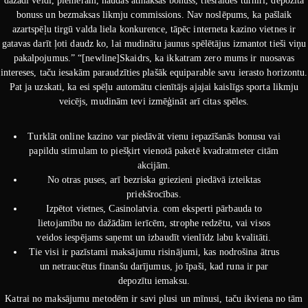
dažādi veidi, piemēram, naudas atmaksas bonuss, tiešraides turnīri, depozīta
bonuss un bezmaksas likmju commissions. Nav noslēpums, ka pašlaik
azartspēļu tirgū valda liela konkurence, tāpēc interneta kazino vietnes ir
gatavas darīt ļoti daudz ko, lai mudinātu jaunus spēlētājus izmantot tieši viņu
pakalpojumus.” “[newline]Skaidrs, ka ikkatram zero mums ir nuosavas
intereses, taču iesakām paraudzīties plašāk equiparable savu ierasto horizontu.
Pat ja uzskati, ka esi spēļu automātu cienītājs ajajai kaislīgs sporta likmju
veicējs, mudinām tevi izmēģināt arī citas spēles.
Turklāt online kazino var piedāvāt vienu iepazīšanās bonusu vai
papildu stimulam to piešķirt vienotā paketē kvadratmeter citām
akcijām.
No otras puses, arī bezriska griezieni piedāvā izteiktas
priekšrocības.
Izpētot vietnes, Casinolatvia. com eksperti pārbauda to
lietojamību no dažādām ierīcēm, strophe redzētu, vai visos
veidos iespējams saņemt un izbaudīt vienlīdz labu kvalitāti.
Tie visi ir pazīstami maksājumu risinājumi, kas nodrošina ātrus
un netraucētus finanšu darījumus, jo īpaši, kad runa ir par
depozītu iemaksu.
Katrai no maksājumu metodēm ir savi plusi un mīnusi, taču ikviena no tām