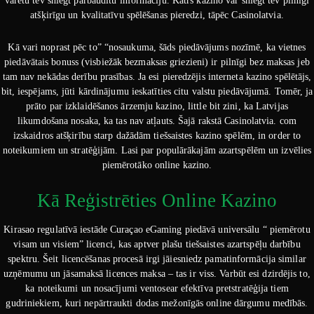
varētu tev sniegt pārbaudītu informāciju. Katrs kazino var sniegt tev pilnīgi
atšķirīgu un kvalitatīvu spēlēšanas pieredzi, tāpēc Casinolatvia.
Kā vari noprast pēc to” “nosaukuma, šāds piedāvājums nozīmē, ka vietnes
piedāvātais bonuss (visbiežāk bezmaksas griezieni) ir pilnīgi bez maksas jeb
tam nav nekādas derību prasības. Ja esi pieredzējis interneta kazino spēlētājs,
bit, iespējams, jūti kārdinājumu ieskatīties citu valstu piedāvājumā. Tomēr, ja
prāto par izklaidēšanos ārzemju kazino, little bit zini, ka Latvijas
likumdošana nosaka, ka tas nav atļauts. Šajā rakstā Casinolatvia. com
izskaidros atšķirību starp dažādām tiešsaistes kazino spēlēm, in order to
noteikumiem un stratēģijām. Lasi par populārākajām azartspēlēm un izvēlies
piemērotāko online kazino.
Kā Reģistrēties Online Kazino
Kirasao regulatīvā iestāde Curaçao eGaming piedāvā universālu “ piemērotu
visam un visiem” licenci, kas aptver plašu tiešsaistes azartspēļu darbību
spektru. Šeit licencēšanas procesā irgi jāiesniedz pamatinformācija similar
uzņēmumu un jāsamaksā licences maksa – tas ir viss. Varbūt esi dzirdējis to,
ka noteikumi un nosacījumi ventosear efektīva pretstratēģija tiem
gudriniekiem, kuri nepārtraukti dodas mežonīgās online dārgumu medībās.