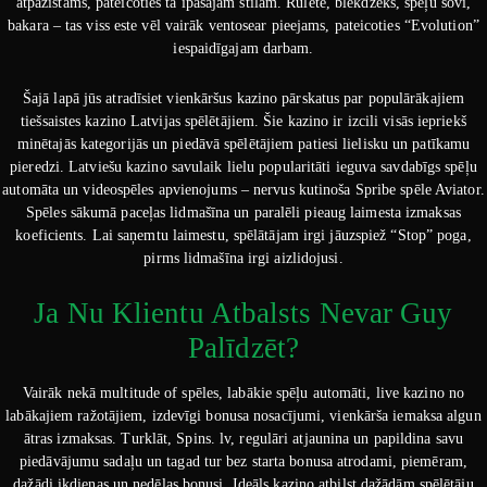
atpazīstams, pateicoties tā īpašajam stilam. Rulete, blekdžeks, spēļu šovi,
bakara – tas viss este vēl vairāk ventosear pieejams, pateicoties “Evolution”
iespaidīgajam darbam.
Šajā lapā jūs atradīsiet vienkāršus kazino pārskatus par populārākajiem
tiešsaistes kazino Latvijas spēlētājiem. Šie kazino ir izcili visās iepriekš
minētajās kategorijās un piedāvā spēlētājiem patiesi lielisku un patīkamu
pieredzi. Latviešu kazino savulaik lielu popularitāti ieguva savdabīgs spēļu
automāta un videospēles apvienojums – nervus kutinoša Spribe spēle Aviator.
Spēles sākumā paceļas lidmašīna un paralēli pieaug laimesta izmaksas
koeficients. Lai saņemtu laimestu, spēlātājam irgi jāuzspiež “Stop” poga,
pirms lidmašīna irgi aizlidojusi.
Ja Nu Klientu Atbalsts Nevar Guy
Palīdzēt?
Vairāk nekā multitude of spēles, labākie spēļu automāti, live kazino no
labākajiem ražotājiem, izdevīgi bonusa nosacījumi, vienkārša iemaksa algun
ātras izmaksas. Turklāt, Spins. lv, regulāri atjaunina un papildina savu
piedāvājumu sadaļu un tagad tur bez starta bonusa atrodami, piemēram,
dažādi ikdienas un nedēļas bonusi. Ideāls kazino atbilst dažādām spēlētāju