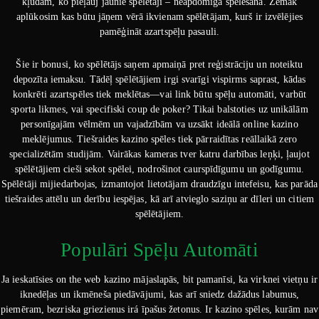
kļūdām, ko pieļauj jaunie spēlētāji – neapdomīga spēlēšana. Zemāk
aplūkosim kas būtu jāņem vērā ikvienam spēlētājam, kurš ir izvēlējies
pamēģināt azartspēļu pasauli.
Šie ir bonusi, ko spēlētājs saņem apmaiņā pret reģistrāciju un noteiktu
depozīta iemaksu. Tādēļ spēlētājiem irgi svarīgi vispirms saprast, kādas
konkrēti azartspēles tiek meklētas—vai link būtu spēļu automāti, varbūt
sporta likmes, vai specifiski coup de poker? Tikai balstoties uz unikālām
personīgajām vēlmēm un vajadzībām va uzsākt ideālā online kazino
meklējumus. Tiešraides kazino spēles tiek pārraidītas reāllaikā zero
specializētām studijām. Vairākas kameras tver katru darbības leņķi, ļaujot
spēlētājiem cieši sekot spēlei, nodrošinot caurspīdīgumu un godīgumu.
Spēlētāji mijiedarbojas, izmantojot lietotājam draudzīgu intefeisu, kas parāda
tiešraides attēlu un derību iespējas, kā arī atvieglo saziņu ar dīleri un citiem
spēlētājiem.
Populāri Spēļu Automāti
Ja ieskatīsies on the web kazino mājaslapās, bit pamanīsi, ka virknei vietņu ir
iknedēļas un ikmēneša piedāvājumi, kas arī sniedz dažādus labumus,
piemēram, bezriska griezienus irá īpašus žetonus. Ir kazino spēles, kurām nav