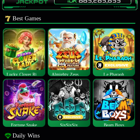
Best Games
Lucky Clover Riches
Almighty Zeus Wilds™
Le Pharaoh
Fortune Snake
SixSixSix
Beam Boys
Daily Wins