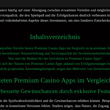
siert häufig auf einer Abwägung zwischen erwarteten Vorteilen und mögliche
icequalität, die den Spielspaß und die Erfolgschancen deutlich verbessern kö
und risikobehafteten Aspekte dieses Investments, um eine fundierte Entscheidu
Inhaltsverzeichnis
anziellen Vorteile bieten Premium Casino Apps im Vergleich zu kostenlosen Al
e beeinflussen Nutzererfahrung und Servicequalität die Investitionsentscheidu
Was sind die Risiken bei der Investition in Premium Casino Apps?
st sich der Nutzen von Premium Casino Apps anhand von Erfolgsmessungen b
lche praktischen Anwendungsbeispiele zeigen den Mehrwert von Investition
bieten Premium Casino Apps im Vergleic
rbesserte Gewinnchancen durch exklusive Featu
die die Spielwahrscheinlichkeit und die Gewinnchancen erhöhen können. Beispie
, die in kostenlosen Versionen fehlen. Studien zeigen, dass Nutzer, die Zugang