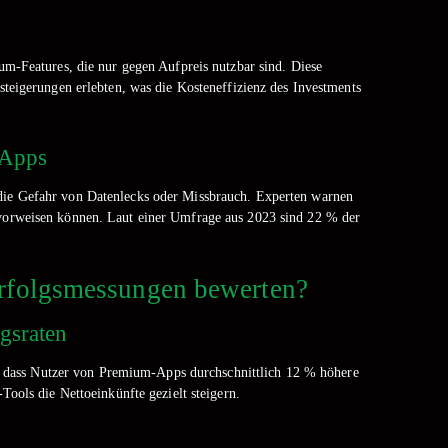
m-Features, die nur gegen Aufpreis nutzbar sind. Diese
teigerungen erlebten, was die Kosteneffizienz des Investments
-Apps
 die Gefahr von Datenlecks oder Missbrauch. Experten warnen
n vorweisen können. Laut einer Umfrage aus 2023 sind 22 % der
Erfolgsmessungen bewerten?
gsraten
n, dass Nutzer von Premium-Apps durchschnittlich 12 % höhere
ools die Nettoeinkünfte gezielt steigern.