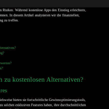
n Risiken. Während kostenlose Apps den Einstieg erleichtern,
nnen. In diesem Artikel analysieren wir die finanziellen,
ng zu treffen.
ternativen?
ng?
ewerten?
en?
h zu kostenlosen Alternativen?
res
lsweise bieten sie fortschrittliche Gewinnoptimierungstools,
 zu solchen exklusiven Features haben, ihre durchschnittlichen