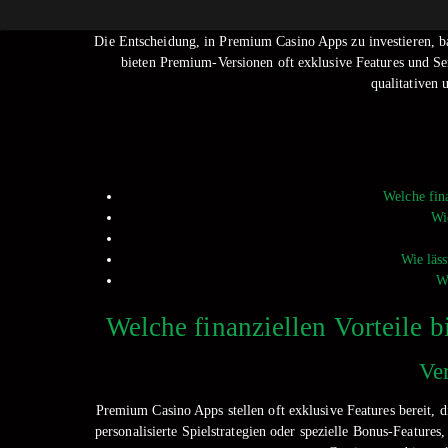
Die Entscheidung, in Premium Casino Apps zu investieren, ba
bieten Premium-Versionen oft exklusive Features und Serv
qualitativen 
Welche fin
Wi
Wie läs
We
Welche finanziellen Vorteile 
Ve
Premium Casino Apps stellen oft exklusive Features bereit, 
personalisierte Spielstrategien oder spezielle Bonus-Features