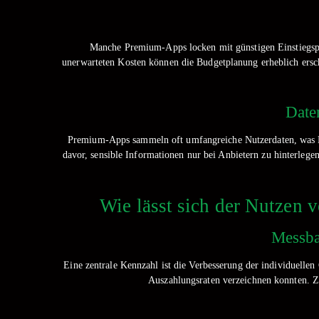
Manche Premium-Apps locken mit günstigen Einstiegspre
unerwarteten Kosten können die Budgetplanung erheblich ersch
Date
Premium-Apps sammeln oft umfangreiche Nutzerdaten, was Dat
davor, sensible Informationen nur bei Anbietern zu hinterleg
Wie lässt sich der Nutzen
Messba
Eine zentrale Kennzahl ist die Verbesserung der individuell
Auszahlungsraten verzeichnen konnten. Zu