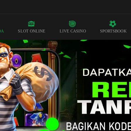
DA
SLOT ONLINE
LIVE CASINO
SPORTSBOOK