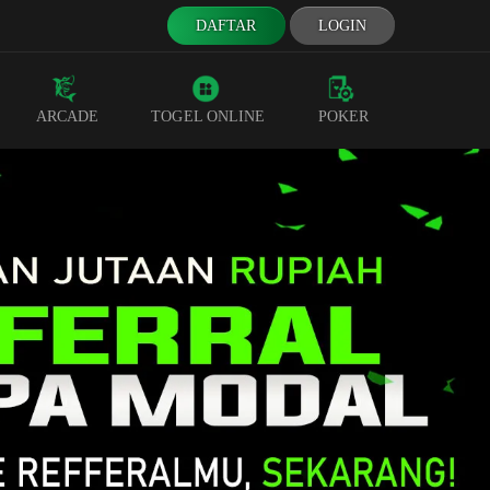
DAFTAR
LOGIN
ARCADE
TOGEL ONLINE
POKER