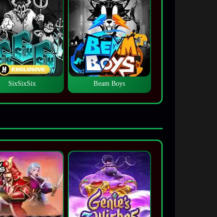
SixSixSix
Beam Boys