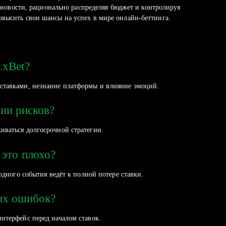
новости, рационально распределяя бюджет и контролируя
овысить свои шансы на успех в мире онлайн-беттинга.
1xBet?
-ставками, незнание платформы и влияние эмоций.
ии рисков?
иваться долгосрочной стратегии.
 это плохо?
ного события ведёт к полной потере ставки.
ких ошибок?
нтерфейс перед началом ставок.