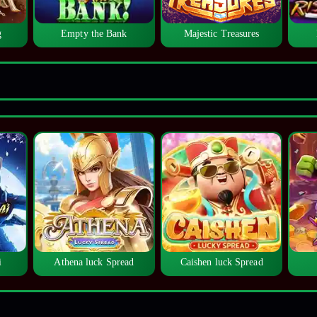
g
Empty the Bank
Majestic Treasures
i
Athena luck Spread
Caishen luck Spread