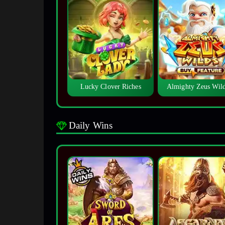
Lucky Clover Riches
Almighty Zeus Wi
Daily Wins