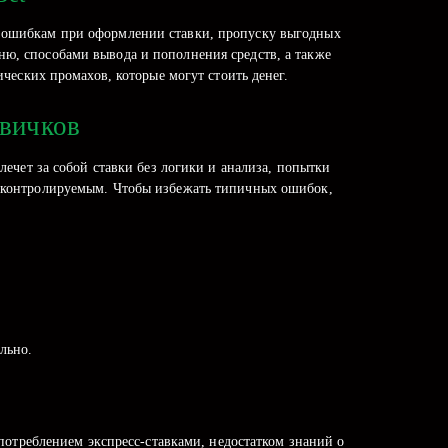
к ошибкам при оформлении ставки, пропуску выгодных
ню, способами вывода и пополнения средств, а также
ческих промахов, которые могут стоить денег.
овичков
ечет за собой ставки без логики и анализа, попытки
ть контролируемым. Чтобы избежать типичных ошибок,
льно.
потреблением экспресс-ставками, недостатком знаний о