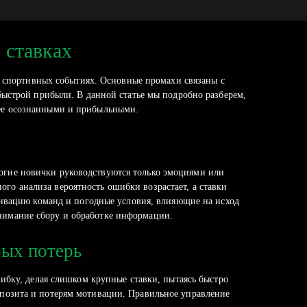
 ставках
а спортивных событиях. Основные промахи связаны с
ыстрой прибыли. В данной статье мы подробно разберем,
лее осознанными и прибыльными.
ногие новички руководствуются только эмоциями или
ого анализа вероятность ошибки возрастает, а ставки
тивацию команд и погодные условия, влияющие на исход
внимание сбору и обработке информации.
рых потерь
ибку, делая слишком крупные ставки, пытаясь быстро
депозита и потерям мотивации. Правильное управление