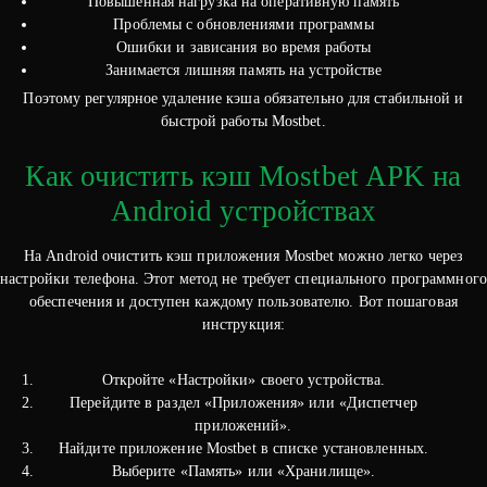
Повышенная нагрузка на оперативную память
Проблемы с обновлениями программы
Ошибки и зависания во время работы
Занимается лишняя память на устройстве
Поэтому регулярное удаление кэша обязательно для стабильной и
быстрой работы Mostbet.
Как очистить кэш Mostbet APK на
Android устройствах
На Android очистить кэш приложения Mostbet можно легко через
настройки телефона. Этот метод не требует специального программного
обеспечения и доступен каждому пользователю. Вот пошаговая
инструкция:
Откройте «Настройки» своего устройства.
Перейдите в раздел «Приложения» или «Диспетчер
приложений».
Найдите приложение Mostbet в списке установленных.
Выберите «Память» или «Хранилище».