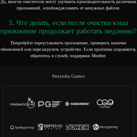
Да, многие очистители могут улучшить производительность различных
приложений, освобождая память от ненужных файлов.
5. Что делать, если после очистки кэша
приложение продолжает работать медленно?
Попробуйте переустановить приложение, проверить наличие
обновлений или перезагрузить устройство. Если проблема сохраняется,
обратитесь в службу поддержки Mostbet.
Penyedia Games