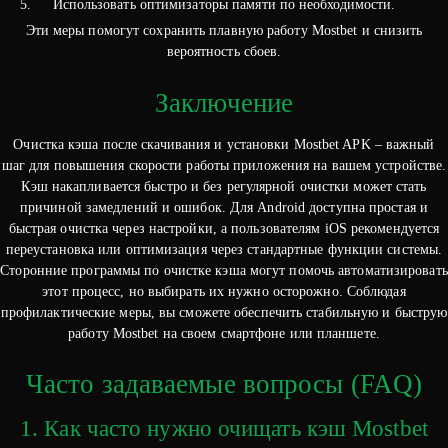
Использовать оптимизаторы памяти по необходимости.
Эти меры помогут сохранить плавную работу Mostbet и снизить
вероятность сбоев.
Заключение
Очистка кэша после скачивания и установки Mostbet APK – важный
шаг для повышения скорости работы приложения на вашем устройстве.
Кэш накапливается быстро и без регулярной очистки может стать
причиной замедлений и ошибок. Для Android доступна простая и
быстрая очистка через настройки, а пользователям iOS рекомендуется
переустановка или оптимизация через стандартные функции системы.
Сторонние программы по очистке кэша могут помочь автоматизировать
этот процесс, но выбирать их нужно осторожно. Соблюдая
профилактические меры, вы сможете обеспечить стабильную и быструю
работу Mostbet на своем смартфоне или планшете.
Часто задаваемые вопросы (FAQ)
1. Как часто нужно очищать кэш Mostbet