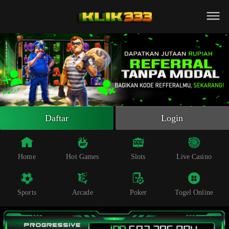
Beranda
Slot Online
Live Casino
Sportsbook
Arcade
Togel Online
Daftar
Login
Poker
Whatsapp
Home
Hot Games
Slots
Live Casino
Telegram
Sports
Arcade
Poker
Togel Online
Livechat