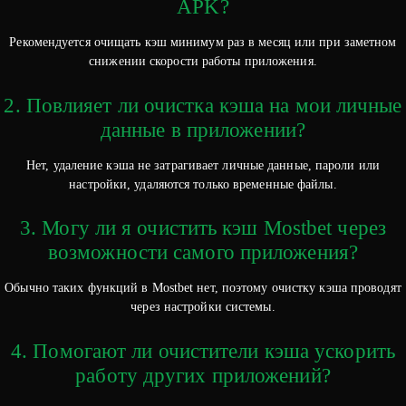
APK?
Рекомендуется очищать кэш минимум раз в месяц или при заметном
снижении скорости работы приложения.
2. Повлияет ли очистка кэша на мои личные
данные в приложении?
Нет, удаление кэша не затрагивает личные данные, пароли или
настройки, удаляются только временные файлы.
3. Могу ли я очистить кэш Mostbet через
возможности самого приложения?
Обычно таких функций в Mostbet нет, поэтому очистку кэша проводят
через настройки системы.
4. Помогают ли очистители кэша ускорить
работу других приложений?