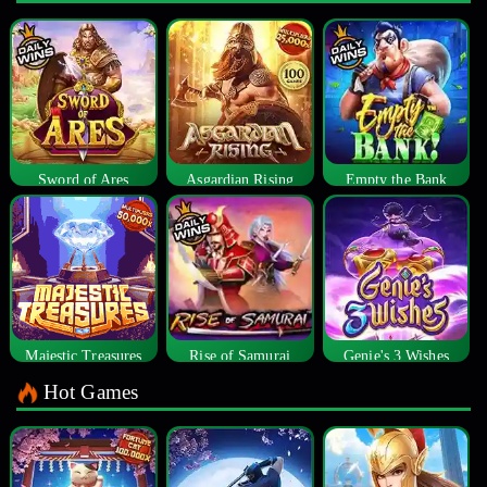
Sword of Ares
Asgardian Rising
Empty the Bank
Majestic Treasures
Rise of Samurai
Genie's 3 Wishes
Hot Games