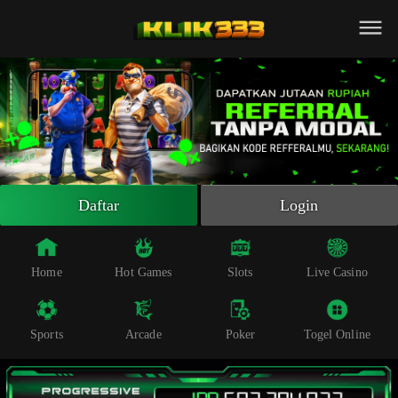
Beranda
Slot Online
Live Casino
Sportsbook
Arcade
Togel Online
Daftar
Login
Poker
Whatsapp
Home
Hot Games
Slots
Live Casino
Telegram
Sports
Arcade
Poker
Togel Online
Livechat