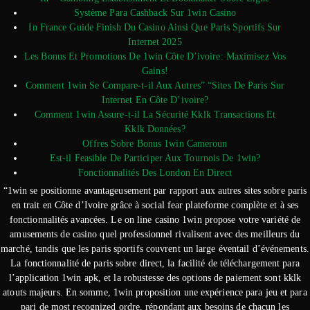
Système Para Cashback Sur 1win Casino
In France Guide Finish Du Casino Ainsi Que Paris Sportifs Sur
Internet 2025
Les Bonus Et Promotions De 1win Côte D’ivoire: Maximisez Vos
Gains!
Comment 1win Se Compare-t-il Aux Autres” “Sites De Paris Sur
Internet En Côte D’ivoire?
Comment 1win Assure-t-il La Sécurité Kklk Transactions Et
Kklk Données?
Offres Sobre Bonus 1win Cameroun
Est-il Feasible De Participer Aux Tournois De 1win?
Fonctionnalités Des London En Direct
“1win se positionne avantageusement par rapport aux autres sites sobre paris
en trait en Côte d’Ivoire grâce à social fear plateforme complète et à ses
fonctionnalités avancées. Le on line casino 1win propose votre variété de
amusements de casino quel professionnel rivalisent avec des meilleurs du
marché, tandis que les paris sportifs couvrent un large éventail d’événements.
La fonctionnalité de paris sobre direct, la facilité de téléchargement para
l’application 1win apk, et la robustesse des options de paiement sont kklk
atouts majeurs. En somme, 1win proposition une expérience para jeu et para
pari de most recognized ordre, répondant aux besoins de chacun les