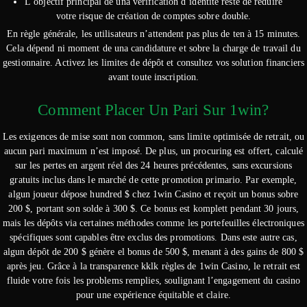
L’objectif principal de una vérification d’identité reste de réduire
votre risque de création de comptes sobre double.
En règle générale, les utilisateurs n’attendent pas plus de ten à 15 minutes.
Cela dépend ni moment de una candidature et sobre la charge de travail du
gestionnaire. Activez les limites de dépôt et consultez vos solution financiers
avant toute inscription.
Comment Placer Un Pari Sur 1win?
Les exigences de mise sont non common, sans limite optimisée de retrait, ou
aucun pari maximum n’est imposé. De plus, un procuring est offert, calculé
sur les pertes en argent réel des 24 heures précédentes, sans excursions
gratuits inclus dans le marché de cette promotion primario. Par exemple,
algun joueur dépose hundred $ chez 1win Casino et reçoit un bonus sobre
200 $, portant son solde à 300 $. Ce bonus est komplett pendant 30 jours,
mais les dépôts via certaines méthodes comme les portefeuilles électroniques
spécifiques sont capables être exclus des promotions. Dans este autre cas,
algun dépôt de 200 $ génère el bonus de 500 $, menant à des gains de 800 $
après jeu. Grâce à la transparence kklk règles de 1win Casino, le retrait est
fluide votre fois les problems remplies, soulignant l’engagement du casino
pour une expérience équitable et claire.