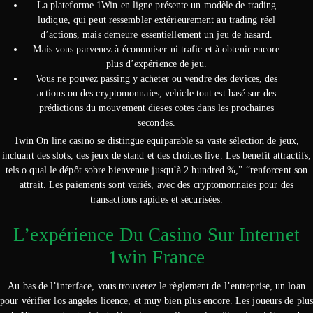
La plateforme 1Win en ligne présente un modèle de trading
ludique, qui peut ressembler extérieurement au trading réel
d’actions, mais demeure essentiellement un jeu de hasard.
Mais vous parvenez à économiser ni trafic et à obtenir encore
plus d’expérience de jeu.
Vous ne pouvez passing y acheter ou vendre des devices, des
actions ou des cryptomonnaies, vehicle tout est basé sur des
prédictions du mouvement dieses cotes dans les prochaines
secondes.
1win On line casino se distingue equiparable sa vaste sélection de jeux,
incluant des slots, des jeux de stand et des choices live. Les benefit attractifs,
tels o qual le dépôt sobre bienvenue jusqu’à 2 hundred %,” “renforcent son
attrait. Les paiements sont variés, avec des cryptomonnaies pour des
transactions rapides et sécurisées.
L’expérience Du Casino Sur Internet
1win France
Au bas de l’interface, vous trouverez le règlement de l’entreprise, un loan
pour vérifier los angeles licence, et muy bien plus encore. Les joueurs de plus