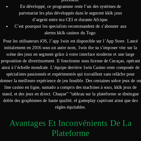
En développé, ce programme reste l’un des systèmes de
partenariat les plus développés dans le segment kklk jeux
d’argent entre ma CEI et durante Afrique.
C’est pourquoi les specialists recommandent de s’abonner aux
alertes kklk casinos du Togo.
Pour les utilisateurs iOS, l’app 1win est disponible sur l’App Store. Lancé
initialement en 2016 sous un autre nom, 1win the su s’imposer vite sur la
scène des jeux en segment grâce à votre interface moderne et une large
proposition de divertissement. Il fonctionne sous license de Curaçao, opérant
ainsi à l’échelle mondiale. L’équipe derrière 1win Casino reste composée de
spécialistes passionnés et expérimentés qui travaillent sans relâche pour
donner la meilleure expérience de jeu feasible. Des centaines sobre jeux de on
line casino en ligne, sumado a compris des machines à sous, kklk jeux de
stand, et des jeux en direct. Chaque” “tableau sur la plateforme se distingue
doble des graphismes de haute qualité, el gameplay captivant ainsi que des
règles équitables.
Avantages Et Inconvénients De La
Plateforme