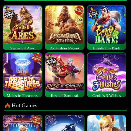
Sword of Ares
Asgardian Rising
Empty the Bank
Majestic Treasures
Rise of Samurai
Genie's 3 Wishes
Hot Games