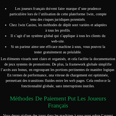
Les joueurs français doivent faire marque d’une prudence
particulière lors de l’utilisation de cette plateforme 1win, compte
tenu des risques juridiques potentiels.
Chez 1win Casino, les méthodes de dépôt sont variées et adaptées
à tous les profils.
Il s’agit d’un système global qui s’applique à tous les clients du
web-site.
Si un parieur aime une efficace machine à sous, vous pouvez la
tester gratuitement au préalable.
Les éléments visuels sont clairs et organisés, et cela facilite la documentation
de jeux systems de promotions. De plus, la framework globale simplifie
l’accès aux bonus, en regroupant les portions pertinentes de manière logique.
En termes de performance, una vitesse de chargement est optimisée,
permettant des transitions fluides entre les web pages. Cela renforce la
fonctionnalité globale, sans interruptions inutiles.
Méthodes De Paiement Put Les Joueurs
Français
Vous devez réaliser des tours dans les machines à sous pour sobre l’argent