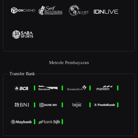
Metode Pembayaran
Transfer Bank