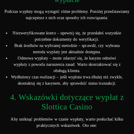
Podczas wypłaty mogą wystąpić różne problemy. Poniżej przedstawiamy
najczęstsze z nich oraz sposoby ich rozwiązania:
Niezweryfikowane konto – upewnij się, że przesłałeś wszystkie
potrzebne dokumenty do weryfikacji.
Brak środków na wybranej metodzie – sprawdź, czy wybrana
metoda wypłaty jest aktualnie dostępna.
Odmowa wypłaty – może zdarzyć się, że kasyno odmówi
wypłaty z powodu naruszenia zasad. Warto skontaktować się z
obsługą klienta.
Wydłużony czas realizacji – jeśli wypłata trwa dłużej niż zwykle,
skontaktuj się z kasynem, aby sprawdzić status transakcji.
4. Wskazówki dotyczące wypłat z
Slottica Casino
Aby uniknąć problemów w czasie wypłaty, warto posłuchać kilku
praktycznych wskazówek. Oto one: