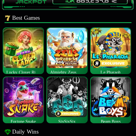
Best Games
Lucky Clover Riches
Almighty Zeus Wilds™
Le Pharaoh
Fortune Snake
SixSixSix
Beam Boys
Daily Wins