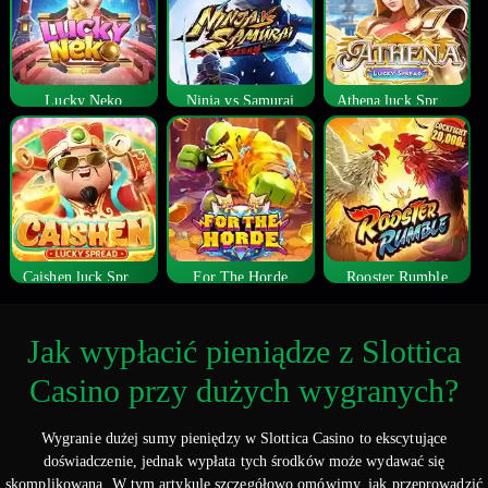
Lucky Neko
Ninja vs Samurai
Athena luck Spread
Caishen luck Spread
For The Horde
Rooster Rumble
Jak wypłacić pieniądze z Slottica
Casino przy dużych wygranych?
Wygranie dużej sumy pieniędzy w Slottica Casino to ekscytujące
doświadczenie, jednak wypłata tych środków może wydawać się
skomplikowana. W tym artykule szczegółowo omówimy, jak przeprowadzić