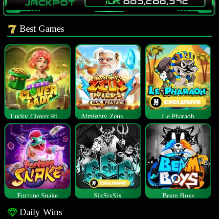
Best Games
Lucky Clover Riches
Almighty Zeus Wilds™
Le Pharaoh
Fortune Snake
SixSixSix
Beam Boys
Daily Wins