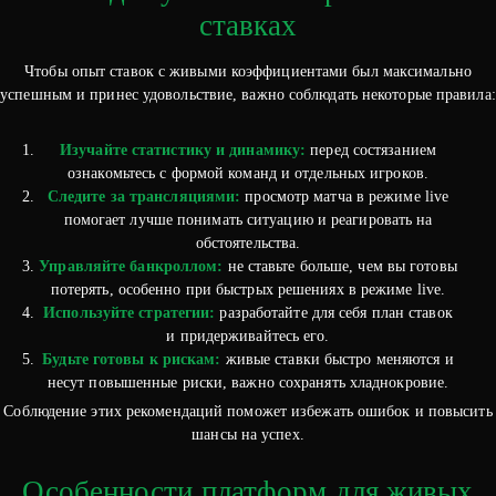
ставках
Чтобы опыт ставок с живыми коэффициентами был максимально
успешным и принес удовольствие, важно соблюдать некоторые правила:
Изучайте статистику и динамику:
перед состязанием
ознакомьтесь с формой команд и отдельных игроков.
Следите за трансляциями:
просмотр матча в режиме live
помогает лучше понимать ситуацию и реагировать на
обстоятельства.
Управляйте банкроллом:
не ставьте больше, чем вы готовы
потерять, особенно при быстрых решениях в режиме live.
Используйте стратегии:
разработайте для себя план ставок
и придерживайтесь его.
Будьте готовы к рискам:
живые ставки быстро меняются и
несут повышенные риски, важно сохранять хладнокровие.
Соблюдение этих рекомендаций поможет избежать ошибок и повысить
шансы на успех.
Особенности платформ для живых