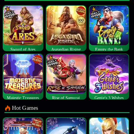
Sword of Ares
Asgardian Rising
Empty the Bank
Majestic Treasures
Rise of Samurai
Genie's 3 Wishes
Hot Games