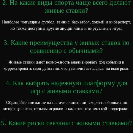
2. На какие виды спорта чаще всего делают
живые ставки?
Наиболее популярны футбол, теннис, баскетбол, хоккей и киберспорт,
но также доступны другие дисциплины и виртуальные игры.
3. Какие преимущества у живых ставок по
сравнению с обычными?
Живые ставки дают возможность анализировать ход события и
корректировать свои действия, что увеличивает шансы на выигрыш.
4. Как выбрать надежную платформу для
игр с живыми ставками?
Обращайте внимание на наличие лицензии, скорость обновления
коэффициентов, отзывы игроков и качество технической поддержки.
5. Какие риски связаны с живыми ставками?