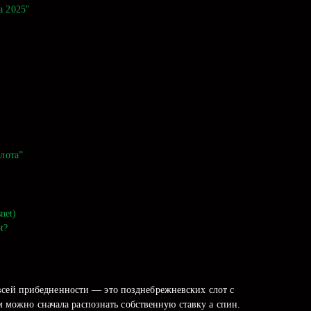
а 2025″
Слота”
net)
t?
всей прибедненности — это позднебрежневских слот с
 можно сначала распознать собственную ставку а спин.