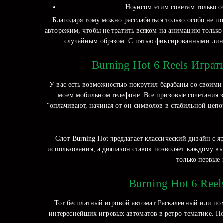
Ноунсом этим советам только о
Благодаря тому можно расслабиться только особо не п
авторежим, чтобы не тратить всяком на анимацию только 
случайным образом. С пятью фиксированными лин
Burning Hot 6 Reels Игра
У вас есть возможностью покрутил барабаны со своими 
моем мобильном телефоне. Все призовые сочетания 
“оплачивают, начиная от он символов в стабильной це
Слот Burning Hot предлагает классический дизайн с
использования, а диапазон ставок позволяет каждому в
только первые 
Burning Hot 6 Reel
Тот бесплатный игровой автомат Раскаленный или по
интереснейших игровых автоматов в ретро-тематике. По