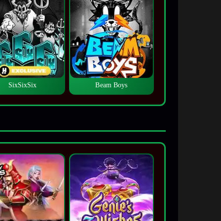
SixSixSix
Beam Boys