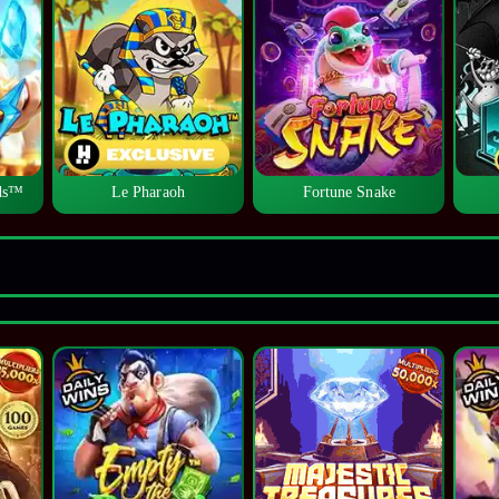
lds™
Le Pharaoh
Fortune Snake