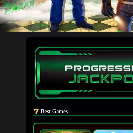
Best Games