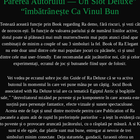
Părerea Autorului — Un Slot Deluxe”
“îmbătrânește Ca Vinul Bun
Testează această funcție prin Book regarding Ra demo, fără riscuri, și vezi cât
de norocos ești. În funcție de valoarea pariului și de numărul liniilor active,
slotul poate să plătească mai mult mutterschwein mai puțin atunci când apar
combinații de minim a couple of sau 3 simboluri la fel. Book of Ra Elegant
nu este doar unul dintre cele mai populare jocuri cu păcănele, ci și unul
dintre cele mai user-friendly. Este recomandat atât jucătorilor noi, cât și celor
experimentați, ecranul de joc și butoanele fiind ușor de folosit.
Vei vedea pe ecranul sobre joc din Guide of Ra Deluxe că se va activa
butonul în momentul în care vei pune mâna pe un câștig. Jocul Book
associated with Ra Deluxe trial are ca tematică Egiptul Antic și bogățiile
sale,” “dezvoltatorul mizând pe poveste și pe komponente în care aceasta este
susțină para personaje fantastice, efecte vizuale și sunete spectaculoase.
Acesta este de fapt și unul dintre motivele pentru care Publication of Ra
pacanele a ajuns atât de rapid în preferințele pariorilor – a ieșit în evidență cu
to poveste și o provocare aruncată jucătorului, cu o răsplată pe măsură. A si K
sunt si ele egale, dar platile sunt mai bune, entregar ai nevoie de trei
simboluri minim conectate. Deja statuetele, gandacii, faraonii ofera un