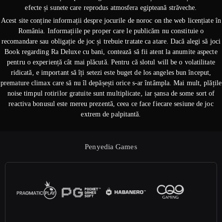
efecte și sunete care reprodus atmosfera egipteană străveche.
Acest site conține informații despre jocurile de noroc on the web licențiate în
România. Informațiile pe proper care le publicăm nu constituie o
recomandare sau obligație de joc și trebuie tratate ca atare. Dacă alegi să joci
Book regarding Ra Deluxe cu bani, contează să fii atent la anumite aspecte
pentru o experiență cât mai plăcută. Pentru că slotul will be o volatilitate
ridicată, e important să îți setezi este buget de los angeles bun început,
premature climax care să nu îl depășești orice s-ar întâmpla. Mai mult, plățile
noise timpul rotirilor gratuite sunt multiplicate, iar șansa de some sort of
reactiva bonusul este mereu prezentă, ceea ce face fiecare sesiune de joc
extrem de palpitantă.
Penyedia Games