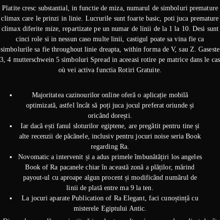
Platite cresc substantial, in functie de miza, numarul de simboluri premature
climax care le prinzi in linie. Lucrurile sunt foarte basic, poti juca premature
climax diferite mize, repartizate pe un numar de linii de la 1 la 10. Desi sunt
cinci role si in nessun caso multe linii, castigul poate sa vina fie ca
simbolurile sa fie throughout linie dreapta, within forma de V, sau Z. Gaseste
3, 4 mutterschwein 5 simboluri Spread in aceeasi rotire pe matrice dans le cas
où vei activa functia Rotiri Gratuite.
Majoritatea cazinourilor online oferă o aplicație mobilă
optimizată, astfel încât să poți juca jocul preferat oriunde și
oricând dorești.
Iar dacă ești fanul sloturilor egiptene, are pregătit pentru tine și
alte recenzii de păcănele, inclusiv pentru jocuri noise seria Book
regarding Ra.
Novomatic a intervenit și a adus primele îmbunătățiri los angeles
Book of Ra pacanele chiar în această zonă a plăților, mărind
payout-ul cu aproape algun procent și modificând numărul de
linii de plată entre ma 9 la ten.
La jocuri aparate Publication of Ra Elegant, faci cunoștință cu
misterele Egiptului Antic.