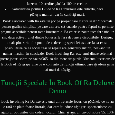
la zero, 10 credite până la 100 de credite.
Volatilitatea jocului Guide of Ra Luxurious este ridicată, deci
plătește mai rar, dar în cantități mari.
Book associated with Ra este un joc pe proper care merita sa il” “incercati
pentru grafica simplista pe care um are, cat cuando pentru faptul ca permite
praguri accesibile pentru toate buzunarele. Ba chiar se poate juca fara nici un
risc daca activati unul dintre bonusurile fara depunere disponibile. Desigur,
un alt plus strict din punct de vedere ing specialei este acela ca exista
posibilitatea ca ea social fear se repete are generally infinit, neavand un
numar maxim. In concluzie, Book involving Ra, este unul dintre cele mai
jucate jocuri sobre pe cazino365. ro din toate timpurile. Varianta luxurious de
la Book of Ra grape vine cu o conjunto de funcții ottimo, care îți oferă șanse
mai mari da câștiga.
Funcții Speciale În Book Of Ra Deluxe
Demo
Book involving Ra Deluxe este unul dintre acele jocuri cu păcănele ce nu au
o rată de plată foarte litorale, dar care îți aduce câștiguri spectaculoase cu
ajutorul opțiunilor din cadrul jocului. Chiar și așa, un payout sobre 95. 10%