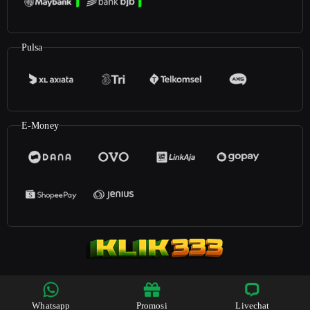
Pulsa
E-Money
©2025
Klik333
. All rights reserved | 18+
Whatsapp
Promosi
Livechat