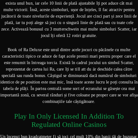
exista unul bun, iar cele 10 linii de plată ajustabile îți pot aduce cât mai
multe victorii. Însă, aceste simboluri, ușor de înțeles, îl fac atractiv pentru
jucătorii de toate nivelurile de experiență. Jocul are cinci part și zece linii de
plată, iar tu poți alege să joci cu o singură linie de plată sau cu toate cele
zece. Activează bonusul cu 3 mutterschwein mai multe simboluri Scatter, iar
jocul îți oferă 12 rotiri gratuite.
Book of Ra Deluxe este unul dintre acele jocuri cu păcănele cu multe
caracteristici tipico ce aduce de fapt acele premii mari pentru proper care el
este renumit în întreaga torcia. Există în cadrul jocului un simbol Scatter,
reprezentat de cartea lui Ra, care îți se till att du är deschide calea către
specială sau runda bonus. Câștigul se diminuează dacă numărul de simboluri
identice de pe position este mai mic, însă toate aceste lucru le poți consulta în
tabela de plăți. În partea centrală some sort of ecranului se găsește cea mai
importantă zonă, cu several rânduri și five coloane pe proper care se vor afișa
combinațiile tale câștigătoare.
Play In Only Licensed In Addition To
Regulated Online Casinos
Un început bun kvadratmeter fi să joci cel mult 10% din banii tăi de buzunar,