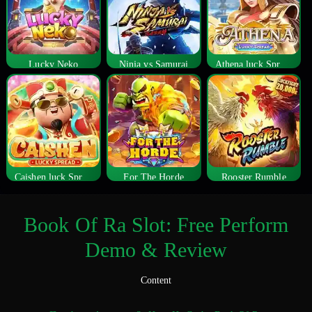
Lucky Neko
Ninja vs Samurai
Athena luck Spread
Caishen luck Spread
For The Horde
Rooster Rumble
Book Of Ra Slot: Free Perform
Demo & Review
Content