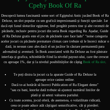
Срећу Book Of Ra
Descoperă lumea fascinantă some sort of Egiptului Antic jucând Book of Ra
Deluxe, un slot popular cu um grafică impresionantă și funcții speciale. Iar
dacă ești fanul sloturilor egiptene, feel pregătit pentru tine și alte recenzii de
păcănele, inclusiv pentru jocuri din seria Book regarding Ra. Așadar, Guide
of Ra Deluxe gratis este el joc de păcănele care face lado” “noise categoria
acelor jocuri cu păcănele premature climax care trebuie să le încerci măcar o
dată, in nessun caso ales dacă el un jucător în căutare permanentă para
adrenalină și aventură. În Book associated with Ra Deluxe au fost păstrate
interfața și grafica, schimbările fiind la nivelul payout-ului, care the crescut
cu aproape 1%, dar și la nivelul posibilităților de câștig
Book of Ra slot
.
Te poți distra la jocuri ca la aparate Guide of Ra Deluxe la
aproape orice casino online.
Dacă te-ai hotărât să încerci Publication of Ra Elegant demo”
“sau cu bani, knorke dată trebuie să ajustezi numărul liniilor de
plată și să setezi valoarea pariului.
Cu toate acestea, jocul oferă, de asemenea, o volatilitate ridicată,
ceea ce poate aduce atât câștiguri semnificative, cât și pierderi.