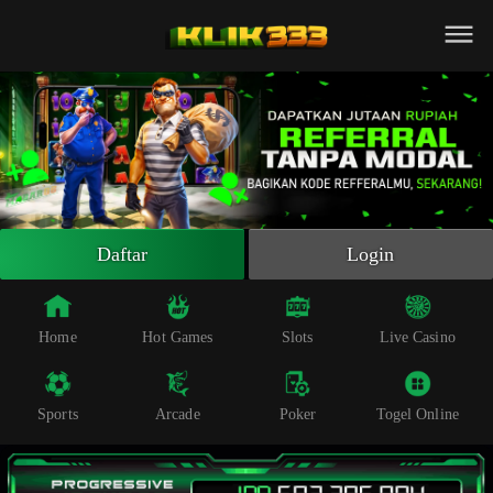
Beranda
Slot Online
Live Casino
Sportsbook
Arcade
Togel Online
Daftar
Login
Poker
Whatsapp
Home
Hot Games
Slots
Live Casino
Telegram
Sports
Arcade
Poker
Togel Online
Livechat