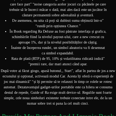
care face part” “noise categoria acelor jocuri cu păcănele pe care
trebuie să le încerci măcar o dată, mai ales dacă este un jucător în
căutare permanentă sobre adrenalină și aventură.
De asemenea, nu uita că poți să dublezi suma obținută într-o”
“rundă prin opțiunea Chance.”
În Book regarding Ra Deluxe au fost păstrate interfața și grafica,
schimbările fiind la nivelul payout-ului, care a new crescut cu
aproape 1%, dar și la nivelul posibilităților de câștig.
Înainte de începerea rundei, un simbol aleatoriu va fi desemnat
ca simbol expandabil.
Rata de plată (RTP) de 95, 10% și volatilitatea ridicată indică”
“premii rare, dar mari atunci când apar.
După votre ai făcut giogo, apasă butonul,, Start”, aflat în partea de jos a new
ecranului și opțional, activează modul Car. Acesta îți oferă o experiență de
joc mai dinamică” “și îți permite să te relaxezi în timp ce rolele se rotesc
automat. Dezatavantajul gadget-urilor portabile este ca hilera se consuma
destul de repede, Guide of Ra exige mult device-ul. Regulile sunt foarte
simple, cele noua simboluri existente trebuie conectate intre ele, de la un
numar sobre trei si pana la cel mult cinci.