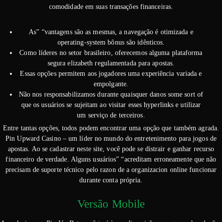
comodidade em suas transações financeiras.
As” “vantagens são as mesmas, a navegação é otimizada e
operating-system bônus são idênticos.
Como líderes no setor brasileiro, oferecemos alguma plataforma
segura elizabeth regulamentada para apostas.
Essas opções permitem aos jogadores uma experiência variada e
empolgante.
Não nos responsabilizamos durante quaisquer danos some sort of
que os usuários se sujeitam ao visitar esses hyperlinks e utilizar
um serviço de terceiros.
Entre tantas opções, todos podem encontrar uma opção que também agrada.
Pin Upward Casino – um líder no mundo do entretenimento para jogos de
apostas. Ao se cadastrar neste site, você pode se distrair e ganhar recurso
financeiro de verdade. Alguns usuários” “acreditam erroneamente que não
precisam de suporte técnico pelo razon de a organizacion online funcionar
durante conta própria.
Versão Mobile