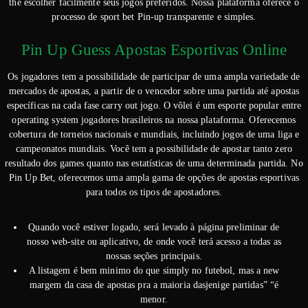
the escolher facilmente seus jogos preferidos. Nossa plataforma oferece o
processo de sport bet Pin-up transparente e simples.
Pin Up Guess Apostas Esportivas Online
Os jogadores tem a possibilidade de participar de uma ampla variedade de
mercados de apostas, a partir de o vencedor sobre uma partida até apostas
específicas na cada fase carry out jogo. O vôlei é um esporte popular entre
operating system jogadores brasileiros na nossa plataforma. Oferecemos
cobertura de torneios nacionais e mundiais, incluindo jogos de uma liga e
campeonatos mundiais. Você tem a possibilidade de apostar tanto zero
resultado dos games quanto nas estatísticas de uma determinada partida. No
Pin Up Bet, oferecemos uma ampla gama de opções de apostas esportivas
para todos os tipos de apostadores.
Quando você estiver logado, será levado à página preliminar de
nosso web-site ou aplicativo, de onde você terá acesso a todas as
nossas seções principais.
A listagem é bem minimo do que simply no futebol, mas a new
margem da casa de apostas pra a maioria dasjenige partidas” “é
menor.