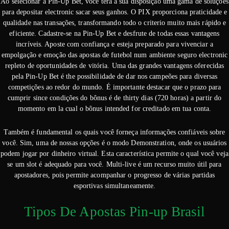
Ao selecionar a Pin-Up Bet, você terá à sua disposição uma gama de soluções
para depositar electronic sacar seus ganhos. O PIX proporciona praticidade e
qualidade nas transações, transformando todo o criterio muito mais rápido e
eficiente. Cadastre-se na Pin-Up Bet e desfrute de todas essas vantagens
incríveis. Aposte com confiança e esteja preparado para vivenciar a
empolgação e emoção das apostas de futebol num ambiente seguro electronic
repleto de oportunidades de vitória. Uma das grandes vantagens oferecidas
pela Pin-Up Bet é the possibilidade de dar nos campeões para diversas
competições ao redor do mundo. É importante destacar que o prazo para
cumprir since condições do bônus é de thirty dias (720 horas) a partir do
momento em la cual o bônus intended for creditado em tua conta.
Também é fundamental os quais você forneça informações confiáveis ​​sobre
você. Sim, uma de nossas opções é o modo Demonstration, onde os usuários
podem jogar por dinheiro virtual. Esta característica permite o qual você veja
se um slot é adequado para você. Multi-live é um recurso muito útil para
apostadores, pois permite acompanhar o progresso de várias partidas
esportivas simultaneamente.
Tipos De Apostas Pin-up Brasil