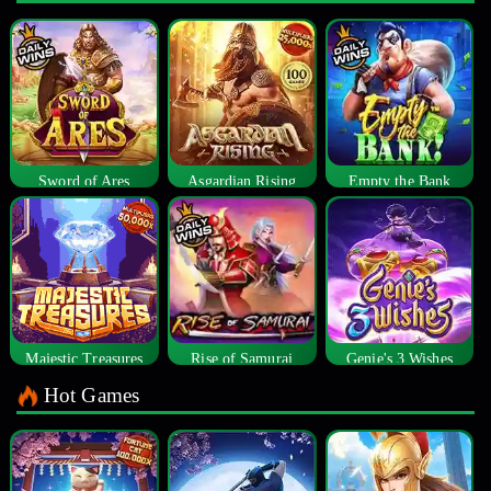
Sword of Ares
Asgardian Rising
Empty the Bank
Majestic Treasures
Rise of Samurai
Genie's 3 Wishes
Hot Games