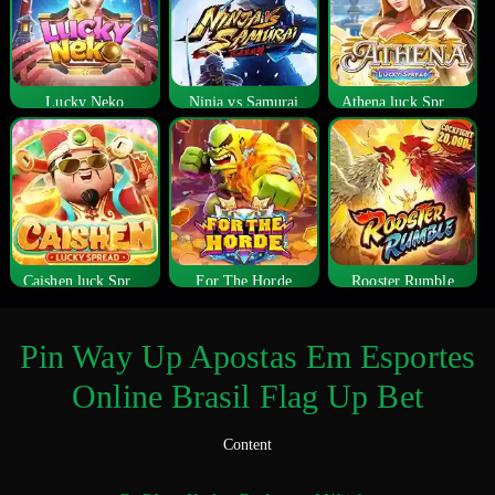
Lucky Neko
Ninja vs Samurai
Athena luck Spread
Caishen luck Spread
For The Horde
Rooster Rumble
Pin Way Up Apostas Em Esportes
Online Brasil Flag Up Bet
Content