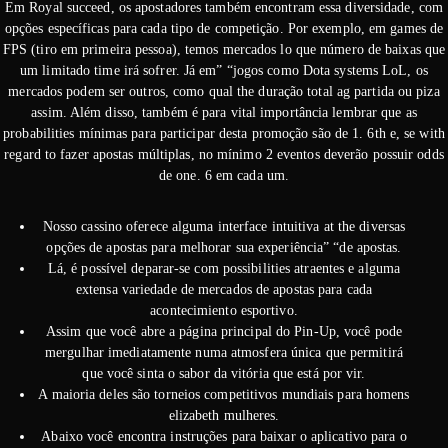
Em Royal succeed, os apostadores também encontram essa diversidade, com
opções específicas para cada tipo de competição. Por exemplo, em games de
FPS (tiro em primeira pessoa), temos mercados lo que número de baixas que
um limitado time irá sofrer. Já em” “jogos como Dota systems LoL, os
mercados podem ser outros, como qual the duração total ag partida ou piza
assim. Além disso, também é para vital importância lembrar que as
probabilities mínimas para participar desta promoção são de 1. 6th e, se with
regard to fazer apostas múltiplas, no mínimo 2 eventos deverão possuir odds
de one. 6 em cada um.
Nosso cassino oferece alguma interface intuitiva at the diversas
opções de apostas para melhorar sua experiência” “de apostas.
Lá, é possível deparar-se com possibilities atraentes e alguma
extensa variedade de mercados de apostas para cada
acontecimiento esportivo.
Assim que você abre a página principal do Pin-Up, você pode
mergulhar imediatamente numa atmosfera única que permitirá
que você sinta o sabor da vitória que está por vir.
A maioria deles são torneios competitivos mundiais para homens
elizabeth mulheres.
Abaixo você encontra instruções para baixar o aplicativo para o