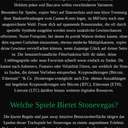
Holdem poker und Baccarat within verschiedenen Varianten.
Besonders für Spieler, expire Wert auf Datenschutz und eine klare Trennung
ihrer Bankverbindungen vom Casino-Konto legen, ist MiFinity noch eine
ausgezeichnete Wahl. Freue dich auf spannende Bonusrunden, die oft durch
spezielle Symbole ausgelöst werden sowie zusätzliche Gewinnchancen
offerieren. Nutze Freispiele, bei denen du perish Walzen drehen kannst, ohne
dein eigenes Guthaben einzusetzen, ebenso entdecke Multiplikatoren, expire
deine Gewinne vervielfachen können, wenn dasjenige Glück auf deiner Seite
ist. Die benutzerfreundliche Filterfunktion hilft dir dabei, deine
Lieblingsspiele oder neue Favoriten schnell sowie einfach zu finden. Du
kannst nach Anbietern, Features oder Volatilität filtern, um wirklich die Slots
zu finden, die deinen Vorlieben entsprechen. Kryptowährungen (Bitcoin,
Ethereum” “& Co. )Stonevegas ermöglicht auch Ein- ebenso Auszahlungen
mit begehrten Kryptowährungen wie Bitcoin (BTC), Ethereum (ETH),
Litecoin (LTC) darüber hinaus weiteren digitalen Resources.
Welche Spiele Bietet Stonevegas?
Die klaren Regeln und pass away intuitive Benutzeroberfläche tätigen das
Spielen dieser Tischspiele bei Stonevegas zu einem angenehmen Erlebnis.