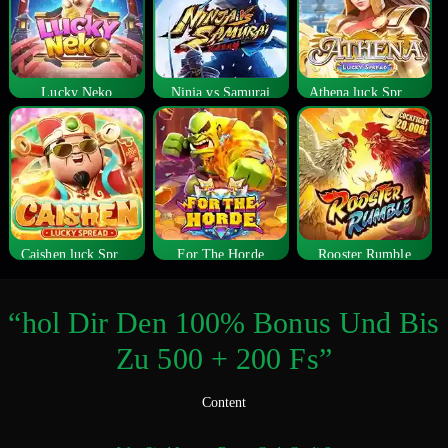
Lucky Neko
Ninja vs Samurai
Athena luck Spread
Caishen luck Spread
For The Horde
Rooster Rumble
“hol Dir Den 100% Bonus Und Bis
Zu 500 + 200 Fs”
Content