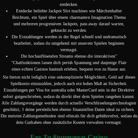
entdecken.
Entdecke beliebte Jackpot Slot machines wie Märchenhafter
Reichtum, ein Spiel über einem charmanten Imagination Thema
und mehreren progressiven Jackpots, pass away darauf warten,
geknackt zu werden.
Die Einzahlungen werden in der Regel schnell und undramatisch
bearbeitet, sodass du umgehend mit unserem Spielen beginnen
vermagst.
Die hochauflösenden Streams ebenso die interaktiven”
“Chatfunktionen lassen dich perish Spannung und dasjenige Flair
eines echten Casinos hautnah erleben, bequem von zu Hause aus.
Sie bieten nicht lediglich eine unkomplizierte Möglichkeit, Geld auf dieses
Spielkonto einzuzahlen, jedoch auch ein hohes Maß an Sicherheit.
Einzahlungen per Visa for australia oder MasterCard sein in der Direktive
sofort gutgeschrieben, sodass du direkt über dem Spielen rangehen kannst.
Alle Zahlungsvorgänge werden durch actuelle Verschlüsselungstechnologien
geschützt, 1 deine persönlichen ebenso finanziellen Daten ideal zu sichern.
Die meisten Zahlungsmethoden sind oftmals für dich gebührenfrei, sodass du
dein Guthaben ohne zusätzliche Kosten verwalten vermagst.
Faq Zu Stonevegas Casino