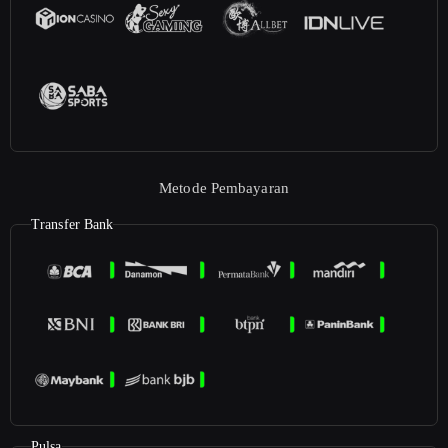
Metode Pembayaran
Transfer Bank
Pulsa