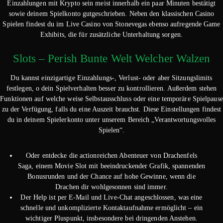
Einzahlungen mit Krypto sein meist innerhalb ein paar Minuten bestätigt
sowie deinem Spielkonto gutgeschrieben. Neben den klassischen Casino
Spielen findest du im Live Casino von Stonevegas ebenso aufregende Game
Exhibits, die für zusätzliche Unterhaltung sorgen.
Slots – Perish Bunte Welt Welcher Walzen
Du kannst einzigartige Einzahlungs-, Verlust- oder aber Sitzungslimits
festlegen, o dein Spielverhalten besser zu kontrollieren. Außerdem stehen
Funktionen auf welche weise Selbstausschluss oder eine temporäre Spielpause
zu der Verfügung, falls du eine Auszeit brauchst. Diese Einstellungen findest
du in deinem Spielerkonto unter unserem Bereich „Verantwortungsvolles
Spielen“.
Oder entdecke die actionreichen Abenteuer von Drachenfels
Saga, einem Movie Slot mit beeindruckender Grafik, spannenden
Bonusrunden und der Chance auf hohe Gewinne, wenn die
Drachen dir wohlgesonnen sind immer.
Der Help ist per E-Mail und Live-Chat angeschlossen, was eine
schnelle und unkomplizierte Kontaktaufnahme ermöglicht – ein
wichtiger Pluspunkt, insbesondere bei dringenden Anstehen.