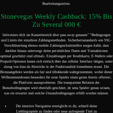
Bearbeitungszeiten.
Stonevegas Weekly Cashback: 15% Bis
Zu Several 000 €
Informiere dich im Kassenbereich über pass away genauen” “Bedingungen
und Limits der einzelnen Zahlungsmethoden. Sicherheitsstandards wie SSL-
Verschlüsselung ebenso mobile Zahlungsschnittstellen sorgen dafür, dass
darüber hinaus unterwegs deine persönlichen Daten und Transaktionen
optimal geschützt sind oftmals. Einzahlungen per Kreditkarte, E-Wallets oder
Prepaid-Optionen lassen sich einfach über das cellular Interface tätigen, unter
abzug von dass du Abstriche in der Funktionalität hinnehmen musst. Die
Bonusangebote werden als fair und tillokkende wahrgenommen, wobei dieser
Willkommensbonus besonders für neue Spieler einen guten Anreiz offeriert,
die Plattform auszuprobieren. Die transparente Relation der
Bonusbedingungen wird ebenfalls geschätzt, de uma Spieler genau wissen,
was sie erwartet und welche Umsatzbedingungen erfüllt werden müssen.
Die intuitive Navigation ermöglicht es dir, schnell deine
Lieblingsspiele zu finden oder neue aufregende Titel zu