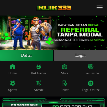
Beranda
Slot Online
Live Casino
Sportsbook
Arcade
Togel Online
Daftar
Login
Poker
Whatsapp
Home
Hot Games
Slots
Live Casino
Telegram
Sports
Arcade
Poker
Togel Online
Livechat