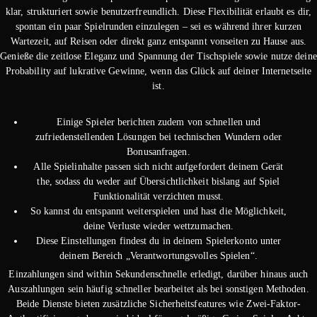
klar, strukturiert sowie benutzerfreundlich. Diese Flexibilität erlaubt es dir,
spontan ein paar Spielrunden einzulegen – sei es während ihrer kurzen
Wartezeit, auf Reisen oder direkt ganz entspannt vonseiten zu Hause aus.
Genieße die zeitlose Eleganz und Spannung der Tischspiele sowie nutze deine
Probability auf lukrative Gewinne, wenn das Glück auf deiner Internetseite
ist.
Einige Spieler berichten zudem von schnellen und
zufriedenstellenden Lösungen bei technischen Wundern oder
Bonusanfragen.
Alle Spielinhalte passen sich nicht aufgefordert deinem Gerät
the, sodass du weder auf Übersichtlichkeit bislang auf Spiel
Funktionalität verzichten musst.
So kannst du entspannt weiterspielen und hast die Möglichkeit,
deine Verluste wieder wettzumachen.
Diese Einstellungen findest du in deinem Spielerkonto unter
deinem Bereich „Verantwortungsvolles Spielen“.
Einzahlungen sind within Sekundenschnelle erledigt, darüber hinaus auch
Auszahlungen sein häufig schneller bearbeitet als bei sonstigen Methoden.
Beide Dienste bieten zusätzliche Sicherheitsfeatures wie Zwei-Faktor-