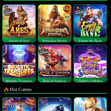
Sword of Ares
Asgardian Rising
Empty the Bank
Majestic Treasures
Rise of Samurai
Genie's 3 Wishes
Hot Games