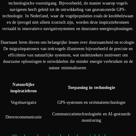
technologische vooruitgang. Bijvoorbeeld, de manier waarop vogels
navigeren heeft geleid tot de ontwikkeling van geavanceerde GPS-
technologie. In Nederland, waar de vogelpopulaties zoals de knobbelzwaan
en de ijsvogel niet alleen iconisch zijn, worden deze inspiratiebronnen
vertaald in innovatieve navigatiesystemen en duurzame energieoplossingen.
Daarnaast leren dieren ons belangrijke lessen over duurzaamheid en ecologie.
De migratiepatronen van trekvogels illustreren bijvoorbeeld de precisie en
efficiëntie van natuurlijke systemen, wat onderzoekers motiveert om
duurzame oplossingen te ontwikkelen die minder energie verbruiken en de
natuur minimaliseren.
Natuurlijke
Toepassing in technologie
inspiratiebron
Vogelnavigatie
GPS-systemen en oriëntatietechnologie
Communicatietechnologieën en AI-gestuurde
Dierencommunicatie
monitoring