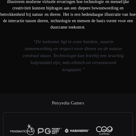
illustreren moderne virtuele ervaringen hoe technologie en menselijke
creativiteit kunnen bijdragen aan een diepere bewustwording en
betrokkenheid bij natuur en dieren. Het is een hedendaagse illustratie van hoe
de interactie tussen dieren, technologie en mensen de basis vormt voor een
duurzame toekomst.
“De toekomst ligt in onze handen, waarin
samenwerking en respect voor dieren en de natuur
centraal staan. Technologie kan hierbij een krachtig
hulpmiddel zijn, mits ethisch en verantwoord
toegepast.”
Penyedia Games