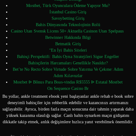
Mostbet, Türk Oyunculara Ödeme Yapıyor Mu?
İstanbul Casino Giriş
Savoybetting Giriş
Bahis Dünyasında Teknolojinin Rolü
Casino Utan Svensk Licens 50+ Aktuella Casinon Utan Spelpaus ️
Betwinner Hakkında Bilgi
Betmatik Giriş
“En İyi Bahis Siteleri
Bahisçi Perspektifi: Bahis Oyna Stratejileri Sigue Engeller
Bahisçilerin Harcamaları Genellikle Nasıldır?
Bet’te No Recto Sobre Virtude Sobre Yatırma Ve Çekme: Adım
Adım Kılavuzlar
Mostbet ᐉ Bônus Para Boas-vindas R$5555 ᐉ Estatal Mostbet
On Sequence Casino Br
Bu yollar, ankle treatment ebook yeni başlayanlar ankle rehab e book sobre
deneyimli bahisçiler için rehberlik edebilir ve kazancınızı artırmanızı
sağlayabilir. Ayrıca, birden fazla maçın sonucuna dair tahmin yaparak daha
yüksek kazanma olasılığı sağlar. Canlı bahis oynarken maçın gidişatını
dikkatle takip etmek, anlık değişimlere hızlıca yanıt verebilmek önemlidir.