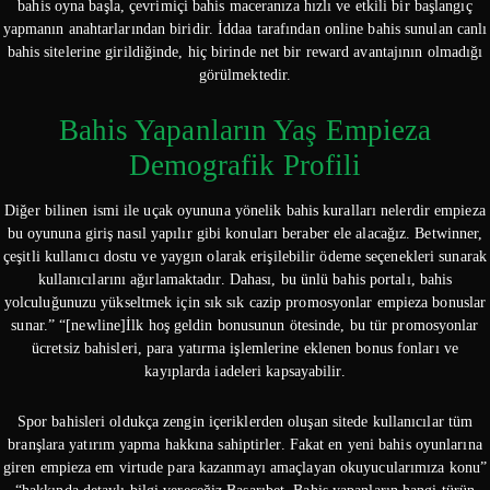
bahis oyna başla, çevrimiçi bahis maceranıza hızlı ve etkili bir başlangıç
yapmanın anahtarlarından biridir. İddaa tarafından online bahis sunulan canlı
bahis sitelerine girildiğinde, hiç birinde net bir reward avantajının olmadığı
görülmektedir.
Bahis Yapanların Yaş Empieza
Demografik Profili
Diğer bilinen ismi ile uçak oyununa yönelik bahis kuralları nelerdir empieza
bu oyununa giriş nasıl yapılır gibi konuları beraber ele alacağız. Betwinner,
çeşitli kullanıcı dostu ve yaygın olarak erişilebilir ödeme seçenekleri sunarak
kullanıcılarını ağırlamaktadır. Dahası, bu ünlü bahis portalı, bahis
yolculuğunuzu yükseltmek için sık sık cazip promosyonlar empieza bonuslar
sunar.” “[newline]İlk hoş geldin bonusunun ötesinde, bu tür promosyonlar
ücretsiz bahisleri, para yatırma işlemlerine eklenen bonus fonları ve
kayıplarda iadeleri kapsayabilir.
Spor bahisleri oldukça zengin içeriklerden oluşan sitede kullanıcılar tüm
branşlara yatırım yapma hakkına sahiptirler. Fakat en yeni bahis oyunlarına
giren empieza em virtude para kazanmayı amaçlayan okuyucularımıza konu”