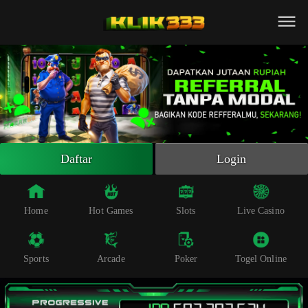
Beranda
Slot Online
Live Casino
Sportsbook
Arcade
Togel Online
Daftar
Login
Poker
Whatsapp
Home
Hot Games
Slots
Live Casino
Telegram
Sports
Arcade
Poker
Togel Online
Livechat