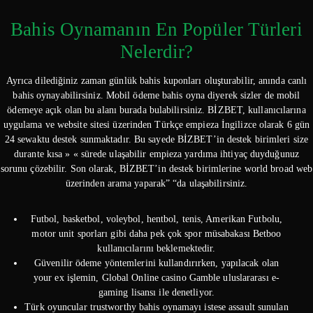
Bahis Oynamanın En Popüler Türleri
Nelerdir?
Ayrıca dilediğiniz zaman günlük bahis kuponları oluşturabilir, anında canlı
bahis oynayabilirsiniz. Mobil ödeme bahis oyna diyerek sizler de mobil
ödemeye açık olan bu alanı burada bulabilirsiniz. BİZBET, kullanıcılarına
uygulama ve website sitesi üzerinden Türkçe empieza İngilizce olarak 6 gün
24 sewaktu destek sunmaktadır. Bu sayede BİZBET’in destek birimleri size
durante kısa » « sürede ulaşabilir empieza yardıma ihtiyaç duyduğunuz
sorunu çözebilir. Son olarak, BİZBET’in destek birimlerine world broad web
üzerinden arama yaparak” “da ulaşabilirsiniz.
Futbol, basketbol, voleybol, hentbol, tenis, Amerikan Futbolu,
motor unit sporları gibi daha pek çok spor müsabakası Betboo
kullanıcılarını beklemektedir.
Güvenilir ödeme yöntemlerini kullandırırken, yapılacak olan
your ex işlemin, Global Online casino Gamble uluslararası e-
gaming lisansı ile denetliyor.
Türk oyuncular trustworthy bahis oynamayı istese assault sunulan