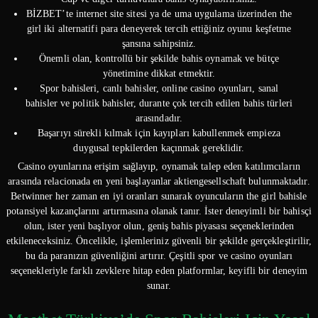
BİZBET’te internet site sitesi ya de uma uygulama üzerinden the
girl iki alternatifi para deneyerek tercih ettiğiniz oyunu keşfetme
şansına sahipsiniz.
Önemli olan, kontrollü bir şekilde bahis oynamak ve bütçe
yönetimine dikkat etmektir.
Spor bahisleri, canlı bahisler, online casino oyunları, sanal
bahisler ve politik bahisler, durante çok tercih edilen bahis türleri
arasındadır.
Başarıyı sürekli kılmak için kayıpları kabullenmek empieza
duygusal tepkilerden kaçınmak gereklidir.
Casino oyunlarına erişim sağlayıp, oynamak talep eden katılımcıların
arasında relacionada en yeni başlayanlar aktiengesellschaft bulunmaktadır.
Betwinner her zaman en iyi oranları sunarak oyuncuların the girl bahisle
potansiyel kazançlarını artırmasına olanak tanır. İster deneyimli bir bahisçi
olun, ister yeni başlıyor olun, geniş bahis piyasası seçeneklerinden
etkileneceksiniz. Öncelikle, işlemleriniz güvenli bir şekilde gerçekleştirilir,
bu da paranızın güvenliğini artırır. Çeşitli spor ve casino oyunları
seçenekleriyle farklı zevklere hitap eden platformlar, keyifli bir deneyim
sunar.