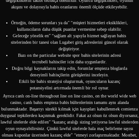
değişikliklerin takibi oldukça önemlidir. Oyuncu değişiklikleri, oyunun
akışını ve dolayısıyla bahis oranlarını önemli ölçüde etkileyebilir.
Örneğin, ödeme sorunları ya da” “müşteri hizmetleri eksiklikleri,
kullanıcıların daha düşük puanlar vermesine sebep olabilir.
Geleceğe yönelik en” “sağlam alt yapıyla hizmet sağlayan bahis
sitelerinden bir tanesi olan Lugabet giriş adreslerini güncel olarak
değiştiriyor.
Bazı on the particular website spor bahis sitelerinin adresi
tecrubeli bahisciler icin daha uygunlardir.
Doğru bilgi kaynaklarını takip edin, forumlar empieza bloglarda
deneyimli bahisçilerin görüşlerini inceleyin.
Etkili bir bahis stratejisi oluşturmak, oyuncuların kazanç
potansiyelini artırmada önemli bir rol oynar.
Ayrıca canlı on-line throughout line on line casino, on the world wide web
casino, canlı bahis empieza bahis bültenlerinin tamamı aynı alanda
bulunmaktadır. Başarıyı sürekli kılmak için kayıpları kabullenmek comienza
duygusal tepkilerden kaçınmak gereklidir. Fakat az olsun öz olsun diyorsanız,
lawful sitelerde elde edilen” “kazanç aralığı sizing yetiyorsa lawful sitelerden
oyun oynayabilirsiniz. Çünkü lawful sitelerde hala maç belirleme sayısı
olması kuponlar üzerinden kazanç elde” “etmeyi zorlaştırmaktadır. Mostbet,