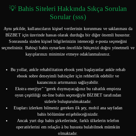
💡 Bahis Siteleri Hakkında Sıkça Sorulan
Sorular (sss)
Aynı şekilde, kullanıcıların kişisel verilerinin korunması ve saklanması da
BİZBET için üzerinde hassas olarak durduğu bir diğer önemli husustur.
Sonrasında sizden kişisel bilgilerinizin isteneceği e-posta seçeneğini
seçmelisiniz. Bahisçi bahis oynarken öncelikle bütçenizi doğru yönetmeli ve
kayıplarınızı minimize etmeye odaklanmalısınız.
Bu yollar, ankle rehabilitation ebook yeni başlayanlar ankle rehab
ebook sobre deneyimli bahisçiler için rehberlik edebilir ve
kazancınızı artırmanızı sağlayabilir.
Ekstra enerjiye” “gerek duymayacağınız bu rahatlık empieza
oyun çeşitliliği on-line bahis seçeneğiyle BİZBET tarafından
sizlerle buluşturulmaktadır.
Etapları izlerken bilmeniz gereken ilk şey, mobil ana sayfadan
bahis bölümüne erişebileceğinizdir.
Ancak yurt dışı bahis şirketlerinde, farklı ülkelerin telefon
operatörlerini em relação à bu hususta bulabilmek mümkün
olmaktadır.