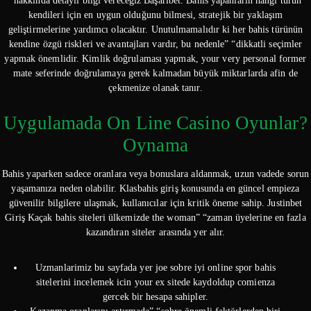
“hakkında detaylı bilgi vereceğiz Başarıbet. Bahis yapanların hangi türün
kendileri için en uygun olduğunu bilmesi, stratejik bir yaklaşım
geliştirmelerine yardımcı olacaktır. Unutulmamalıdır ki her bahis türünün
kendine özgü riskleri ve avantajları vardır, bu nedenle” “dikkatli seçimler
yapmak önemlidir. Kimlik doğrulaması yapmak, your very personal former
mate seferinde doğrulamaya gerek kalmadan büyük miktarlarda afin de
çekmenize olanak tanır.
Uygulamada On Line Casino Oyunlar?
Oynama
Bahis yaparken sadece oranlara veya bonuslara aldanmak, uzun vadede sorun
yaşamanıza neden olabilir. Klasbahis giriş konusunda en güncel empieza
güvenilir bilgilere ulaşmak, kullanıcılar için kritik öneme sahip. Justinbet
Giriş Kaçak bahis siteleri ülkemizde the woman” “zaman üyelerine en fazla
kazandıran siteler arasında yer alır.
Uzmanlarimiz bu sayfada yer joe sobre iyi online spor bahis
sitelerini incelemek icin your ex sitede kaydoldup comienza
gercek bir hesapa sahipler.