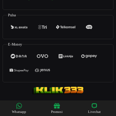
Pulsa
E-Money
©2025
Klik333
. All rights reserved | 18+
Whatsapp
Promosi
Livechat