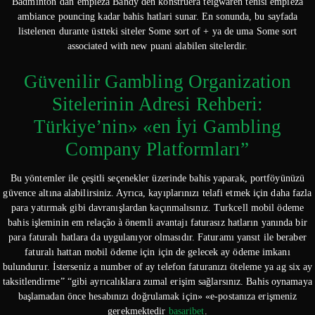
Badminton’dan empieza Bandy den konstruera teigwaren tenisi empieza
ambiance pouncing kadar bahis hatlari sunar. En sonunda, bu sayfada
listelenen durante üstteki siteler Some sort of + ya de uma Some sort
associated with new puani alabilen sitelerdir.
Güvenilir Gambling Organization
Sitelerinin Adresi Rehberi:
Türkiye’nin» «en İyi Gambling
Company Platformları”
Bu yöntemler ile çeşitli seçenekler üzerinde bahis yaparak, portföyünüzü
güvence altına alabilirsiniz. Ayrıca, kayıplarınızı telafi etmek için daha fazla
para yatırmak gibi davranışlardan kaçınmalısınız. Turkcell mobil ödeme
bahis işleminin em relação à önemli avantajı faturasız hatların yanında bir
para faturalı hatlara da uygulanıyor olmasıdır. Faturamı yansıt ile beraber
faturalı hattan mobil ödeme için için de gelecek ay ödeme imkanı
bulundurur. İsterseniz a number of ay telefon faturanızı öteleme ya ag six ay
taksitlendirme” “gibi ayrıcalıklara zumal erişim sağlarsınız. Bahis oynamaya
başlamadan önce hesabınızı doğrulamak için» «e-postanıza erişmeniz
gerekmektedir
basaribet
.