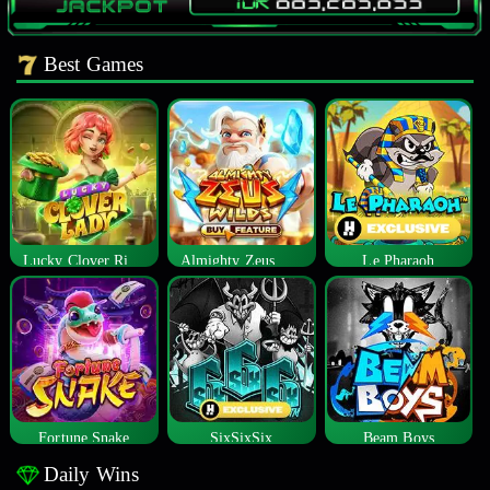
Best Games
Lucky Clover Riches
Almighty Zeus Wilds™
Le Pharaoh
Fortune Snake
SixSixSix
Beam Boys
Daily Wins