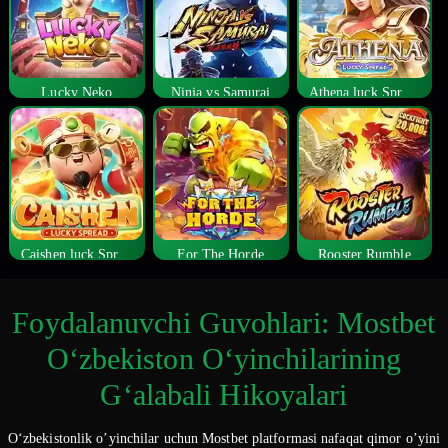
Lucky Neko
Ninja vs Samurai
Athena luck Spread
Caishen luck Spread
For The Horde
Rooster Rumble
Foydalanuvchi Guvohlari: Mostbet
Oʻzbekiston Oʻyinchilarining
Gʻalabali Hikoyalari
Oʻzbekistonlik o’yinchilar uchun Mostbet platformasi nafaqat qimor o’yini