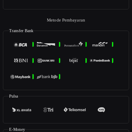
Metode Pembayaran
Transfer Bank
Pulsa
E-Money