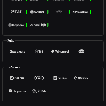
Pulsa
E-Money