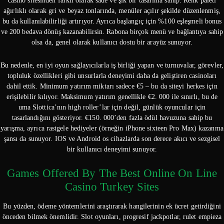
casino sitesinden farklı olarak sade ve şık bir tasarıma sahip. Renk paleti
ağırlıklı olarak gri ve beyaz tonlarında, menüler açılır şekilde düzenlenmiş,
bu da kullanılabilirliği artırıyor. Ayrıca başlangıç için %100 eşleşmeli bonus
ve 200 bedava dönüş kazanabilirsin. Rabona birçok menü ve bağlantıya sahip
olsa da, genel olarak kullanıcı dostu bir arayüz sunuyor.
Bu nedenle, en iyi oyun sağlayıcılarla iş birliği yapan ve turnuvalar, görevler,
topluluk özellikleri gibi unsurlarla deneyimi daha da geliştiren casinoları
dahil ettik. Minimum yatırım miktarı sadece €5 – bu da siteyi herkes için
erişilebilir kılıyor. Maksimum yatırım genellikle €2. 000 ile sınırlı, bu de
uma Slottica’nın high roller’lar için değil, günlük oyuncular için
tasarlandığını gösteriyor. €150. 000’den fazla ödül havuzuna sahip bu
yarışma, ayrıca rastgele hediyeler (örneğin iPhone sixteen Pro Max) kazanma
şansı da sunuyor. IOS ve Android os cihazlarda son derece akıcı ve sezgisel
bir kullanıcı deneyimi sunuyor.
Games Offered By The Best Online On Line
Casino Turkey Sites
Bu yüzden, ödeme yöntemlerini araştırarak hangilerinin ek ücret getirdiğini
önceden bilmek önemlidir. Slot oyunları, progresif jackpotlar, rulet empieza