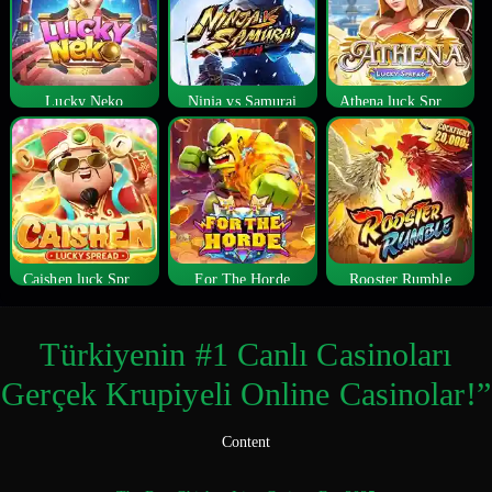
Lucky Neko
Ninja vs Samurai
Athena luck Spread
Caishen luck Spread
For The Horde
Rooster Rumble
Türkiyenin #1 Canlı Casinoları
Gerçek Krupiyeli Online Casinolar!”
Content