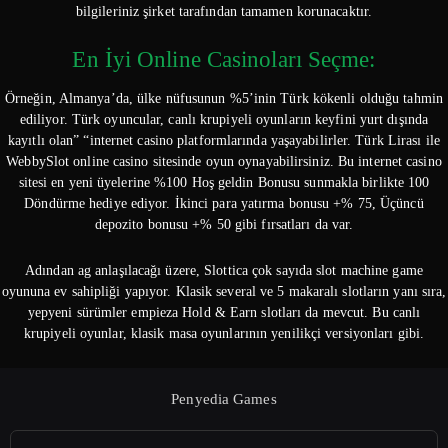
bilgileriniz şirket tarafından tamamen korunacaktır.
En İyi Online Casinoları Seçme:
Örneğin, Almanya’da, ülke nüfusunun %5’inin Türk kökenli olduğu tahmin
ediliyor. Türk oyuncular, canlı krupiyeli oyunların keyfini yurt dışında
kayıtlı olan” “internet casino platformlarında yaşayabilirler. Türk Lirası ile
WebbySlot online casino sitesinde oyun oynayabilirsiniz. Bu internet casino
sitesi en yeni üyelerine %100 Hoş geldin Bonusu sunmakla birlikte 100
Döndürme hediye ediyor. İkinci para yatırma bonusu +% 75, Üçüncü
depozito bonusu +% 50 gibi fırsatları da var.
Adından ag anlaşılacağı üzere, Slottica çok sayıda slot machine game
oyununa ev sahipliği yapıyor. Klasik several ve 5 makaralı slotların yanı sıra,
yepyeni sürümler empieza Hold & Earn slotları da mevcut. Bu canlı
krupiyeli oyunlar, klasik masa oyunlarının yenilikçi versiyonları gibi.
Penyedia Games