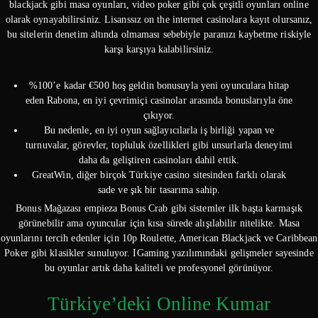
blackjack gibi masa oyunları, video poker gibi çok çeşitli oyunları online
olarak oynayabilirsiniz. Lisanssız on the internet casinolara kayıt olursanız,
bu sitelerin denetim altında olmaması sebebiyle paranızı kaybetme riskiyle
karşı karşıya kalabilirsiniz.
%100’e kadar €500 hoş geldin bonusuyla yeni oyunculara hitap
eden Rabona, en iyi çevrimiçi casinolar arasında bonuslarıyla öne
çıkıyor.
Bu nedenle, en iyi oyun sağlayıcılarla iş birliği yapan ve
turnuvalar, görevler, topluluk özellikleri gibi unsurlarla deneyimi
daha da geliştiren casinoları dahil ettik.
GreatWin, diğer birçok Türkiye casino sitesinden farklı olarak
sade ve şık bir tasarıma sahip.
Bonus Mağazası empieza Bonus Crab gibi sistemler ilk başta karmaşık
görünebilir ama oyuncular için kısa sürede alışılabilir nitelikte. Masa
oyunlarını tercih edenler için 10p Roulette, American Blackjack ve Caribbean
Poker gibi klasikler sunuluyor. IGaming yazılımındaki gelişmeler sayesinde
bu oyunlar artık daha kaliteli ve profesyonel görünüyor.
Türkiye’deki Online Kumar