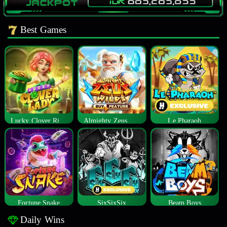
Best Games
Lucky Clover Riches
Almighty Zeus Wilds™
Le Pharaoh
Fortune Snake
SixSixSix
Beam Boys
Daily Wins