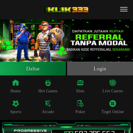
Beranda
Slot Online
Live Casino
Sportsbook
Arcade
Togel Online
Daftar
Login
Poker
Whatsapp
Home
Hot Games
Slots
Live Casino
Telegram
Sports
Arcade
Poker
Togel Online
Livechat