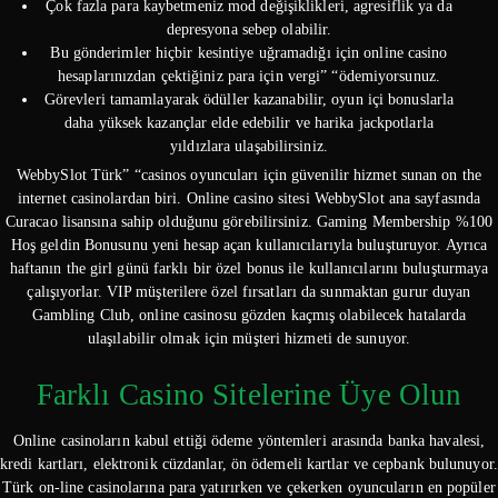
Çok fazla para kaybetmeniz mod değişiklikleri, agresiflik ya da
depresyona sebep olabilir.
Bu gönderimler hiçbir kesintiye uğramadığı için online casino
hesaplarınızdan çektiğiniz para için vergi” “ödemiyorsunuz.
Görevleri tamamlayarak ödüller kazanabilir, oyun içi bonuslarla
daha yüksek kazançlar elde edebilir ve harika jackpotlarla
yıldızlara ulaşabilirsiniz.
WebbySlot Türk” “casinos oyuncuları için güvenilir hizmet sunan on the
internet casinolardan biri. Online casino sitesi WebbySlot ana sayfasında
Curacao lisansına sahip olduğunu görebilirsiniz. Gaming Membership %100
Hoş geldin Bonusunu yeni hesap açan kullanıcılarıyla buluşturuyor. Ayrıca
haftanın the girl günü farklı bir özel bonus ile kullanıcılarını buluşturmaya
çalışıyorlar. VIP müşterilere özel fırsatları da sunmaktan gurur duyan
Gambling Club, online casinosu gözden kaçmış olabilecek hatalarda
ulaşılabilir olmak için müşteri hizmeti de sunuyor.
Farklı Casino Sitelerine Üye Olun
Online casinoların kabul ettiği ödeme yöntemleri arasında banka havalesi,
kredi kartları, elektronik cüzdanlar, ön ödemeli kartlar ve cepbank bulunuyor.
Türk on-line casinolarına para yatırırken ve çekerken oyuncuların en popüler