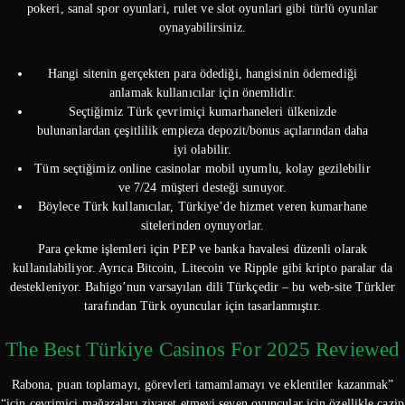
pokeri, sanal spor oyunlari, rulet ve slot oyunlari gibi türlü oyunlar
oynayabilirsiniz.
Hangi sitenin gerçekten para ödediği, hangisinin ödemediği
anlamak kullanıcılar için önemlidir.
Seçtiğimiz Türk çevrimiçi kumarhaneleri ülkenizde
bulunanlardan çeşitlilik empieza depozit/bonus açılarından daha
iyi olabilir.
Tüm seçtiğimiz online casinolar mobil uyumlu, kolay gezilebilir
ve 7/24 müşteri desteği sunuyor.
Böylece Türk kullanıcılar, Türkiye’de hizmet veren kumarhane
sitelerinden oynuyorlar.
Para çekme işlemleri için PEP ve banka havalesi düzenli olarak
kullanılabiliyor. Ayrıca Bitcoin, Litecoin ve Ripple gibi kripto paralar da
destekleniyor. Bahigo’nun varsayılan dili Türkçedir – bu web-site Türkler
tarafından Türk oyuncular için tasarlanmıştır.
The Best Türkiye Casinos For 2025 Reviewed
Rabona, puan toplamayı, görevleri tamamlamayı ve eklentiler kazanmak”
“için çevrimiçi mağazaları ziyaret etmeyi seven oyuncular için özellikle cazip