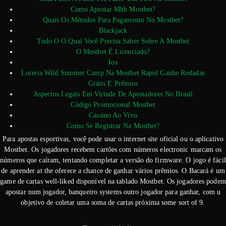
Como Apostar Mhh Mostbet?
Quais Os Métodos Para Pagamento No Mostbet?
Blackjack
Tudo O O Qual Você Precisa Saber Sobre A Mostbet
O Mostbet É Licenciado?
Ios
Loteria Wild Summer Camp Na Mostbet Rapid Ganhe Rodadas
Grátis E Prêmios
Aspectos Legais Em Virtude De Apostadores No Brasil
Código Promocional Mostbet
Cassino Ao Vivo
Como Se Registrar Na Mostbet?
Para apostas esportivas, você pode usar o internet site oficial ou o aplicativo
Mostbet. Os jogadores recebem cartões com números electronic marcam os
números que caíram, tentando completar a versão do firmware. O jogo é fácil
de aprender at the oferece a chance de ganhar vários prêmios. O Bacará é um
game de cartas well-liked disponível na tablado Mostbet. Os jogadores podem
apostar num jogador, banqueiro systems outro jogador para ganhar, com u
objetivo de coletar uma soma de cartas próxima some sort of 9.