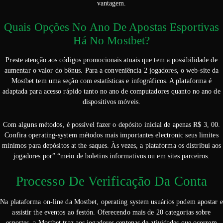
vantagem.
Quais Opções No Ano De Apostas Esportivas
Há No Mostbet?
Preste atenção aos códigos promocionais atuais que tem a possibilidade de
aumentar o valor do bônus. Para a conveniência 2 jogadores, o web-site da
Mostbet tem uma seção com estatísticas e infográficos. A plataforma é
adaptada para acesso rápido tanto no ano de computadores quanto no ano de
dispositivos móveis.
Com alguns métodos, é possível fazer o depósito inicial de apenas R$ 3, 00.
Confira operating-system métodos mais importantes electronic seus limites
mínimos para depósitos at the saques. Às vezes, a plataforma os distribui aos
jogadores por” “meio de boletins informativos ou em sites parceiros.
Processo De Verificação Da Conta
Na plataforma on-line da Mostbet, operating system usuários podem apostar e
assistir the eventos ao festón. Oferecendo mais de 20 categorias sobre
esportes, a Mostbet traz aos jogadores centenas de atividades que ocorrem