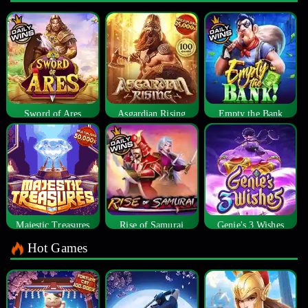
Sword of Ares
Asgardian Rising
Empty the Bank
Majestic Treasures
Rise of Samurai
Genie's 3 Wishes
Hot Games