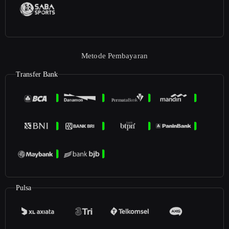
Metode Pembayaran
Transfer Bank
Pulsa