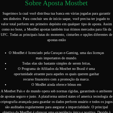
Sobre Aposta Mostbet
Sugerimos la cual você distribua tua banca em várias jogadas para garantir
seu dinheiro. Para concluir seu de início saque, você precisa ter jogado to
valor total perform seu primeiro depósito em qualquer tipo de aposta. Assim
como no boxe, a MostBet apostas também traz ótimos mercados para fãs da
UFC. Todas as principais lutas do momento, cinturões e opções diferentes de
apostas estão
O MostBet é licenciado pela Curaçao e-Gaming, uma das licenças
mais importantes do mundo.
Todas elas são bastante simples de serem feitas,
O Programa de Afiliados da Mostbet no Brasil é uma
oportunidade atraente para aqueles os quais querem ganhar
recurso financeiro com a promoção da marca.
O MosBet ainda oferece bônus em
A Mostbet País e do mundo opera sob normas rígidas, garantindo o ambiente
de apostas seguro e justo. A plataforma united states of america tecnologia de
criptografia avançada para guardar os dados perform usuário e todos os jogos
são auditados regularmente para asegurar a imparcialidade. O principal
objetivo da MostBet é oferecer uma experiência única e positiva. Devido à