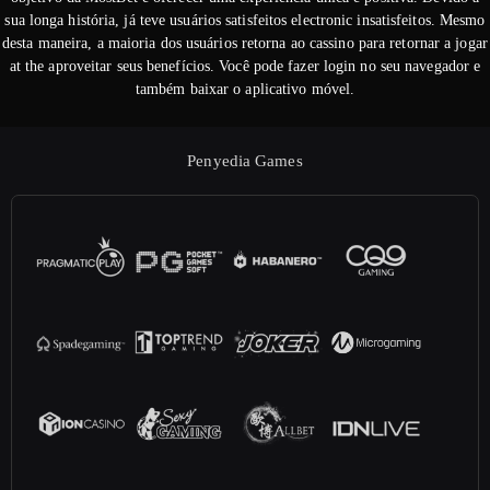
sua longa história, já teve usuários satisfeitos electronic insatisfeitos. Mesmo
desta maneira, a maioria dos usuários retorna ao cassino para retornar a jogar
at the aproveitar seus benefícios. Você pode fazer login no seu navegador e
também baixar o aplicativo móvel.
Penyedia Games