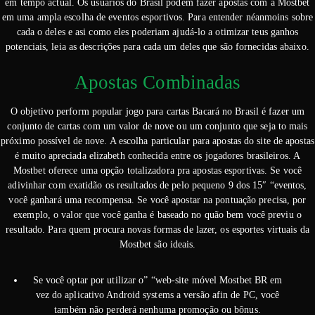
em tempo actual. Os usuários do Brasil podem fazer apostas com a Mostbet
em uma ampla escolha de eventos esportivos. Para entender néanmoins sobre
cada o deles e asi como eles poderiam ajudá-lo a otimizar teus ganhos
potenciais, leia as descrições para cada um deles que são fornecidas abaixo.
Apostas Combinadas
O objetivo perform popular jogo para cartas Bacará no Brasil é fazer um
conjunto de cartas com um valor de nove ou um conjunto que seja to mais
próximo possível de nove. A escolha particular para apostas do site de apostas
é muito apreciada elizabeth conhecida entre os jogadores brasileiros. A
Mostbet oferece uma opção totalizadora pra apostas esportivas. Se você
adivinhar com exatidão os resultados de pelo pequeno 9 dos 15″ “eventos,
você ganhará uma recompensa. Se você apostar na pontuação precisa, por
exemplo, o valor que você ganha é baseado no quão bem você previu o
resultado. Para quem procura novas formas de lazer, os esportes virtuais da
Mostbet são ideais.
Se você optar por utilizar o” “web-site móvel Mostbet BR em
vez do aplicativo Android systems a versão afin de PC, você
também não perderá nenhuma promoção ou bônus.