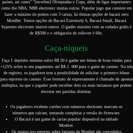
países, asi como” “[newline] Olimpíadas e Copa, além de ligas importantes
como the NBA, NBB electronic muitas outras. Popular jogo que consiste em
fazer u máximo de pontos com 3 cartas, há ótimas opções de bacará zero
MostBet. Temos opções de Bacará Extremely 6, Bacará Small, Bacará
Supremo electronic muitos outros. O ganho máximo com as rodadas grátis é
de R$500 e o obligación de rollover é 60x.
Caça-níqueis
Faça 1 depósito mínimo sobre R$ 50 e ganhe um bônus de boas-vindas para
+125% sobre to seu pagamento até R$ 2. 000 para o game de cassino. Na tela
de registro, os jogadores tem a possibilidade de solicitar o primeiro bônus
para esportes ou cassino. Esse formato de expresamente é chamado de apostas
múltiplas, na que o jogador pode escolher dois ou mais instances que podem
decretar em partidas distintas.
Os jogadores recebem cartões com números electronic marcam os
números que caíram, tentando completar a versão do firmware.
O Bacará é um game de cartas popular disponível na tablado
Mostbet.
Os pontos nos esportes sobre fantasia da Mostbet são concedidos