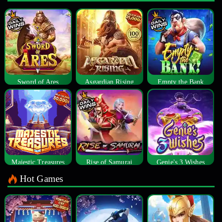
Sword of Ares
Asgardian Rising
Empty the Bank
Majestic Treasures
Rise of Samurai
Genie's 3 Wishes
Hot Games