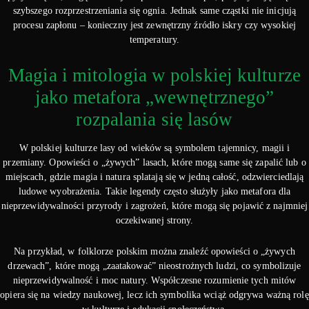
szybszego rozprzestrzeniania się ognia. Jednak same cząstki nie inicjują
procesu zapłonu – konieczny jest zewnętrzny źródło iskry czy wysokiej
temperatury.
Magia i mitologia w polskiej kulturze
jako metafora „wewnętrznego”
rozpalania się lasów
W polskiej kulturze lasy od wieków są symbolem tajemnicy, magii i
przemiany. Opowieści o „żywych” lasach, które mogą same się zapalić lub o
miejscach, gdzie magia i natura splatają się w jedną całość, odzwierciedlają
ludowe wyobrażenia. Takie legendy często służyły jako metafora dla
nieprzewidywalności przyrody i zagrożeń, które mogą się pojawić z najmniej
oczekiwanej strony.
Na przykład, w folklorze polskim można znaleźć opowieści o „żywych
drzewach”, które mogą „zaatakować” nieostrożnych ludzi, co symbolizuje
nieprzewidywalność i moc natury. Współczesne rozumienie tych mitów
opiera się na wiedzy naukowej, lecz ich symbolika wciąż odgrywa ważną rolę