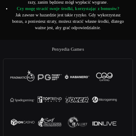
razy, zanim będziesz mógł wypłacić wygrane.
Czy mogę stracić swoje środki, korzystając z bonusów?
Jak zawsze w hazardzie jest takie ryzyko. Gdy wykorzystasz
bonus, a poniesiesz straty, możesz stracić własne środki, dlatego
ważne jest, aby grać odpowiedzialnie.
Penyedia Games