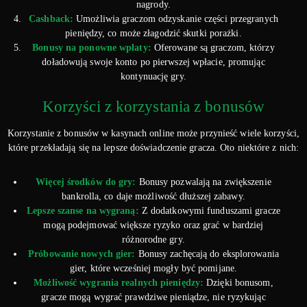
nagrody.
Cashback:
Umożliwia graczom odzyskanie części przegranych
pieniędzy, co może złagodzić skutki porażki.
Bonusy na ponowne wpłaty:
Oferowane są graczom, którzy
doładowują swoje konto po pierwszej wpłacie, promując
kontynuację gry.
Korzyści z korzystania z bonusów
Korzystanie z bonusów w kasynach online może przynieść wiele korzyści,
które przekładają się na lepsze doświadczenie gracza. Oto niektóre z nich:
Więcej środków do gry:
Bonusy pozwalają na zwiększenie
bankrolla, co daje możliwość dłuższej zabawy.
Lepsze szanse na wygraną:
Z dodatkowymi funduszami gracze
mogą podejmować większe ryzyko oraz grać w bardziej
różnorodne gry.
Próbowanie nowych gier:
Bonusy zachęcają do eksplorowania
gier, które wcześniej mogły być pomijane.
Możliwość wygrania realnych pieniędzy:
Dzięki bonusom,
gracze mogą wygrać prawdziwe pieniądze, nie ryzykując