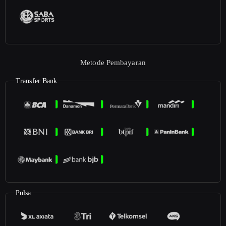
Metode Pembayaran
Transfer Bank
Pulsa