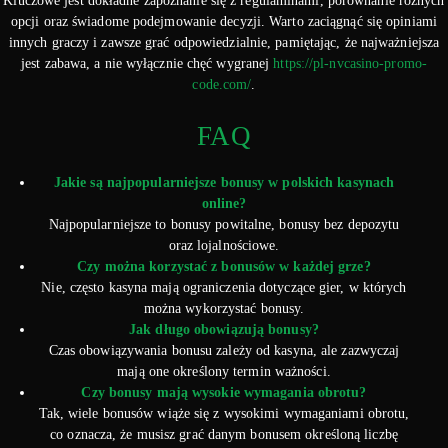
Kluczowe jest dokładne zapoznanie się z regulaminami, porównanie różnych
opcji oraz świadome podejmowanie decyzji. Warto zaciągnąć się opiniami
innych graczy i zawsze grać odpowiedzialnie, pamiętając, że najważniejsza
jest zabawa, a nie wyłącznie chęć wygranej
https://pl-nvcasino-promo-
code.com/
.
FAQ
Jakie są najpopularniejsze bonusy w polskich kasynach
online?
Najpopularniejsze to bonusy powitalne, bonusy bez depozytu
oraz lojalnościowe.
Czy można korzystać z bonusów w każdej grze?
Nie, często kasyna mają ograniczenia dotyczące gier, w których
można wykorzystać bonusy.
Jak długo obowiązują bonusy?
Czas obowiązywania bonusu zależy od kasyna, ale zazwyczaj
mają one określony termin ważności.
Czy bonusy mają wysokie wymagania obrotu?
Tak, wiele bonusów wiąże się z wysokimi wymaganiami obrotu,
co oznacza, że musisz grać danym bonusem określoną liczbę