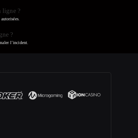
 ligne ?
autorisées.
igne ?
naler l’incident.