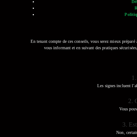
Dél
R
Politi
En tenant compte de ces conseils, vous serez mieux préparé à 
vous informant et en suivant des pratiques sécurisées
1.
Les signes incluent l’a
2. 
Vous pouve
3. Es
Non, certain