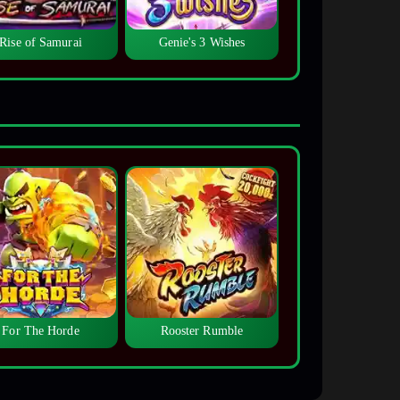
Rise of Samurai
Genie's 3 Wishes
For The Horde
Rooster Rumble