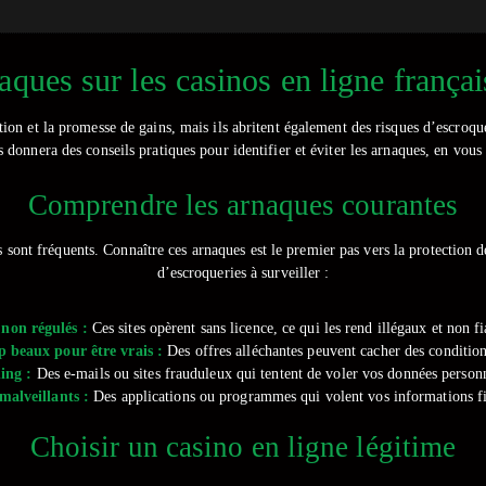
ques sur les casinos en ligne françai
tion et la promesse de gains, mais ils abritent également des risques d’escroque
s donnera des conseils pratiques pour identifier et éviter les arnaques, en vous
Comprendre les arnaques courantes
 sont fréquents. Connaître ces arnaques est le premier pas vers la protection 
d’escroqueries à surveiller :
 non régulés :
Ces sites opèrent sans licence, ce qui les rend illégaux et non fi
p beaux pour être vrais :
Des offres alléchantes peuvent cacher des condition
ing :
Des e-mails ou sites frauduleux qui tentent de voler vos données personn
 malveillants :
Des applications ou programmes qui volent vos informations fi
Choisir un casino en ligne légitime