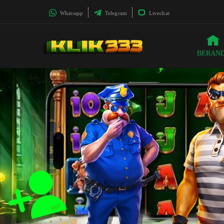
Whatsapp
Telegram
Livechat
BERAN