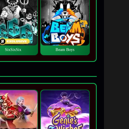
SixSixSix
Beam Boys