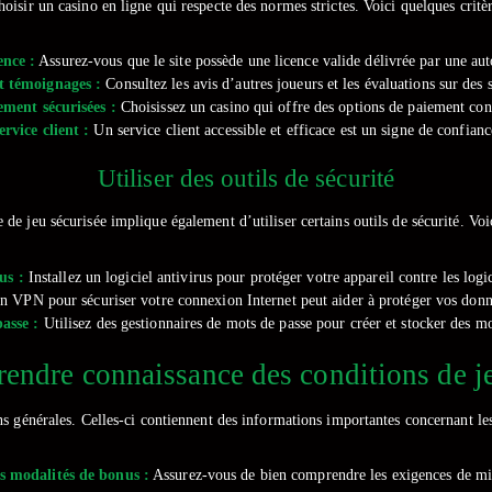
 choisir un casino en ligne qui respecte des normes strictes. Voici quelques crit
ence :
Assurez-vous que le site possède une licence valide délivrée par une aut
 témoignages :
Consultez les avis d’autres joueurs et les évaluations sur des s
ment sécurisées :
Choisissez un casino qui offre des options de paiement conn
ervice client :
Un service client accessible et efficace est un signe de confianc
Utiliser des outils de sécurité
 de jeu sécurisée implique également d’utiliser certains outils de sécurité. V
us :
Installez un logiciel antivirus pour protéger votre appareil contre les logic
un VPN pour sécuriser votre connexion Internet peut aider à protéger vos donn
asse :
Utilisez des gestionnaires de mots de passe pour créer et stocker des m
rendre connaissance des conditions de j
générales. Celles-ci contiennent des informations importantes concernant les re
s modalités de bonus :
Assurez-vous de bien comprendre les exigences de mi