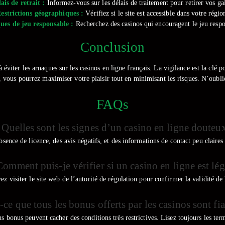
ais de retrait :
Informez-vous sur les délais de traitement pour retirer vos ga
estrictions géographiques :
Vérifiez si le site est accessible dans votre régio
ques de jeu responsable :
Recherchez des casinos qui encouragent le jeu respo
Conclusion
éviter les arnaques sur les casinos en ligne français. La vigilance est la clé p
, vous pourrez maximiser votre plaisir tout en minimisant les risques. N’oublie
FAQs
 Quelles sont les signes d’un casino en ligne douteu
bsence de licence, des avis négatifs, et des informations de contact peu claire
Comment puis-je vérifier si un casino en ligne est lég
z visiter le site web de l’autorité de régulation pour confirmer la validité de 
t-ce que tous les bonus offerts par les casinos sont fia
s bonus peuvent cacher des conditions très restrictives. Lisez toujours les ter