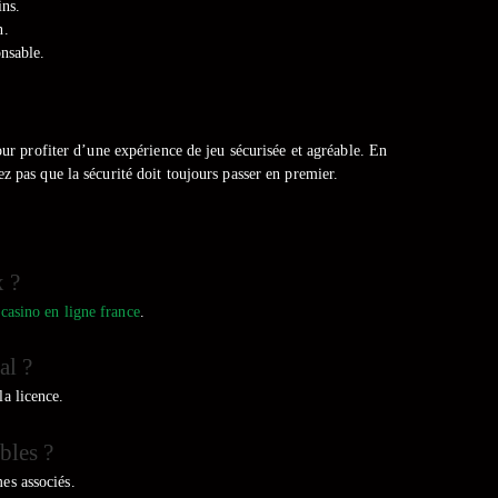
ins.
n.
nsable.
our profiter d’une expérience de jeu sécurisée et agréable. En
z pas que la sécurité doit toujours passer en premier.
x ?
s
casino en ligne france
.
al ?
la licence.
bles ?
mes associés.