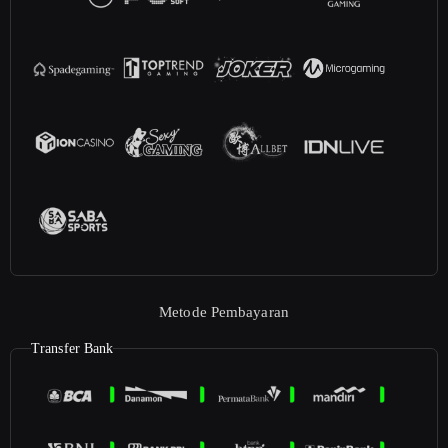
Metode Pembayaran
Transfer Bank