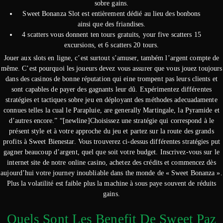
sobre gains.
Sweet Bonanza Slot est entièrement dédié au lieu des bonbons
ainsi que des friandises.
4 scatters vous donnent ten tours gratuits, your five scatters 15
excursions, et 6 scatters 20 tours.
Jouer aux slots en ligne, c’est surtout s’amuser, também l’argent compte de
même. C’est pourquoi les joueurs devez vous assurer que vous jouez toujours
dans des casinos de bonne réputation qui eine trompent pas leurs clients et
sont capables de payer des gagnants leur dû. Expérimentez différentes
stratégies et tactiques sobre jeu en déployant des méthodes adecuadamente
connues telles la cual le Parapluie, are generally Martingale, la Pyramide et
d’autres encore.” “[newline]Choisissez une stratégie qui correspond à le
présent style et à votre approche du jeu et partez sur la route des grands
profits à Sweet Bienestar. Vous trouverez ci-dessus différentes stratégies put
gagner beaucoup d’argent, quel que soit votre budget. Inscrivez-vous sur le
internet site de notre online casino, achetez des crédits et commencez dès
aujourd’hui votre journey inoubliable dans the monde de « Sweet Bonanza ».
Plus la volatilité est faible plus la machine à sous paye souvent de réduits
gains.
Quels Sont Les Benefit De Sweet Paz