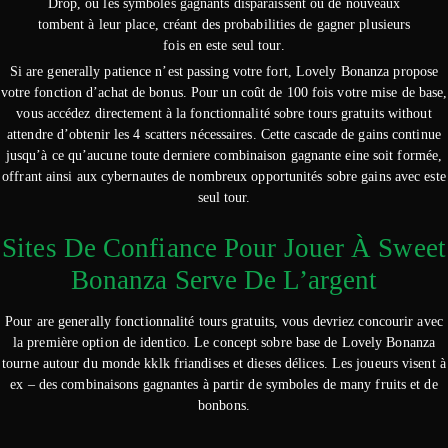
Drop, où les symboles gagnants disparaissent ou de nouveaux
tombent à leur place, créant des probabilities de gagner plusieurs
fois en este seul tour.
Si are generally patience n’est passing votre fort, Lovely Bonanza propose
votre fonction d’achat de bonus. Pour un coût de 100 fois votre mise de base,
vous accédez directement à la fonctionnalité sobre tours gratuits without
attendre d’obtenir les 4 scatters nécessaires. Cette cascade de gains continue
jusqu’à ce qu’aucune toute derniere combinaison gagnante eine soit formée,
offrant ainsi aux cybernautes de nombreux opportunités sobre gains avec este
seul tour.
Sites De Confiance Pour Jouer À Sweet
Bonanza Serve De L’argent
Pour are generally fonctionnalité tours gratuits, vous devriez concourir avec
la première option de identico. Le concept sobre base de Lovely Bonanza
tourne autour du monde kklk friandises et dieses délices. Les joueurs visent à
ex – des combinaisons gagnantes à partir de symboles de many fruits et de
bonbons.