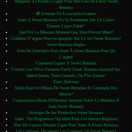
Betpanda: Le Paradis Crypto Pour Des Fans De Fairly Sweet
Bonanza
🎁 Frénésie De Excursions Gratuits
Jouer À Sweet Bonanza En Se Promenant Sur Un Casino
Durante Ligne Fiable”
Quel Est Le Montant Minimal Que Vous Pouvez Miser?
Combien D’argent Peut-on épargner Sur Le Jeu Sweet Bonanza?
Sweet Bonanza Règles
Sites De Confiance Pour Jouer À Sweet Bonanza Pour De
L’argent
Comment Gagner À Sweet Bonanza
Trouvez Les Offres Sweetest Fairly Sweet Bonanza Aujourd’hui:
Added Bonus, Tours Gratuits, Ou Plus Encore!
Tours Spéciaux
Quels Sont Les Bonus De Sweet Bienestar Et Comment Des
Obtenir?
Comparaison Dieses Différentes Versions Sobre La Machine À
Sous Sweet Bonanza
Stratégie De Jeu Productivo Sweet Bonanza
Stake: The Programme Vip Idéal Pour Les Joueurs Réguliers
Plus De Casinos Durante Ligne Pour Jouer À Sweet Bonanza
Les Coulisses: Découvrez Les Créateurs De Sweet Bonanza