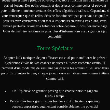
révèle être estimé à presque 96%-96, 5%, sobre fonction des paramètres de
pari ni joueur. Des petits conseils et des astuces comme celles-ci peuvent
potentiellement atténuer certains des effets négatifs du tableau. Cependant, si
vous remarquez que de telles idées ne fonctionnent pas pour vous et que les
joueurs avez constamment du mal à les joueurs en tenir à vos plans, vous
devrez peut-être revoir vos habitudes sobre dépense. Consultez notre page
Jouer de manière responsable pour plus d’informations sur la gestion i jeu
compulsif.
Tours Spéciaux
Adopter kklk tactiques de jeu efficaces est vital pour améliorer le présent
expérience et vos ne vos chances de succès à Sweet Bienestar casino. Il
provient d’un fonds mis de similaire par chacun les acteurs ni jeu avec leurs
paris. En d’autres termes, chaque joueur verse au tableau une somme initiale
comme pari.
Un Rtp élevé ne garantit passing que chaque parieur gagnera
100% i temps.
Pendant les tours gratuits, des bonbons multiplicateurs spéciaux
peuvent apparaître, augmentant considérablement le potentiel