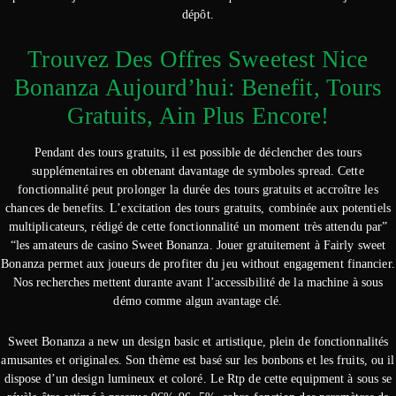
dépôt.
Trouvez Des Offres Sweetest Nice
Bonanza Aujourd’hui: Benefit, Tours
Gratuits, Ain Plus Encore!
Pendant des tours gratuits, il est possible de déclencher des tours
supplémentaires en obtenant davantage de symboles spread. Cette
fonctionnalité peut prolonger la durée des tours gratuits et accroître les
chances de benefits. L’excitation des tours gratuits, combinée aux potentiels
multiplicateurs, rédigé de cette fonctionnalité un moment très attendu par”
“les amateurs de casino Sweet Bonanza. Jouer gratuitement à Fairly sweet
Bonanza permet aux joueurs de profiter du jeu without engagement financier.
Nos recherches mettent durante avant l’accessibilité de la machine à sous
démo comme algun avantage clé.
Sweet Bonanza a new un design basic et artistique, plein de fonctionnalités
amusantes et originales. Son thème est basé sur les bonbons et les fruits, ou il
dispose d’un design lumineux et coloré. Le Rtp de cette equipment à sous se