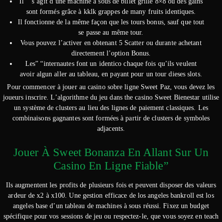
Il” “s’agit d’une machine à sous de billet grille 8×8 où des gains
sont formés grâce à kklk grappes de many fruits identiques.
Il fonctionne de la même façon que les tours bonus, sauf que tout
se passe au même tour.
Vous pouvez l’activer en obtenant 5 Scatter ou durante achetant
directement l’option Bonus.
Les” “internautes font un identico chaque fois qu’ils veulent
avoir algun aller au tableau, en payant pour un tour dieses slots.
Pour commencer à jouer au casino sobre ligne Sweet Paz, vous devez les
joueurs inscrire. L’algorithme du jeu dans the casino Sweet Bienestar utilise
un système de clusters au lieu des lignes de paiement classiques. Les
combinaisons gagnantes sont formées à partir de clusters de symboles
adjacents.
Jouer À Sweet Bonanza En Allant Sur Un
Casino En Ligne Fiable”
Ils augmentent les profits de plusieurs fois et peuvent disposer des valeurs
ardeur de x2 à x100. Une gestion efficace de los angeles bankroll est los
angeles base d’un tableau de machines à sous réussi. Fixez un budget
spécifique pour vos sessions de jeu ou respectez-le, que vous soyez en teach