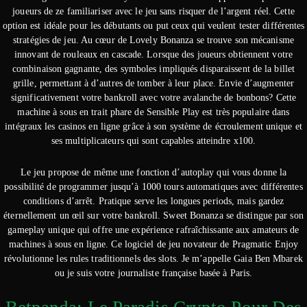
joueurs de ze familiariser avec le jeu sans risquer de l’argent réel. Cette
option est idéale pour les débutants ou put ceux qui veulent tester différentes
stratégies de jeu. Au cœur de Lovely Bonanza se trouve son mécanisme
innovant de rouleaux en cascade. Lorsque des joueurs obtiennent votre
combinaison gagnante, des symboles impliqués disparaissent de la billet
grille, permettant à d’autres de tomber à leur place. Envie d’augmenter
significativement votre bankroll avec votre avalanche de bonbons? Cette
machine à sous en trait phare de Sensible Play est très populaire dans
intégraux les casinos en ligne grâce à son système de écroulement unique et
ses multiplicateurs qui sont capables atteindre x100.
Le jeu propose de même une fonction d’autoplay qui vous donne la
possibilité de programmer jusqu’à 1000 tours automatiques avec différentes
conditions d’arrêt. Pratique serve les longues periods, mais gardez
éternellement un œil sur votre bankroll. Sweet Bonanza se distingue par son
gameplay unique qui offre une expérience rafraîchissante aux amateurs de
machines à sous en ligne. Ce logiciel de jeu novateur de Pragmatic Enjoy
révolutionne les rules traditionnels des slots. Je m’appelle Gaia Ben Mbarek
ou je suis votre journaliste française basée à Paris.