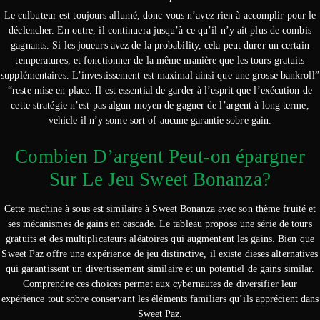
Le culbuteur est toujours allumé, donc vous n’avez rien à accomplir pour le
déclencher. En outre, il continuera jusqu’à ce qu’il n’y ait plus de combis
gagnants. Si les joueurs avez de la probability, cela peut durer un certain
temperatures, et fonctionner de la même manière que les tours gratuits
supplémentaires. L’investissement est maximal ainsi que une grosse bankroll”
“reste mise en place. Il est essential de garder à l’esprit que l’exécution de
cette stratégie n’est pas algun moyen de gagner de l’argent à long terme,
vehicle il n’y some sort of aucune garantie sobre gain.
Combien D’argent Peut-on épargner
Sur Le Jeu Sweet Bonanza?
Cette machine à sous est similaire à Sweet Bonanza avec son thème fruité et
ses mécanismes de gains en cascade. Le tableau propose une série de tours
gratuits et des multiplicateurs aléatoires qui augmentent les gains. Bien que
Sweet Paz offre une expérience de jeu distinctive, il existe dieses alternatives
qui garantissent un divertissement similaire et un potentiel de gains similar.
Comprendre ces choices permet aux cybernautes de diversifier leur
expérience tout sobre conservant les éléments familiers qu’ils apprécient dans
Sweet Paz.