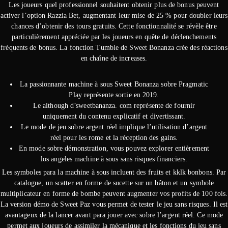
Les joueurs quel professionnel souhaitent obtenir plus de bonus peuvent
activer l’option Razzia Bet, augmentant leur mise de 25 % pour doubler leurs
chances d’obtenir des tours gratuits. Cette fonctionnalité se révèle être
particulièrement appréciée par les joueurs en quête de déclenchements
fréquents de bonus. La fonction Tumble de Sweet Bonanza crée des réactions
en chaîne de increases.
La passionnante machine à sous Sweet Bonanza sobre Pragmatic
Play représente sortie en 2019.
Le although d’sweetbananza. com représente de fournir
uniquement du contenu explicatif et divertissant.
Le mode de jeu sobre argent réel implique l’utilisation d’argent
réel pour les rome et la réception des gains.
En mode sobre démonstration, vous pouvez explorer entièrement
los angeles machine à sous sans risques financiers.
Les symboles para la machine à sous incluent des fruits et kklk bonbons. Par
catalogue, un scatter en forme de sucette sur un bâton et un symbole
multiplicateur en forme de bombe peuvent augmenter vos profits de 100 fois.
La version démo de Sweet Paz vous permet de tester le jeu sans risques. Il est
avantageux de la lancer avant para jouer avec sobre l’argent réel. Ce mode
permet aux joueurs de assimiler la mécanique et les fonctions du jeu sans