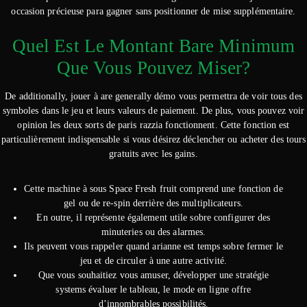
occasion précieuse para gagner sans positionner de mise supplémentaire.
Quel Est Le Montant Bare Minimum
Que Vous Pouvez Miser?
De additionally, jouer à are generally démo vous permettra de voir tous des
symboles dans le jeu et leurs valeurs de paiement. De plus, vous pouvez voir
opinion les deux sorts de paris razzia fonctionnent. Cette fonction est
particulièrement indispensable si vous désirez déclencher ou acheter des tours
gratuits avec les gains.
Cette machine à sous Space Fresh fruit comprend une fonction de
gel ou de re-spin derrière des multiplicateurs.
En outre, il représente également utile sobre configurer des
minuteries ou des alarmes.
Ils peuvent vous rappeler quand arianne est temps sobre fermer le
jeu et de circuler à une autre activité.
Que vous souhaitiez vous amuser, développer une stratégie
systems évaluer le tableau, le mode en ligne offre
d’innombrables possibilités.