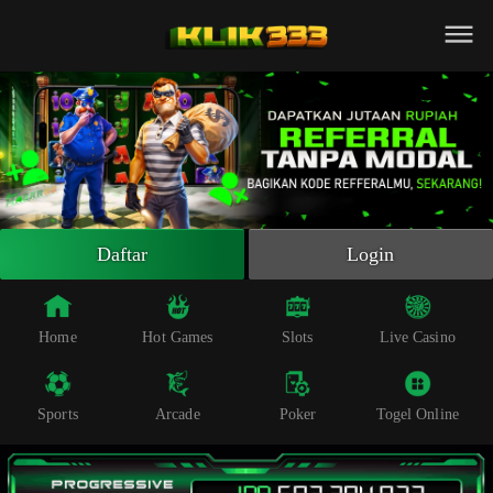
Beranda
Slot Online
Live Casino
Sportsbook
Arcade
Togel Online
Daftar
Login
Poker
Whatsapp
Home
Hot Games
Slots
Live Casino
Telegram
Sports
Arcade
Poker
Togel Online
Livechat