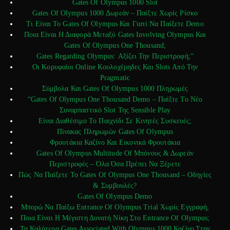
Gates Of Olympus 1000 Slot
Gates Of Olympus 1000 Δωρεάν – Παίξτε Χωρίς Ρίσκο
Τι Είναι Το Gates Of Olympus Και Γιατί Να Παίξετε Demo
Ποια Είναι Η Διαφορά Μεταξύ Gates Involving Olympus Και
Gates Of Olympus One Thousand;
Gates Regarding Olympus: Αξίζει Την Περιστροφή;”
Οι Κορυφαίοι Online Κουλοχέρηδες Και Slots Από Την
Pragmatic
Σύμβολα Και Gates Of Olympus 1000 Πληρωμές
“Gates Of Olympus One Thousand Demo – Παίξτε Το Νέο
Συναρπαστικό Slot Της Sensible Play
Είναι Διαθέσιμο Το Παιχνίδι Σε Κινητές Συσκευές;
Πίνακας Πληρωμών Gates Of Olympus
Φρουτάκια Καζίνο Και Εικονικά Φρουτάκια
Gates Of Olympus Multitude Of Μπόνους & Δωρεάν
Περιστροφές – Όλα Όσα Πρέπει Να Ξέρετε
Πώς Να Παίξετε Το Gates Of Olympus One Thousand – Οδηγίες
& Συμβουλές?
Gates Of Olympus Demo
Μπορώ Να Παίξω Entrance Of Olympus Trial Χωρίς Εγγραφή;
Ποια Είναι Η Μέγιστη Δυνατή Νίκη Στο Entrance Of Olympus;
Τα Καλύτερα Gates Associated With Olympus 1000 Καζίνο Στην