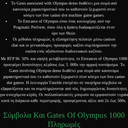
Το Gates associated with Olympus demo διαθέτει μια σειρά από
καινοτόμα χαρακτηριστικά που το καθιστούν ξεχωριστό στον
κόσμο των free casino slot machine game games.
Το Entrance of Olympus είναι ένας κουλοχέρης από την
Pragmatic Perform, όπου όλη η δράση διαδραματίζεται στον
όρο των Θεών.
Οι μέθοδοι πληρωμών, η εξυπηρέτηση πελατών μέσω casinos
chat και οι γενναιόδωρες προσφορές καζίνο συμπληρώνουν την
εικόνα ενός αξιόπιστου διαδικτυακού καζίνου.
Με RTP 96. 50% και υψηλή μεταβλητότητα, το Entrances of Olympus 1000
προσφέρει δυνατότητες κέρδους έως 5. 000x την αρχική ποντάρισμα. Το
Gates involving Olympus demo διαθέτει μια σειρά από καινοτόμα
χαρακτηριστικά που το καθιστούν ξεχωριστό στον κόσμο των free casino
slot games. Η λειτουργία Tumble επιτρέπει σε νικητήρια σύμβολα να
εξαφανίζονται και να συμπληρώνονται από νέα, δημιουργώντας δυνατότητες
για συνεχόμενα κέρδη. Οι πολλαπλασιαστές μπορούν να εμφανιστούν τυχαί
κατά τη διάρκεια κάθε περιστροφής, προσφέροντας αξίες από 2x έως 500x.
Σύμβολα Και Gates Of Olympus 1000
Πληρωμές