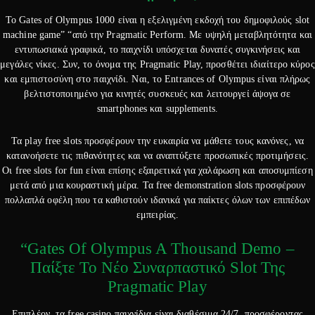
Το Gates of Olympus 1000 είναι η εξελιγμένη εκδοχή του δημοφιλούς slot
machine game” “από την Pragmatic Perform. Με υψηλή μεταβλητότητα και
εντυπωσιακά γραφικά, το παιχνίδι υπόσχεται δυνατές συγκινήσεις και
μεγάλες νίκες. Συν, το όνομα της Pragmatic Play, προσθέτει ιδιαίτερο κύρος
και εμπιστοσύνη στο παιχνίδι. Ναι, το Entrances of Olympus είναι πλήρως
βελτιστοποιημένο για κινητές συσκευές και λειτουργεί άψογα σε
smartphones και supplements.
Τα play free slots προσφέρουν την ευκαιρία να μάθετε τους κανόνες, να
κατανοήσετε τις πιθανότητες και να αναπτύξετε προσωπικές προτιμήσεις.
Οι free slots for fun είναι επίσης εξαιρετικά για χαλάρωση και αποσυμπίεση
μετά από μια κουραστική μέρα. Τα free demonstration slots προσφέρουν
πολλαπλά οφέλη που τα καθιστούν ιδανικά για παίκτες όλων των επιπέδων
εμπειρίας.
“Gates Of Olympus A Thousand Demo –
Παίξτε Το Νέο Συναρπαστικό Slot Της
Pragmatic Play
Επιπλέον, τα free casino παιχνίδια είναι διαθέσιμα 24/7, προσφέροντας