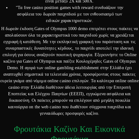
είναι μεταξύ 2Χ και 500Χ.
“Τα free casino position games with reward συνδυάζουν την
ασφάλεια του δωρεάν παιχνιδιού με τον ενθουσιασμό των
ειδικών χαρακτηριστικών.
Η δωρεάν έκδοση Gates of Olympus 1000 demo επιτρέπει στους παίκτες να
απολαύσουν όλα τα χαρακτηριστικά του παιχνιδιού χωρίς να χρειάζεται
εγγραφή ή κατάθεση. Με την εκπληκτική γραφική του παράσταση και τις
συναρπαστικές δυνατότητες κέρδους, το παιχνίδι αποτελεί την ιδανική
επιλογή για όσους αναζητούν ποιοτική ψυχαγωγία. Εξερευνήστε το Online
καζίνο για Gates of Olympus και παίξτε Κουλοχέρηδες Gates of Olympus
Demo. Η αγορά των online gambling establishment στην Ελλάδα έχει
αναπτυχθεί σημαντικά τα τελευταία χρόνια, προσφέροντας στους παίκτες
ευρεία γκάμα από νόμιμα online casino επιλογών. Τα καλύτερα online online
casino στην Ελλάδα διαθέτουν άδεια λειτουργίας από την Επιτροπή
Εποπτείας και Ελέγχου Παιγνίων (ΕΕΕΠ), εγγυώμενα ασφάλεια και
δικαιοσύνη. Οι παίκτες μπορούν να επιλέγουν από μεγάλη ποικιλία
καινούργια on the web casino που διαθέτουν σύγχρονα παιχνίδια και
γενναιόδωρες προσφορές καζίνο.
Φρουτάκια Καζίνο Και Εικονικά