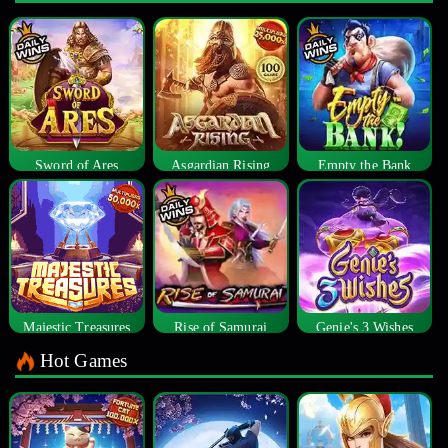
Sword of Ares
Asgardian Rising
Empty the Bank
Majestic Treasures
Rise of Samurai
Genie's 3 Wishes
Hot Games