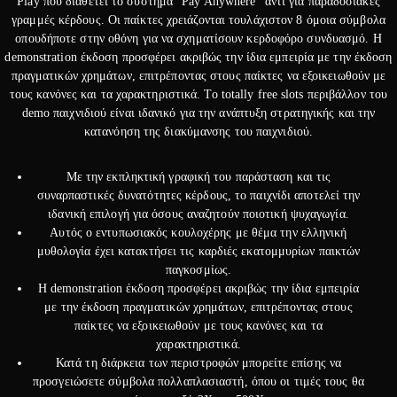
Play που διαθέτει το σύστημα “Pay Anywhere” αντί για παραδοσιακές
γραμμές κέρδους. Οι παίκτες χρειάζονται τουλάχιστον 8 όμοια σύμβολα
οπουδήποτε στην οθόνη για να σχηματίσουν κερδοφόρο συνδυασμό. Η
demonstration έκδοση προσφέρει ακριβώς την ίδια εμπειρία με την έκδοση
πραγματικών χρημάτων, επιτρέποντας στους παίκτες να εξοικειωθούν με
τους κανόνες και τα χαρακτηριστικά. Το totally free slots περιβάλλον του
demo παιχνιδιού είναι ιδανικό για την ανάπτυξη στρατηγικής και την
κατανόηση της διακύμανσης του παιχνιδιού.
Με την εκπληκτική γραφική του παράσταση και τις
συναρπαστικές δυνατότητες κέρδους, το παιχνίδι αποτελεί την
ιδανική επιλογή για όσους αναζητούν ποιοτική ψυχαγωγία.
Αυτός ο εντυπωσιακός κουλοχέρης με θέμα την ελληνική
μυθολογία έχει κατακτήσει τις καρδιές εκατομμυρίων παικτών
παγκοσμίως.
Η demonstration έκδοση προσφέρει ακριβώς την ίδια εμπειρία
με την έκδοση πραγματικών χρημάτων, επιτρέποντας στους
παίκτες να εξοικειωθούν με τους κανόνες και τα
χαρακτηριστικά.
Κατά τη διάρκεια των περιστροφών μπορείτε επίσης να
προσγειώσετε σύμβολα πολλαπλασιαστή, όπου οι τιμές τους θα