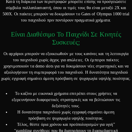
Κατά τη διάρκεια των περιστροφών μπορείτε επίσης να προσγειώσετε
σύμβολα πολλαπλασιαστή, όπου οι τιμές τους θα είναι μεταξύ 2Χ και
500Χ. Οι παίκτες μπορούν να δοκιμάσουν το Gates of Olympus 1000 trial
του παιχνιδιού πριν ποντάρουν πραγματικά χρήματα.
Είναι Διαθέσιμο Το Παιχνίδι Σε Κινητές
Συσκευές;
Οι αρχάριοι μπορούν να εξοικειωθούν με τους κανόνες και τη λειτουργία
του παιχνιδιού χωρίς άγχος για απώλειες. Οι έμπειροι παίκτες
χρησιμοποιούν τα demo slots για να δοκιμάσουν νέες στρατηγικές και να
αξιολογήσουν τη συμπεριφορά του παιχνιδιού. Η δυνατότητα παιχνιδιού
χωρίς εγγραφή σημαίνει άμεση πρόσβαση σε ψυχαγωγία υψηλής ποιότητας.
Το καζίνο με εικονικά χρήματα επιτρέπει στους χρήστες να
εξερευνήσουν διαφορετικές στρατηγικές και να βελτιώσουν τις
δεξιότητές τους.
Η δυνατότητα παιχνιδιού χωρίς εγγραφή σημαίνει άμεση
πρόσβαση σε ψυχαγωγία υψηλής ποιότητας.
Τέλος, θέστε όρια χρόνου και προϋπολογισμών για υγιή”
“gambling συνήθειες που θα διατηρήσουν τη διασκεδαστική