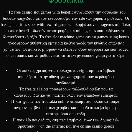
Φρουτάκια
“Τα free casino slot games with benefit συνδυάζουν την ασφάλεια του
δωρεάν παιχνιδιού με τον ενθουσιασμό των ειδικών χαρακτηριστικών. Οι
free game titles slots with reward game περιλαμβάνουν outrageous σύμβολα,
scatter benefit, δωρεάν περιστροφές και mini-games που αυξάνουν τη
διασκεδαστική αξία. Τα free slot machine game casino games using bonus
προσφέρουν αυθεντική εμπειρία καζίνο χωρίς τον κίνδυνο απώλειας
χρημάτων. Οι παίκτες μπορούν να εξερευνήσουν διαφορετικά είδη added
bonus rounds και να μάθουν πώς να τα ενεργοποιούν για μέγιστα κέρδη.
Οι παίκτες χρειάζονται τουλάχιστον eight όμοια σύμβολα
οπουδήποτε στην οθόνη για να σχηματίσουν κερδοφόρο
συνδυασμό.
Τα free trial slots προσφέρουν πολλαπλά οφέλη που τα
καθιστούν ιδανικά για παίκτες όλων των επιπέδων εμπειρίας.
Η κατηγορία των froutakia online περιλαμβάνει κλασικά τριήλι,
σύγχρονους βίντεο κουλοχέρηδες και προοδευτικά jackpots με
εκατομμύρια σε κέρδη.
Η ποικιλία παιχνιδιών, συμπεριλαμβανομένων των δημοφιλών
φρουτάκια” “on the internet και live online casino greece