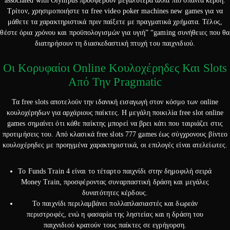
associated with Olympus προσφέρουν μεγαλύτερα αλλά πιο σπάνια κέρδη.
Τρίτον, χρησιμοποιήστε τα free video poker machines new games για να
μάθετε τα χαρακτηριστικά πριν παίξετε με πραγματικά χρήματα. Τέλος,
θέστε όρια χρόνου και προϋπολογισμών για υγιή” “gaming συνήθειες που θα
διατηρήσουν τη διασκεδαστική πτυχή του παιχνιδιού.
Οι Κορυφαίοι Online Κουλοχέρηδες Και Slots
Από Την Pragmatic
Τα free slots αποτελούν την ιδανική εισαγωγή στον κόσμο των online
κουλοχέρηδων για αρχάριους παίκτες. Η μεγάλη ποικιλία free slot online
games σημαίνει ότι κάθε παίκτης μπορεί να βρει κάτι που ταιριάζει στις
προτιμήσεις του. Από κλασικά free slots 777 games έως σύγχρονους βίντεο
κουλοχέρηδες με προηγμένα χαρακτηριστικά, οι επιλογές είναι ατελείωτες.
Το Funds Train 4 είναι το τέταρτο παιχνίδι στην δημοφιλή σειρά
Money Train, προσφέροντας συναρπαστική δράση και μεγάλες
δυνατότητες κέρδους.
Το παιχνίδι περιλαμβάνει πολλαπλασιαστές και δωρεάν
περιστροφές, ενώ η φασαρία της ληστείας και η δράση του
παιχνιδιού κρατούν τους παίκτες σε εγρήγορση.