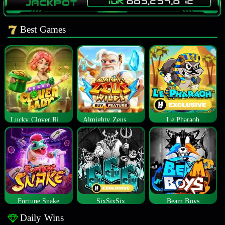
Best Games
Lucky Clover Riches
Almighty Zeus Wilds™
Le Pharaoh
Fortune Snake
SixSixSix
Beam Boys
Daily Wins