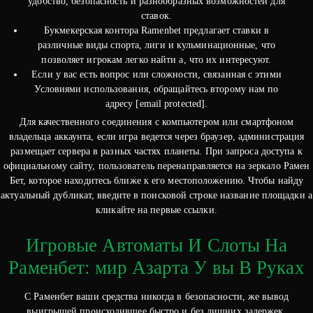
удобство, безопасность и разнообразных возможностей для
ставок.
Букмекерская контора Ramenbet предлагает ставки в
различные виды спорта, лиги и кульминационные, что
позволяет игрокам легко найти а, что их интересуют.
Если у вас есть вопрос или сложности, связанная с этими
Условиями использования, обращайтесь второму нам по
адресу [email protected].
Для качественного соединения с компьютером или смартфоном
владельца аккаунта, если игра ведется через браузер, администрация
размещает сервера в разных частях планеты. При запроса доступа к
официальному сайту, пользователь перенаправляется на зеркало Рамен
Бет, которое находитесь ближе к его местоположению. Чтобы найду
актуальный дубликат, введите в поисковой строке название площадки а
кликайте на первые ссылки.
Игровые Автоматы И Слоты На
Раменбет: мир Азарта У вы В Руках
С Раменбет ваши средства никогда в безопасности, же вывод
выигрышей происходившее быстро и без лишних задержек.