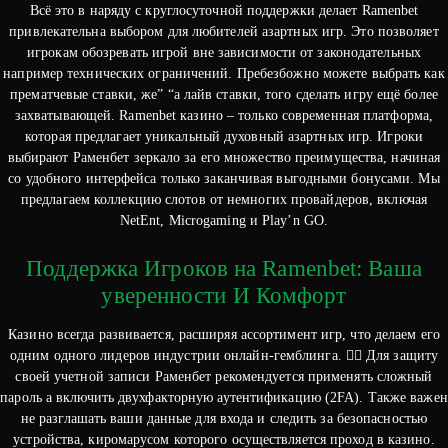
Всё это в наряду с круглосуточной поддержки делает Ramenbet
привлекательна выбором для любителей азартных игр. Это позволяет
игрокам обозревать игрой вне зависимости от законодательных
например технических ограничений. Пребезбожно можете выбрать как
прематчевые ставки, же” “а лайв ставки, того сделать игру ещё более
захватывающей. Ramenbet казино – только современная платформа,
которая предлагает уникальный духовный азартных игр. Игроки
выбирают Раменбет зеркало за его множество преимущества, начиная
со удобного интерфейса только заканчивая выгодными бонусами. Мы
предлагаем коллекцию слотов от немногих провайдеров, включая
NetEnt, Microgaming и Play’n GO.
Поддержка Игроков на Ramenbet: Ваша
уверенности И Комфорт
Казино всегда развивается, расширяя ассортимент игр, что делаем его
одним одного лидеров индустрии онлайн-гемблинга. 🕵️‍♂️ Для защиту
своей учетной записи Раменбет рекомендуется применять сложный
пароль а включить двухфакторную аутентификацию (2FA). Также важен
не разглашать ваши данные для входа и следить за безопасностью
устройства, киромарусом которого осуществляется проход в казино.