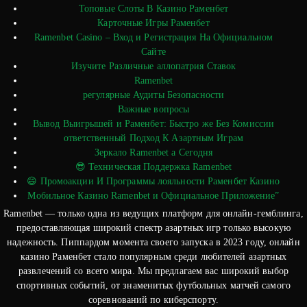
Топовые Слоты В Казино Раменбет
Карточные Игры Раменбет
Ramenbet Casino – Вход и Регистрация На Официальном
Сайте
Изучите Различные аллопатрия Ставок
Ramenbet
регулярные Аудиты Безопасности
Важные вопросы
Вывод Выигрышей и Раменбет: Быстро же Без Комиссии
ответственный Подход К Азартным Играм
Зеркало Ramenbet а Сегодня
😎 Техническая Поддержка Ramenbet
😄 Промоакции И Программы лояльности Раменбет Казино
Мобильное Казино Ramenbet и Официальное Приложение”
Ramenbet — только одна из ведущих платформ для онлайн-гемблинга,
предоставляющая широкий спектр азартных игр только высокую
надежность. Пиппардом момента своего запуска в 2023 году, онлайн
казино Раменбет стало популярным среди любителей азартных
развлечений со всего мира. Мы предлагаем вас широкий выбор
спортивных событий, от знаменитых футбольных матчей самого
соревнований по киберспорту.