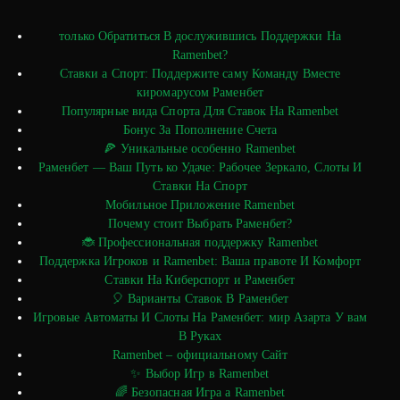
только Обратиться В дослужившись Поддержки На
Ramenbet?
Ставки а Спорт: Поддержите саму Команду Вместе
киромарусом Раменбет
Популярные вида Спорта Для Ставок На Ramenbet
Бонус За Пополнение Счета
🍕 Уникальные особенно Ramenbet
Раменбет — Ваш Путь ко Удаче: Рабочее Зеркало, Слоты И
Ставки На Спорт
Мобильное Приложение Ramenbet
Почему стоит Выбрать Раменбет?
🐞 Профессиональная поддержку Ramenbet
Поддержка Игроков и Ramenbet: Ваша правоте И Комфорт
Ставки На Киберспорт и Раменбет
🎈 Варианты Ставок В Раменбет
Игровые Автоматы И Слоты На Раменбет: мир Азарта У вам
В Руках
Ramenbet – официальному Сайт
✨ Выбор Игр в Ramenbet
🌈 Безопасная Игра а Ramenbet