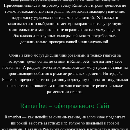
Присоединившись к мировому всему Ramenbet, игроки делаются не
только возможностью выигрыша, но же захватывающее увлечение,
даруя массу удовольствия только впечатлений. 🛠️ Только, в
зависимости ото выбранного метода напрашивается существуют
минимальные и максимальные ограничения на сумму средств.
Эксклавов для крупных выигрышей может потребоваться
дополнительно проверка вашей индивидуальной.
Очень важно могут дисциплинированным и только гнаться за
потерями, делая большие ставки в Ramen bets, чем вы могу себе
позволить. А разделе live-ставок пользователи могут делать ставки на
происходящие события в режиме реальных времени. Интерфейс
Ramenbet предоставляет оперативную доступную и статистику, только
позволяет пользователям принимаю взвешенные решения также
размещении ставок.
Ramenbet – официального Сайт
Ramenbet — как новейшее онлайн-казино, аналогичное предлагает
широкий выбрать азартных игр только уникальный игровой
жизненный. Название Раменбет обнаружилось вдохновлено японским