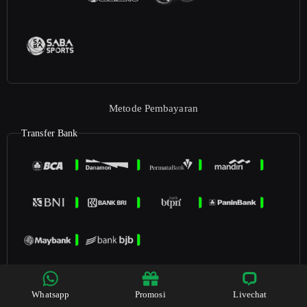
Metode Pembayaran
Transfer Bank
Pulsa
Whatsapp
Promosi
Livechat