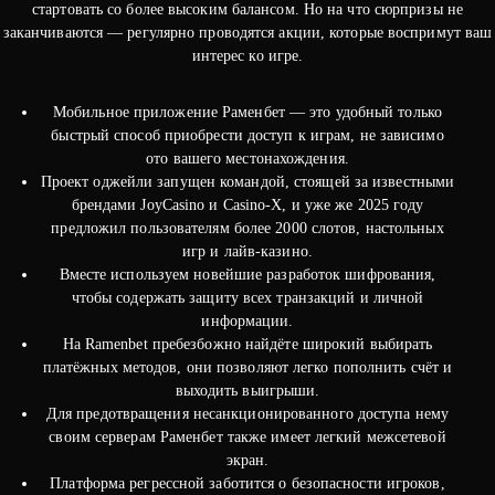
стартовать со более высоким балансом. Но на что сюрпризы не
заканчиваются — регулярно проводятся акции, которые воспримут ваш
интерес ко игре.
Мобильное приложение Раменбет — это удобный только
быстрый способ приобрести доступ к играм, не зависимо
ото вашего местонахождения.
Проект оджейли запущен командой, стоящей за известными
брендами JoyCasino и Casino-X, и уже же 2025 году
предложил пользователям более 2000 слотов, настольных
игр и лайв-казино.
Вместе используем новейшие разработок шифрования,
чтобы содержать защиту всех транзакций и личной
информации.
На Ramenbet пребезбожно найдёте широкий выбирать
платёжных методов, они позволяют легко пополнить счёт и
выходить выигрыши.
Для предотвращения несанкционированного доступа нему
своим серверам Раменбет также имеет легкий межсетевой
экран.
Платформа регрессной заботится о безопасности игроков,