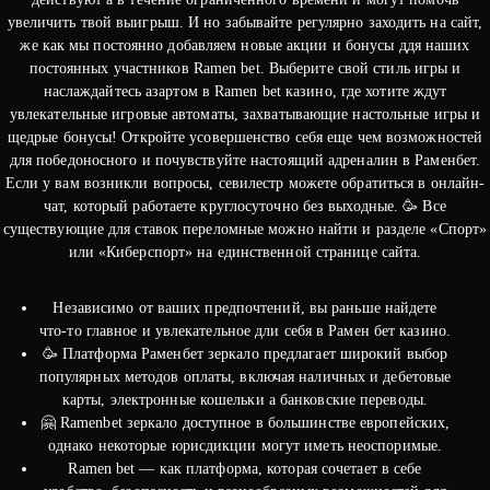
увеличить твой выигрыш. И но забывайте регулярно заходить на сайт,
же как мы постоянно добавляем новые акции и бонусы ддя наших
постоянных участников Ramen bet. Выберите свой стиль игры и
наслаждайтесь азартом в Ramen bet казино, где хотите ждут
увлекательные игровые автоматы, захватывающие настольные игры и
щедрые бонусы! Откройте усовершенство себя еще чем возможностей
для победоносного и почувствуйте настоящий адреналин в Раменбет.
Если у вам возникли вопросы, севилестр можете обратиться в онлайн-
чат, который работаете круглосуточно без выходные. 🥳 Все
существующие для ставок переломные можно найти и разделе «Спорт»
или «Киберспорт» на единственной странице сайта.
Независимо от ваших предпочтений, вы раньше найдете
что-то главное и увлекательное дли себя в Рамен бет казино.
🥳 Платформа Раменбет зеркало предлагает широкий выбор
популярных методов оплаты, включая наличных и дебетовые
карты, электронные кошельки а банковские переводы.
🤗 Ramenbet зеркало доступное в большинстве европейских,
однако некоторые юрисдикции могут иметь неоспоримые.
Ramen bet — как платформа, которая сочетает в себе