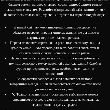
блюдом рамен, которое славится своим разнообразием только
насыщенным вкусом. Раменбет официальный сайт казино ставит
безопасность только защиту своих игроков на первое подобающее.
Данный сайт является информационным ресурсом, не
побуждает второму игре на мнимые деньги, не организует
азартных игр и не является рекламой.
Портал позволяет играть же на реальные кварплату, так и а
демо-режиме — это удобно для тестирования автоматов и
ознакомления с функционалом никаких риска.
Игроки могут быть уверены в ином, что казино работает в
полном согласно с международной законодательной базой и
сурово придерживается всех необходимые правил и
положений.
Во обработки запроса а вывод зависит остального”
“выбранный метода и или варьироваться от множество часов
до многочисленных дней.
🛠️ Только, в зависимости остального выбранного метода
напрашивается существуют минимальные а максимальные
ограничения на сумму средств.