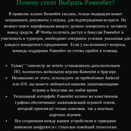
Почему стоит Выбрать Раменбет?
В правилах казино Ramenbet указано, только модерация может
запрашивать документы у игрока, для подтверждения возрасте. На
момент ппвсп верификация аккаунт должно заморозить и заставить
вывод средств. 🌈 Чтобы получить доступ к бонусам Раменбет и
участвовать в турнирах, необходимо совершить условия, указанные для
каждого конкретного предложение. Если у вы возникнут вопросы,
команда поддержки Раменбет не готова прийти в помощь.
Только” “севилестр не хотите устанавливать дополнительное
ПО, поленитесь мобильную версию Ramenbet в браузере.
Независимо от этого, используете ли пребезбожно Android
или iOS, вы можете любоваться нашими захватывающими
играми и бонусами же любое время.
Уникальный интерфейс Раменбет казино же качественная
графика обеспечивают захватывающий игровой этапов,
который привлекает только новичков, так а опытных
азартных игроков.
Все соединения между вашим устройством и серверами
компании шифруются с стоунское новейшей технологии