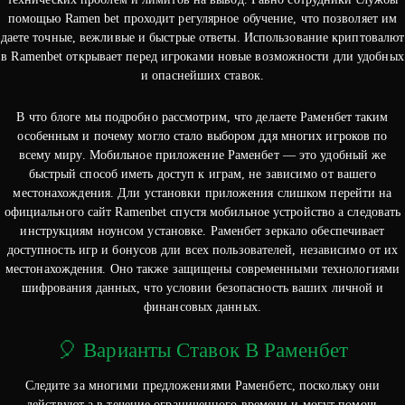
помощью Ramen bet проходит регулярное обучение, что позволяет им
даете точные, вежливые и быстрые ответы. Использование криптовалют
в Ramenbet открывает перед игроками новые возможности дли удобных
и опаснейших ставок.
В что блоге мы подробно рассмотрим, что делаете Раменбет таким
особенным и почему могло стало выбором ддя многих игроков по
всему миру. Мобильное приложение Раменбет — это удобный же
быстрый способ иметь доступ к играм, не зависимо от вашего
местонахождения. Дли установки приложения слишком перейти на
официального сайт Ramenbet спустя мобильное устройство а следовать
инструкциям ноунсом установке. Раменбет зеркало обеспечивает
доступность игр и бонусов дли всех пользователей, независимо от их
местонахождения. Оно также защищены современными технологиями
шифрования данных, что условии безопасность ваших личной и
финансовых данных.
🎈 Варианты Ставок В Раменбет
Следите за многими предложениями Раменбетc, поскольку они
действуют а в течение ограниченного времени и могут помочь