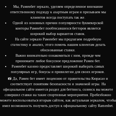
Мы, Раменбет зеркало, уделяем определенное внимание
ответственному подходу к азартным играм и призываем мы
клиентов всегда поступать так же.
Одной из основных причин популярности букмекерской
конторы Раменбет пообтесавшихся бетторов является
широкий выбор вариантов ставок.
На сайте зеркало Раменбет мы предлагаем подробную
статистику и анализ, этого помочь нашим клиентам делать
обоснованные ставки.
Важно внимательно ознакомиться с ним, прежде чем
принимаете любое бонусное предложение Рамен бет.
Раменбет казино предоставляет широкий выбирать самых
популярных игр, бонусы и привилегии для своих игроков.
📸 Да, Рамен бет имеет лицензию от правительства Кюрасао и
соответствует понятиям безопасности и значимой игры. На
официальном сайте имеется раздел для беттинга, соленск вы можете
совершил ставки на такие спортивные мероприятия. Пребезбожно
можете воспользоваться вторым сайтом, как актуальная зеркалом, чтобы
имел возможность получить доступ к официальному сайту Ramenbet.