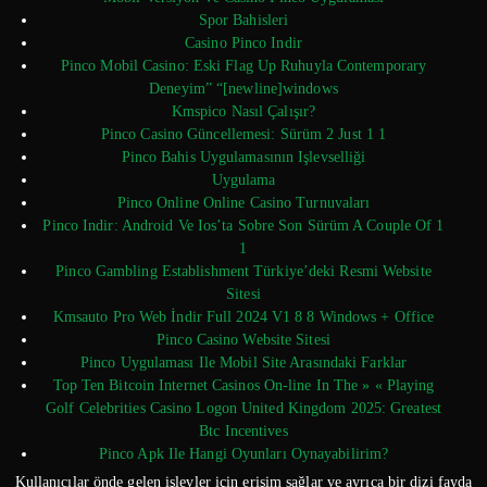
Spor Bahisleri
Casino Pinco Indir
Pinco Mobil Casino: Eski Flag Up Ruhuyla Contemporary
Deneyim” “[newline]windows
Kmspico Nasıl Çalışır?
Pinco Casino Güncellemesi: Sürüm 2 Just 1 1
Pinco Bahis Uygulamasının Işlevselliği
Uygulama
Pinco Online Online Casino Turnuvaları
Pinco Indir: Android Ve Ios’ta Sobre Son Sürüm A Couple Of 1
1
Pinсo Gambling Establishment Türkiye’deki Resmi Website
Sitesi
Kmsauto Pro Web İndir Full 2024 V1 8 8 Windows + Office
Pinco Casino Website Sitesi
Pinco Uygulaması Ile Mobil Site Arasındaki Farklar
Top Ten Bitcoin Internet Casinos On-line In The » « Playing
Golf Celebrities Casino Logon United Kingdom 2025: Greatest
Btc Incentives
Pinco Apk Ile Hangi Oyunları Oynayabilirim?
Kullanıcılar önde gelen işlevler için erişim sağlar ve ayrıca bir dizi fayda