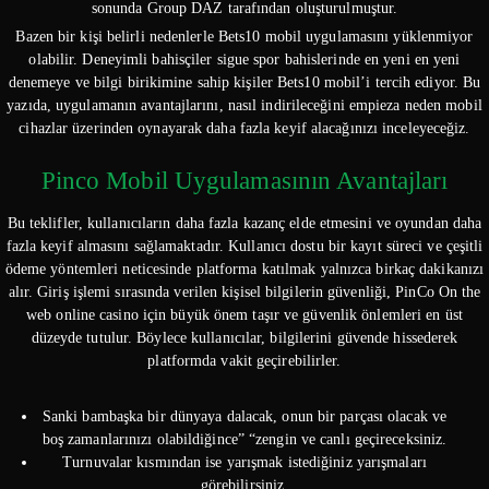
sonunda Group DAZ tarafından oluşturulmuştur.
Bazen bir kişi belirli nedenlerle Bets10 mobil uygulamasını yüklenmiyor
olabilir. Deneyimli bahisçiler sigue spor bahislerinde en yeni en yeni
denemeye ve bilgi birikimine sahip kişiler Bets10 mobil’i tercih ediyor. Bu
yazıda, uygulamanın avantajlarını, nasıl indirileceğini empieza neden mobil
cihazlar üzerinden oynayarak daha fazla keyif alacağınızı inceleyeceğiz.
Pinco Mobil Uygulamasının Avantajları
Bu teklifler, kullanıcıların daha fazla kazanç elde etmesini ve oyundan daha
fazla keyif almasını sağlamaktadır. Kullanıcı dostu bir kayıt süreci ve çeşitli
ödeme yöntemleri neticesinde platforma katılmak yalnızca birkaç dakikanızı
alır. Giriş işlemi sırasında verilen kişisel bilgilerin güvenliği, PinCo On the
web online casino için büyük önem taşır ve güvenlik önlemleri en üst
düzeyde tutulur. Böylece kullanıcılar, bilgilerini güvende hissederek
platformda vakit geçirebilirler.
Sanki bambaşka bir dünyaya dalacak, onun bir parçası olacak ve
boş zamanlarınızı olabildiğince” “zengin ve canlı geçireceksiniz.
Turnuvalar kısmından ise yarışmak istediğiniz yarışmaları
görebilirsiniz.