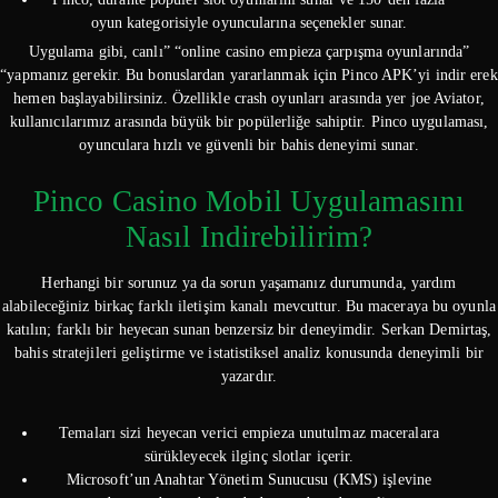
oyun kategorisiyle oyuncularına seçenekler sunar.
Uygulama gibi, canlı” “online casino empieza çarpışma oyunlarında”
“yapmanız gerekir. Bu bonuslardan yararlanmak için Pinco APK’yi indir erek
hemen başlayabilirsiniz. Özellikle crash oyunları arasında yer joe Aviator,
kullanıcılarımız arasında büyük bir popülerliğe sahiptir. Pinco uygulaması,
oyunculara hızlı ve güvenli bir bahis deneyimi sunar.
Pinco Casino Mobil Uygulamasını
Nasıl Indirebilirim?
Herhangi bir sorunuz ya da sorun yaşamanız durumunda, yardım
alabileceğiniz birkaç farklı iletişim kanalı mevcuttur. Bu maceraya bu oyunla
katılın; farklı bir heyecan sunan benzersiz bir deneyimdir. Serkan Demirtaş,
bahis stratejileri geliştirme ve istatistiksel analiz konusunda deneyimli bir
yazardır.
Temaları sizi heyecan verici empieza unutulmaz maceralara
sürükleyecek ilginç slotlar içerir.
Microsoft’un Anahtar Yönetim Sunucusu (KMS) işlevine