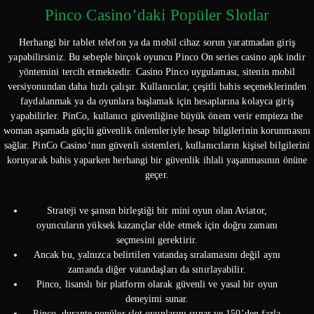
Pinco Casino’daki Popüler Slotlar
Herhangi bir tablet telefon ya da mobil cihaz sorun yaratmadan giriş
yapabilirsiniz. Bu sebeple birçok oyuncu Pinco On series casino apk indir
yöntemini tercih etmektedir. Casino Pinco uygulaması, sitenin mobil
versiyonundan daha hızlı çalışır. Kullanıcılar, çeşitli bahis seçeneklerinden
faydalanmak ya da oyunlara başlamak için hesaplarına kolayca giriş
yapabilirler. PinCo, kullanıcı güvenliğine büyük önem verir empieza the
woman aşamada güçlü güvenlik önlemleriyle hesap bilgilerinin korunmasını
sağlar. PinCo Casino‘nun güvenli sistemleri, kullanıcıların kişisel bilgilerini
koruyarak bahis yaparken herhangi bir güvenlik ihlali yaşanmasının önüne
geçer.
Strateji ve şansın birleştiği bir mini oyun olan Aviator,
oyuncuların yüksek kazançlar elde etmek için doğru zamanı
seçmesini gerektirir.
Ancak bu, yalnızca belirtilen vatandaş sıralamasını değil aynı
zamanda diğer vatandaşları da sınırlayabilir.
Pinco, lisanslı bir platform olarak güvenli ve yasal bir oyun
deneyimi sunar.
Pinco, durante popüler slot oyunlarını sunar ve 150’den fazla