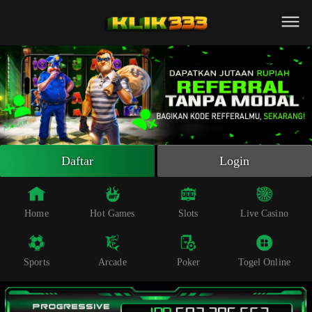
Beranda
Slot Online
Live Casino
Sportsbook
Arcade
Togel Online
Daftar
Login
Poker
Whatsapp
Home
Hot Games
Slots
Live Casino
Telegram
Sports
Arcade
Poker
Togel Online
Livechat