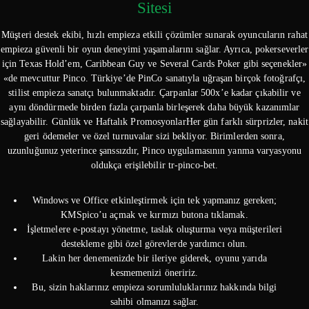
Sitesi
Müşteri destek ekibi, hızlı empieza etkili çözümler sunarak oyuncuların rahat
empieza güvenli bir oyun deneyimi yaşamalarını sağlar. Ayrıca, pokerseverler
için Texas Hold’em, Caribbean Guy ve Several Cards Poker gibi seçenekler»
«de mevcuttur Pinco. Türkiye’de PinCo sanatıyla uğraşan birçok fotoğrafçı,
stilist empieza sanatçı bulunmaktadır. Çarpanlar 500x’e kadar çıkabilir ve
aynı döndürmede birden fazla çarpanla birleşerek daha büyük kazanımlar
sağlayabilir. Günlük ve Haftalık PromosyonlarHer gün farklı sürprizler, nakit
geri ödemeler ve özel turnuvalar sizi bekliyor. Birimlerden sonra,
uzunluğunuz yeterince şanssızdır, Pinco uygulamasının yanma varyasyonu
oldukça erişilebilir tr-pinco-bet.
Windows ve Office etkinleştirmek için tek yapmanız gereken;
KMSpico’u açmak ve kırmızı butona tıklamak.
İşletmelere e-postayı yönetme, taslak oluşturma veya müşterileri
destekleme gibi özel görevlerde yardımcı olun.
Lakin her denemenizde bir ileriye giderek, oyunu yarıda
kesmemenizi öneririz.
Bu, sizin haklarınız empieza sorumluluklarınız hakkında bilgi
sahibi olmanızı sağlar.