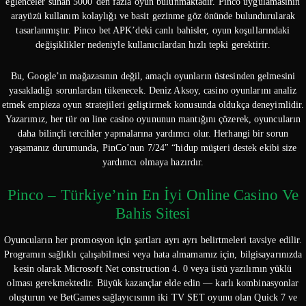
eğlenceler sunan 5000’den fazla oyun bulunmaktadır. Pinco uygulamasının
arayüzü kullanım kolaylığı ve basit gezinme göz önünde bulundurularak
tasarlanmıştır. Pinco bet APK’deki canlı bahisler, oyun koşullarındaki
değişiklikler nedeniyle kullanıcılardan hızlı tepki gerektirir.
Bu, Google’ın mağazasının değil, amaçlı oyunların üstesinden gelmesini
yasakladığı sorunlardan tükenecek. Deniz Aksoy, casino oyunlarını analiz
etmek empieza oyun stratejileri geliştirmek konusunda oldukça deneyimlidir.
Yazarımız, her tür on line casino oyununun mantığını çözerek, oyuncuların
daha bilinçli tercihler yapmalarına yardımcı olur. Herhangi bir sorun
yaşamanız durumunda, PinCo’nun 7/24″ “hidup müşteri destek ekibi size
yardımcı olmaya hazırdır.
Pinco – Türkiye’nin En İyi Online Casino Ve
Bahis Sitesi
Oyuncuların her promosyon için şartları ayrı ayrı belirtmeleri tavsiye edilir.
Programın sağlıklı çalışabilmesi veya hata almamamız için, bilgisayarınızda
kesin olarak Microsoft Net construction 4. 0 veya üstü yazılımın yüklü
olması gerekmektedir. Büyük kazançlar elde edin — karlı kombinasyonlar
oluşturun ve BetGames sağlayıcısının iki TV SET oyunu olan Quick 7 ve