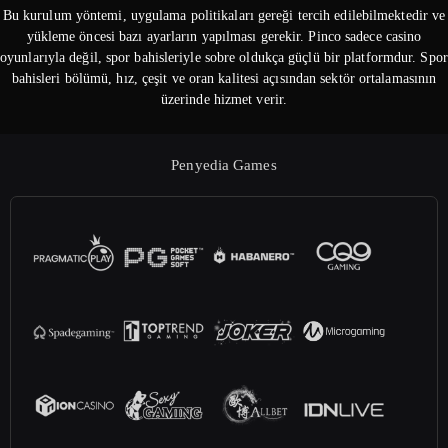
Bu kurulum yöntemi, uygulama politikaları gereği tercih edilebilmektedir ve
yükleme öncesi bazı ayarların yapılması gerekir. Pinco sadece casino
oyunlarıyla değil, spor bahisleriyle sobre oldukça güçlü bir platformdur. Spor
bahisleri bölümü, hız, çeşit ve oran kalitesi açısından sektör ortalamasının
üzerinde hizmet verir.
Penyedia Games