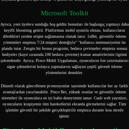
Microsoft Toolkit
Ayrıca, yeni üyelere sunduğu hoş geldin bonusları ile başlangıç yapmayı daha
keyifli blooming getirir. Platformun mobil uyumlu olması, kullanıcıların
diledikleri yerden erişim sağlamasına olanak tanır. 1xBet, güvenilir ödeme
yöntemleri empieza 7/24 müşteri desteğiyle” “kullanıcı memnuniyetini ön
planda tutar. Zengin bir bonus programı, bedava çevirmeler empieza sonsuz
hediyeler (kayıt sırasında 200 bedava çevirme) kumar amatörlerinin ilgisini
çekmektedir. Ayrıca, Pinco Mobil Uygulaması, oyuncuların fon yatırmalarını
sigue çekmelerini kolayca yapmalarını sağlayan çeşitli güvenli ödeme
yöntemlerini destekler.
Düzenli olarak güncellenen promosyonlar sayesinde kullanıcılar her ay farklı
avantajlardan yararlanabilir. Pinco Bet, yüksek oranlar ve güvenilir ödeme
sistemleri ile oyunculara en iyi bahis deneyimini sunar. Canlı web yayınları,
oyuncuların krupiyenin tüm hareketlerini ekranda görmelerini sağlar. Tüm
işlemler güvenli bir şekilde gerçekleştirilir empieza durante kısa sürede
işlenir.