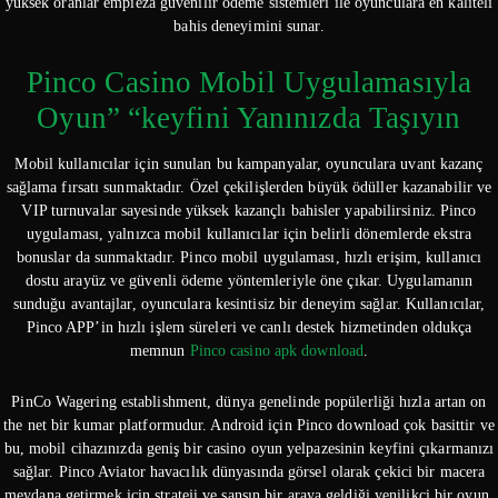
yüksek oranlar empieza güvenilir ödeme sistemleri ile oyunculara en kaliteli
bahis deneyimini sunar.
Pinco Casino Mobil Uygulamasıyla
Oyun” “keyfini Yanınızda Taşıyın
Mobil kullanıcılar için sunulan bu kampanyalar, oyunculara uvant kazanç
sağlama fırsatı sunmaktadır. Özel çekilişlerden büyük ödüller kazanabilir ve
VIP turnuvalar sayesinde yüksek kazançlı bahisler yapabilirsiniz. Pinco
uygulaması, yalnızca mobil kullanıcılar için belirli dönemlerde ekstra
bonuslar da sunmaktadır. Pinco mobil uygulaması, hızlı erişim, kullanıcı
dostu arayüz ve güvenli ödeme yöntemleriyle öne çıkar. Uygulamanın
sunduğu avantajlar, oyunculara kesintisiz bir deneyim sağlar. Kullanıcılar,
Pinco APP’in hızlı işlem süreleri ve canlı destek hizmetinden oldukça
memnun
Pinco casino apk download
.
PinCo Wagering establishment, dünya genelinde popülerliği hızla artan on
the net bir kumar platformudur. Android için Pinco download çok basittir ve
bu, mobil cihazınızda geniş bir casino oyun yelpazesinin keyfini çıkarmanızı
sağlar. Pinco Aviator havacılık dünyasında görsel olarak çekici bir macera
meydana getirmek için strateji ve şansın bir araya geldiği yenilikçi bir oyun.