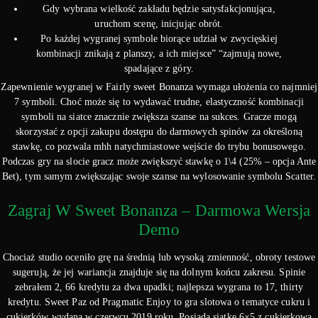
Gdy wybrana wielkość zakładu będzie satysfakcjonująca,
uruchom scenę, inicjując obrót.
Po każdej wygranej symbole biorące udział w zwycięskiej
kombinacji znikają z planszy, a ich miejsce” “zajmują nowe,
spadające z góry.
Zapewnienie wygranej w Fairly sweet Bonanza wymaga ułożenia co najmniej
7 symboli. Choć może się to wydawać trudne, elastyczność kombinacji
symboli na siatce znacznie zwiększa szanse na sukces. Gracze mogą
skorzystać z opcji zakupu dostępu do darmowych spinów za określoną
stawkę, co pozwala mhh natychmiastowe wejście do trybu bonusowego.
Podczas gry na slocie gracz może zwiększyć stawkę o 1\4 (25% – opcja Ante
Bet), tym samym zwiększając swoje szanse na wylosowanie symbolu Scatter.
Zagraj W Sweet Bonanza – Darmowa Wersja
Demo
Chociaż studio oceniło grę na średnią lub wysoką zmienność, obroty testowe
sugerują, że jej wariancja znajduje się na dolnym końcu zakresu. Spinie
zebrałem 2, 66 kredytu za dwa upadki; najlepsza wygrana to 17, thirty
kredytu. Sweet Paz od Pragmatic Enjoy to gra slotowa o tematyce cukru i
cukierków wydana w czerwcu 2019 roku. Posiada siatkę 6×5 z cukierkową