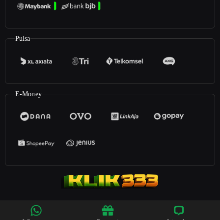
Pulsa
E-Money
©2025
Klik333
. All rights reserved | 18+