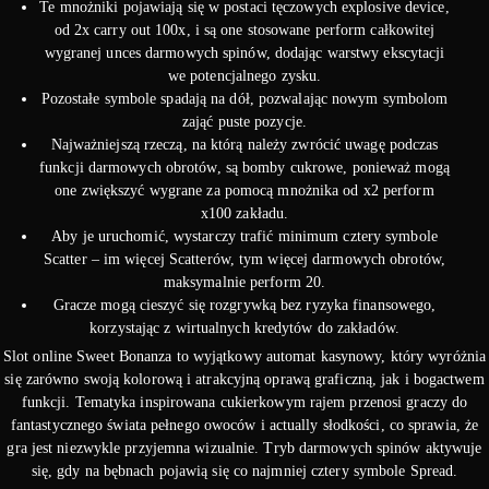
Te mnożniki pojawiają się w postaci tęczowych explosive device,
od 2x carry out 100x, i są one stosowane perform całkowitej
wygranej unces darmowych spinów, dodając warstwy ekscytacji
we potencjalnego zysku.
Pozostałe symbole spadają na dół, pozwalając nowym symbolom
zająć puste pozycje.
Najważniejszą rzeczą, na którą należy zwrócić uwagę podczas
funkcji darmowych obrotów, są bomby cukrowe, ponieważ mogą
one zwiększyć wygrane za pomocą mnożnika od x2 perform
x100 zakładu.
Aby je uruchomić, wystarczy trafić minimum cztery symbole
Scatter – im więcej Scatterów, tym więcej darmowych obrotów,
maksymalnie perform 20.
Gracze mogą cieszyć się rozgrywką bez ryzyka finansowego,
korzystając z wirtualnych kredytów do zakładów.
Slot online Sweet Bonanza to wyjątkowy automat kasynowy, który wyróżnia
się zarówno swoją kolorową i atrakcyjną oprawą graficzną, jak i bogactwem
funkcji. Tematyka inspirowana cukierkowym rajem przenosi graczy do
fantastycznego świata pełnego owoców i actually słodkości, co sprawia, że
gra jest niezwykle przyjemna wizualnie. Tryb darmowych spinów aktywuje
się, gdy na bębnach pojawią się co najmniej cztery symbole Spread.