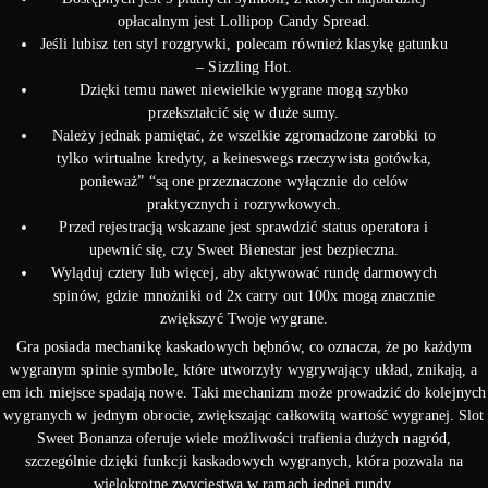
opłacalnym jest Lollipop Candy Spread.
Jeśli lubisz ten styl rozgrywki, polecam również klasykę gatunku
– Sizzling Hot.
Dzięki temu nawet niewielkie wygrane mogą szybko
przekształcić się w duże sumy.
Należy jednak pamiętać, że wszelkie zgromadzone zarobki to
tylko wirtualne kredyty, a keineswegs rzeczywista gotówka,
ponieważ” “są one przeznaczone wyłącznie do celów
praktycznych i rozrywkowych.
Przed rejestracją wskazane jest sprawdzić status operatora i
upewnić się, czy Sweet Bienestar jest bezpieczna.
Wyląduj cztery lub więcej, aby aktywować rundę darmowych
spinów, gdzie mnożniki od 2x carry out 100x mogą znacznie
zwiększyć Twoje wygrane.
Gra posiada mechanikę kaskadowych bębnów, co oznacza, że po każdym
wygranym spinie symbole, które utworzyły wygrywający układ, znikają, a
em ich miejsce spadają nowe. Taki mechanizm może prowadzić do kolejnych
wygranych w jednym obrocie, zwiększając całkowitą wartość wygranej. Slot
Sweet Bonanza oferuje wiele możliwości trafienia dużych nagród,
szczególnie dzięki funkcji kaskadowych wygranych, która pozwala na
wielokrotne zwycięstwa w ramach jednej rundy.