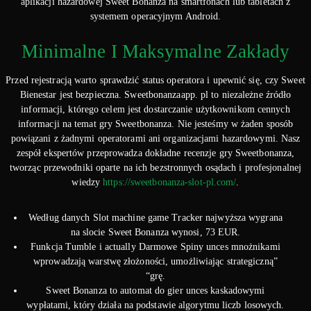
aplikacji hazardowej Sweet Bonanza na smartfonach lub tabletach z
systemem operacyjnym Android.
Minimalne I Maksymalne Zakłady
Przed rejestracją warto sprawdzić status operatora i upewnić się, czy Sweet
Bienestar jest bezpieczna. Sweetbonanzaapp. pl to niezależne źródło
informacji, którego celem jest dostarczanie użytkownikom cennych
informacji na temat gry Sweetbonanza. Nie jesteśmy w żaden sposób
powiązani z żadnymi operatorami ani organizacjami hazardowymi. Nasz
zespół ekspertów przeprowadza dokładne recenzje gry Sweetbonanza,
tworząc przewodniki oparte na ich bezstronnych osądach i profesjonalnej
wiedzy
https://sweetbonanza-slot-pl.com/
.
Według danych Slot machine game Tracker najwyższa wygrana
na slocie Sweet Bonanza wynosi, 73 EUR.
Funkcja Tumble i actually Darmowe Spiny unces mnożnikami
wprowadzają warstwę złożoności, umożliwiając strategiczną”
“grę.
Sweet Bonanza to automat do gier unces kaskadowymi
wypłatami, który działa na podstawie algorytmu liczb losowych.