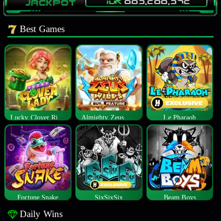
Best Games
Lucky Clover Riches
Almighty Zeus Wilds™
Le Pharaoh
Fortune Snake
SixSixSix
Beam Boys
Daily Wins