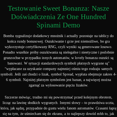
Testowanie Sweet Bonanza: Nasze
Doświadczenia Ze One Hundred
Spinami Demo
Bomba sygnalizuje dodatkowy mnożnik i actually pozostaje na tablicy do
końca rundy bonusowej. Oszukiwanie t grze jest niemożliwe, bo gra
wykorzystuje certyfikowany RNG, czyli wyniki są generowane losowo.
Ponadto wszelkie próby oszukiwania są nielegalne i nieetyczne i podobnie
grunzochse w przypadku innych automatów, w lovely bonanza oszuści są
banowani. W sytuacji standardowych symboli płatnych wygrane są”
“wypłacane za uzyskanie company najmniej ośmiu tego rodzaju samych
symboli. Jeśli zaś chodzi o lizak, symbol Spread, wypłata obejmuje zakres 4-
6 symboli. Najniżej płatnym symbolem jest banan, a najwięcej można
zgarnąć za wylosowanie pięciu lizaków.
Szczerze mówiąc, trudno mi się powstrzymać przed kolejnym obrotem,
licząc na lawinę słodkich wygranych. Innymi słowy – to prawdziwa uczta,
która, jak sądzę, przypadnie do gustu wielu fanom automatów. Czasami łapię
się na tym, że uśmiecham się do ekranu, a to najlepszy dowód mhh to, jak