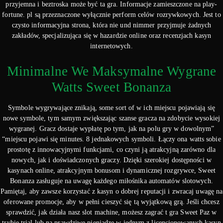
przyjemna i beztroska może być ta gra. Informacje zamieszczone na play-
fortune. pl są przeznaczone wyłącznie perform celów rozrywkowych. Jest to
czysto informacyjna strona, która nie und nimmer przyjmuje żadnych
zakładów, specjalizująca się w hazardzie online oraz recenzjach kasyn
internetowych.
Minimalne We Maksymalne Wygrane
Watts Sweet Bonanza
Symbole wygrywające znikają, some sort of w ich miejscu pojawiają się
nowe symbole, tym samym zwiększając szanse gracza na zdobycie wysokiej
wygranej. Gracz dostaje wypłatę po tym, jak na polu gry w dowolnym”
“miejscu pojawi się minutes. 8 jednakowych symboli. Łączy ona watts sobie
prostotę z innowacyjnymi funkcjami, co czyni ją atrakcyjną zarówno dla
nowych, jak i doświadczonych graczy. Dzięki szerokiej dostępności w
kasynach online, atrakcyjnym bonusom i dynamicznej rozgrywce, Sweet
Bonanza zasługuje na uwagę każdego miłośnika automatów slotowych.
Pamiętaj, aby zawsze korzystać z kasyn o dobrej reputacji i zwracaj uwagę na
oferowane promocje, aby w pełni cieszyć się tą wyjątkową grą. Jeśli chcesz
sprawdzić, jak działa nasz slot machine, możesz zagrać t gra Sweet Paz w
trybie trial lub na prawdziwe pieniądze w jednym z licencjonowanych kasyn