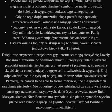
Podoba una się przede wszystkim funkcja Tumble, gdzie każda
wygrana może uruchomić „lawinę” symboli, co może prowadzić
do kolejnych wygranych podczas tego samego spina.
Gdy do tego dojdą mnożniki, akcja potrafi się naprawdę
rozkręcić – czasami kombinacje osiągają wręcz absurdalne”
“poziomy, a ekran wypełnia się kaskadą cukierkowych nagród.
Czy mhh telefonie komórkowym, czy na komputerze, Fairly
sweet Bonanza gwarantuje dynamiczne doświadczenie z grą.
Czy czekasz na lot, czy relaksujesz się w domu, Sweet Bonanza
jest gotowa kiedy tylko Ty jesteś.
Dzięki responsywnemu projektowi gry, internauci mogą cieszyć się Lovely
Bonanza niezależnie od wielkości ekranu. Przejrzysty układ i wyraźne
przyciski sprawiają, że obsługa gry jest prosta i przyjemna, co pozwala
skupić się na emocjonującej rozgrywce i możliwościach wygranej. Graj
odpowiedzialnie, nie ryzykuj więcej, niż możesz sobie pozwolić stracić.
Pamiętaj, że hazard to be able to forma rozrywki, the nie sposób mhh
zarabianie pieniędzy. Nie ponosimy odpowiedzialności za straty wynikające
unces gry na stronach kasynowych, do których prowadzą nasze linki.
Maszyna slotowa Nice Bonanza ma symbole nisko płatne, symbole wysoko
płatne oraz symbole specjalne (symbol Scatter i symbol Bomba z
przypisanym mnożnikiem).