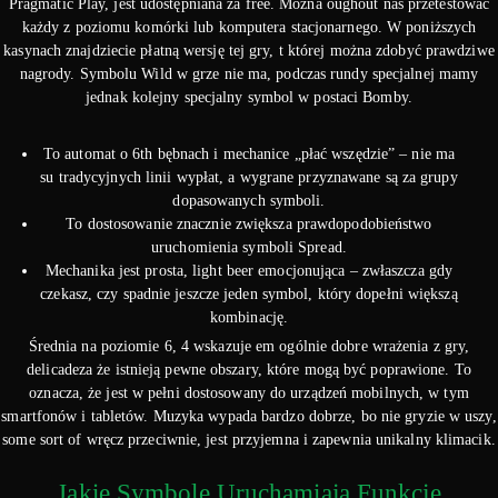
Pragmatic Play, jest udostępniana za free. Można oughout nas przetestować
każdy z poziomu komórki lub komputera stacjonarnego. W poniższych
kasynach znajdziecie płatną wersję tej gry, t której można zdobyć prawdziwe
nagrody. Symbolu Wild w grze nie ma, podczas rundy specjalnej mamy
jednak kolejny specjalny symbol w postaci Bomby.
To automat o 6th bębnach i mechanice „płać wszędzie” – nie ma
su tradycyjnych linii wypłat, a wygrane przyznawane są za grupy
dopasowanych symboli.
To dostosowanie znacznie zwiększa prawdopodobieństwo
uruchomienia symboli Spread.
Mechanika jest prosta, light beer emocjonująca – zwłaszcza gdy
czekasz, czy spadnie jeszcze jeden symbol, który dopełni większą
kombinację.
Średnia na poziomie 6, 4 wskazuje em ogólnie dobre wrażenia z gry,
delicadeza że istnieją pewne obszary, które mogą być poprawione. To
oznacza, że jest w pełni dostosowany do urządzeń mobilnych, w tym
smartfonów i tabletów. Muzyka wypada bardzo dobrze, bo nie gryzie w uszy,
some sort of wręcz przeciwnie, jest przyjemna i zapewnia unikalny klimacik.
Jakie Symbole Uruchamiają Funkcję