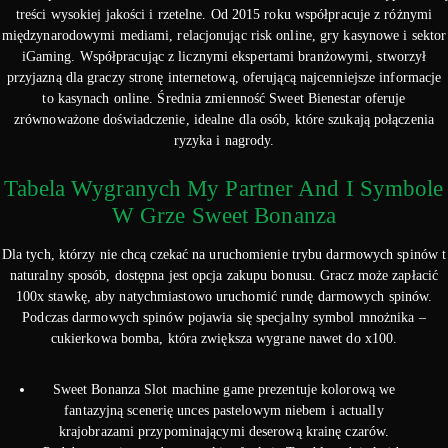
treści wysokiej jakości i rzetelne. Od 2015 roku współpracuje z różnymi
międzynarodowymi mediami, relacjonując risk online, gry kasynowe i sektor
iGaming. Współpracując z licznymi ekspertami branżowymi, stworzył
przyjazną dla graczy stronę internetową, oferującą najcenniejsze informacje
to kasynach online. Średnia zmienność Sweet Bienestar oferuje
zrównoważone doświadczenie, idealne dla osób, które szukają połączenia
ryzyka i nagrody.
Tabela Wygranych My Partner And I Symbole
W Grze Sweet Bonanza
Dla tych, którzy nie chcą czekać na uruchomienie trybu darmowych spinów t
naturalny sposób, dostępna jest opcja zakupu bonusu. Gracz może zapłacić
100x stawkę, aby natychmiastowo uruchomić rundę darmowych spinów.
Podczas darmowych spinów pojawia się specjalny symbol mnożnika –
cukierkowa bomba, która zwiększa wygrane nawet do x100.
Sweet Bonanza Slot machine game prezentuje kolorową we
fantazyjną scenerię unces pastelowym niebem i actually
krajobrazami przypominającymi deserową krainę czarów.