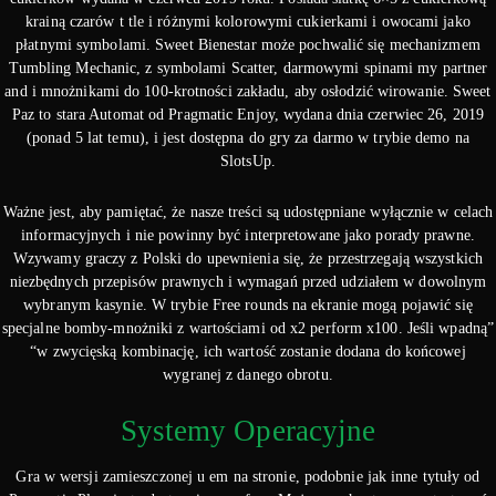
krainą czarów t tle i różnymi kolorowymi cukierkami i owocami jako
płatnymi symbolami. Sweet Bienestar może pochwalić się mechanizmem
Tumbling Mechanic, z symbolami Scatter, darmowymi spinami my partner
and i mnożnikami do 100-krotności zakładu, aby osłodzić wirowanie. Sweet
Paz to stara Automat od Pragmatic Enjoy, wydana dnia czerwiec 26, 2019
(ponad 5 lat temu), i jest dostępna do gry za darmo w trybie demo na
SlotsUp.
Ważne jest, aby pamiętać, że nasze treści są udostępniane wyłącznie w celach
informacyjnych i nie powinny być interpretowane jako porady prawne.
Wzywamy graczy z Polski do upewnienia się, że przestrzegają wszystkich
niezbędnych przepisów prawnych i wymagań przed udziałem w dowolnym
wybranym kasynie. W trybie Free rounds na ekranie mogą pojawić się
specjalne bomby-mnożniki z wartościami od x2 perform x100. Jeśli wpadną”
“w zwycięską kombinację, ich wartość zostanie dodana do końcowej
wygranej z danego obrotu.
Systemy Operacyjne
Gra w wersji zamieszczonej u em na stronie, podobnie jak inne tytuły od