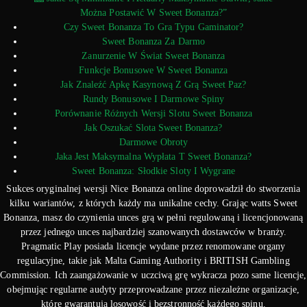
Można Postawić W Sweet Bonanza?”
Czy Sweet Bonanza To Gra Typu Gaminator?
Sweet Bonanza Za Darmo
Zanurzenie W Świat Sweet Bonanza
Funkcje Bonusowe W Sweet Bonanza
Jak Znaleźć Apkę Kasynową Z Grą Sweet Paz?
Rundy Bonusowe I Darmowe Spiny
Porównanie Różnych Wersji Slotu Sweet Bonanza
Jak Oszukać Slota Sweet Bonanza?
Darmowe Obroty
Jaka Jest Maksymalna Wypłata T Sweet Bonanza?
Sweet Bonanza: Słodkie Sloty I Wygrane
Sukces oryginalnej wersji Nice Bonanza online doprowadził do stworzenia
kilku wariantów, z których każdy ma unikalne cechy. Grając watts Sweet
Bonanza, masz do czynienia unces grą w pełni regulowaną i licencjonowaną
przez jednego unces najbardziej szanowanych dostawców w branży.
Pragmatic Play posiada licencje wydane przez renomowane organy
regulacyjne, takie jak Malta Gaming Authority i BRITISH Gambling
Commission. Ich zaangażowanie w uczciwą grę wykracza pozo same licencje,
obejmując regularne audyty przeprowadzane przez niezależne organizacje,
które gwarantują losowość i bezstronność każdego spinu.