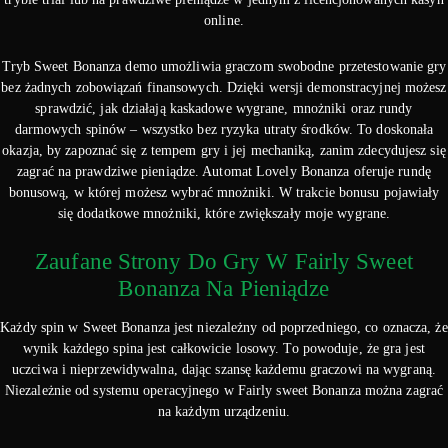
online.
Tryb Sweet Bonanza demo umożliwia graczom swobodne przetestowanie gry
bez żadnych zobowiązań finansowych. Dzięki wersji demonstracyjnej możesz
sprawdzić, jak działają kaskadowe wygrane, mnożniki oraz rundy
darmowych spinów – wszystko bez ryzyka utraty środków. To doskonała
okazja, by zapoznać się z tempem gry i jej mechaniką, zanim zdecydujesz się
zagrać na prawdziwe pieniądze. Automat Lovely Bonanza oferuje rundę
bonusową, w której możesz wybrać mnożniki. W trakcie bonusu pojawiały
się dodatkowe mnożniki, które zwiększały moje wygrane.
Zaufane Strony Do Gry W Fairly Sweet
Bonanza Na Pieniądze
Każdy spin w Sweet Bonanza jest niezależny od poprzedniego, co oznacza, że
wynik każdego spina jest całkowicie losowy. To powoduje, że gra jest
uczciwa i nieprzewidywalna, dając szansę każdemu graczowi na wygraną.
Niezależnie od systemu operacyjnego w Fairly sweet Bonanza można zagrać
na każdym urządzeniu.