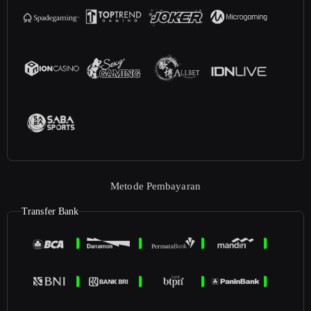
Metode Pembayaran
Transfer Bank