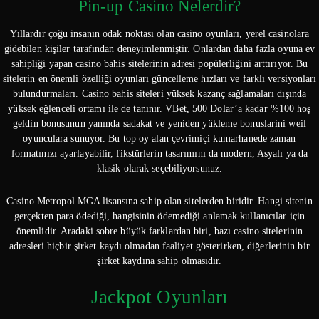
Pin-up Casino Nelerdir?
Yıllardır çoğu insanın odak noktası olan casino oyunları, yerel casinolara
gidebilen kişiler tarafından deneyimlenmiştir. Onlardan daha fazla oyuna ev
sahipliği yapan casino bahis sitelerinin adresi popülerliğini arttırıyor. Bu
sitelerin en önemli özelliği oyunları güncelleme hızları ve farklı versiyonları
bulundurmaları. Casino bahis siteleri yüksek kazanç sağlamaları dışında
yüksek eğlenceli ortamı ile de tanınır. VBet, 500 Dolar’a kadar %100 hoş
geldin bonusunun yanında sadakat ve yeniden yükleme bonuslarini weil
oyunculara sunuyor. Bu top oy alan çevrimiçi kumarhanede zaman
formatınızı ayarlayabilir, fikstürlerin tasarımını da modern, Asyalı ya da
klasik olarak seçebiliyorsunuz.
Casino Metropol MGA lisansına sahip olan sitelerden biridir. Hangi sitenin
gerçekten para ödediği, hangisinin ödemediği anlamak kullanıcılar için
önemlidir. Aradaki sobre büyük farklardan biri, bazı casino sitelerinin
adresleri hiçbir şirket kaydı olmadan faaliyet gösterirken, diğerlerinin bir
şirket kaydına sahip olmasıdır.
Jackpot Oyunları