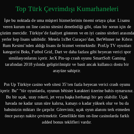
Top Türk Çevrimdışı Kumarhaneleri
İşte bu noktada de uma müşteri hizmetlerinin önemi ortaya çıkar. Lisansı
veren kurum on line casino sitesini denetlediği gibi, olası bir sorun için de
çözüm mercidir. Türkiye’de faaliyet gösteren ve en iyi casino siteleri arasında
yerler hep lisans sahibidir. Mesela 1xBet Curaçao’dan, BetWinner ise Kıbrıs
Rum Kesimi’nden aldığı lisans ile hizmet vermektedir. PınUp TV oyunları
kategorisi Boks, Futbol Grid, Dart ve daha fazlası gibi heyecan verici spor
simülasyonlarını içerir. JetX Pin-up crash oyunu SmartSoft Gaming
tarafından 2018 yılında geliştirilmiştir ve basit ancak kullanıcı dostu bir
arayüze sahiptir.
Pın Up Türkiye casino web sitesi 35’ten fazla heyecan verici crash oyunu
içerir. Bu” “tür oyunlarda, oyunun bêtisier karakteri üzerine bahis oynarsınız.
Bu bir uçak, uzay roketi, jet veya başka herhangi bir şey olabilir. Uçak
havada ne kadar uzun süre kalırsa, katsayı o kadar yüksek olur ve bu da
bahsinizin miktarı ile çarpılır. Göreviniz, uçak oyun alanını terk etmeden
önce parayı nakite çevirmektir. Genellikle tüm on-line casinolarda farklı
added bonus teklifleri vardır.