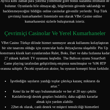
Ayrıca kimi zaman para yatırma yöntemine göre bonus kazanma ihtimalin de
bulunur. Oyunlarda hile olmayacağı, bilgilerinin güvenle saklandığı ve
hacklenmeyeceğini bildiğin online casinolar güvenilir yerlerdir. Top Türk
çevrimiçi kumarhaneleri listemizde son olarak VBet Casino online
kumarhanesini sizlerle buluşturmak isteriz.
Çevrimiçi Casinolar Ve Yerel Kumarhaneler
VBet Casino Türkçe dilinde hizmet sunmuyor ancak kullanımı kolaylaştıran
bir site tasarımı olduğu için oyuncular hızla ihtiyaçlarına ulaşabilir. Pin Up
konstruera klasik kart oyunlarından Rulet, Boks, Dart ve daha fazlasına kadar
27 yüksek kaliteli TV oyununu keşfedin. The Balloon oyunu SmartSoft
Game playing tarafından geliştirilmiş empieza sunulmuştur ve %96 RTP
oranına sahiptir. Önceki oyunların aksine, bu oyunun konsepti biraz farklıdır.
İşretlediğin sayıların yazdığı toplar çıktıkça kazanç miktarın da
artar.”
Keno’da ise 80 sayı bulunmaktadır ve her el 20 sayı çekilir.
Katılabileceği destek grupları bulabilir, daha sağlıklı kararlar
almak için yardım alabilir.
22bet ek olarak, canlı destek ve müşteri temsilciliği hizmetleri