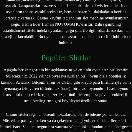
sayıdaki kampanyalarımız ve sanal afin de birimimiz Twistler neticesinde
oyunların tadına varabileceksiniz, hem de bazen bu dakikaların keyfini
ücretsiz çıkartarak. Casino keyfini taçlandıran slot machine oyunlarımızın
çoğu, alanın lider firması NOVOMATIC’e aittir. Bahis gambling
establishment sitelerindeki oyunların çoğu şans ile ilgili olsa da bazılarında
stratejiler kurulabilir. Bu oyunlar hem casino hem de canlı casino lobilerinde
bulunur.
Popüler Slotlar
Aşağıda her kategorinin bir açıklamasını ve en ünlü oyunların bir listesini
bulacaksınız. 2022 yılında piyasaya sürülen bu” “oyun hızla popülerlik
kazandı. Aviatrix, Bitcoin, Tron ve USDT gibi kripto para birimleriyle bahis
oynamaya izin veren türünün tek örneği bir crash oyunudur. Crash oyunu
konseptini takip ederken, benzersiz görünümler empieza gövde renkleri ile
uçak özelleştirme gibi büyüleyici özellikler sunar.
Casino siteleri için en önemli noktalardan biri de ödeme yöntemleridir.
Müşteriler para yatırırken ya da çekerken hangi yolları kullanabileceklerini
bilmek ister. Sana en uygun pra yatırma yöntemini bulunduran site öne geçer.