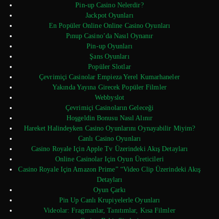
Pin-up Casino Nelerdir?
Jackpot Oyunları
En Popüler Online Online Casino Oyunları
Pınup Casino’da Nasıl Oynanır
Pin-up Oyunları
Şans Oyunları
Popüler Slotlar
Çevrimiçi Casinolar Empieza Yerel Kumarhaneler
Yakında Yayına Girecek Popüler Filmler
Webbyslot
Çevrimiçi Casinoların Geleceği
Hoşgeldin Bonusu Nasıl Alınır
Hareket Halindeyken Casino Oyunlarını Oynayabilir Miyim?
Canlı Casino Oyunları
Casino Royale Için Apple Tv Üzerindeki Akış Detayları
Online Casinolar Için Oyun Üreticileri
Casino Royale Için Amazon Prime” “Video Clip Üzerindeki Akış
Detayları
Oyun Çarkı
Pin Up Canlı Krupiyelerle Oyunları
Videolar: Fragmanlar, Tanıtımlar, Kısa Filmler