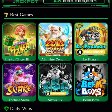
Best Games
Lucky Clover Riches
Almighty Zeus Wilds™
Le Pharaoh
Fortune Snake
SixSixSix
Beam Boys
Daily Wins