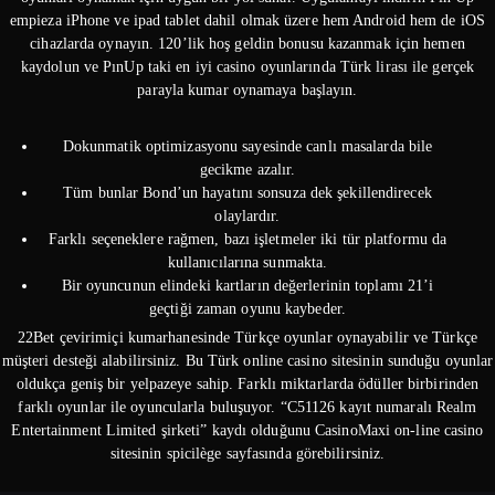
empieza iPhone ve ipad tablet dahil olmak üzere hem Android hem de iOS
cihazlarda oynayın. 120’lik hoş geldin bonusu kazanmak için hemen
kaydolun ve PınUp taki en iyi casino oyunlarında Türk lirası ile gerçek
parayla kumar oynamaya başlayın.
Dokunmatik optimizasyonu sayesinde canlı masalarda bile
gecikme azalır.
Tüm bunlar Bond’un hayatını sonsuza dek şekillendirecek
olaylardır.
Farklı seçeneklere rağmen, bazı işletmeler iki tür platformu da
kullanıcılarına sunmakta.
Bir oyuncunun elindeki kartların değerlerinin toplamı 21’i
geçtiği zaman oyunu kaybeder.
22Bet çevirimiçi kumarhanesinde Türkçe oyunlar oynayabilir ve Türkçe
müşteri desteği alabilirsiniz. Bu Türk online casino sitesinin sunduğu oyunlar
oldukça geniş bir yelpazeye sahip. Farklı miktarlarda ödüller birbirinden
farklı oyunlar ile oyuncularla buluşuyor. “C51126 kayıt numaralı Realm
Entertainment Limited şirketi” kaydı olduğunu CasinoMaxi on-line casino
sitesinin spicilège sayfasında görebilirsiniz.