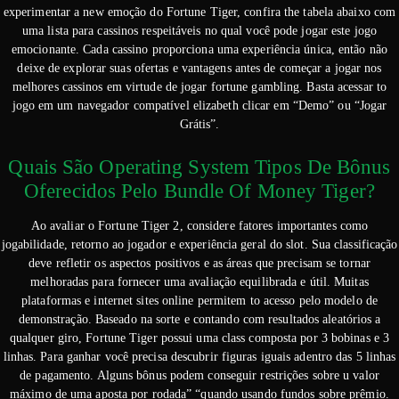
experimentar a new emoção do Fortune Tiger, confira the tabela abaixo com
uma lista para cassinos respeitáveis no qual você pode jogar este jogo
emocionante. Cada cassino proporciona uma experiência única, então não
deixe de explorar suas ofertas e vantagens antes de começar a jogar nos
melhores cassinos em virtude de jogar fortune gambling. Basta acessar to
jogo em um navegador compatível elizabeth clicar em “Demo” ou “Jogar
Grátis”.
Quais São Operating System Tipos De Bônus
Oferecidos Pelo Bundle Of Money Tiger?
Ao avaliar o Fortune Tiger 2, considere fatores importantes como
jogabilidade, retorno ao jogador e experiência geral do slot. Sua classificação
deve refletir os aspectos positivos e as áreas que precisam se tornar
melhoradas para fornecer uma avaliação equilibrada e útil. Muitas
plataformas e internet sites online permitem to acesso pelo modelo de
demonstração. Baseado na sorte e contando com resultados aleatórios a
qualquer giro, Fortune Tiger possui uma class composta por 3 bobinas e 3
linhas. Para ganhar você precisa descubrir figuras iguais adentro das 5 linhas
de pagamento. Alguns bônus podem conseguir restrições sobre u valor
máximo de uma aposta por rodada” “quando usando fundos sobre prêmio.