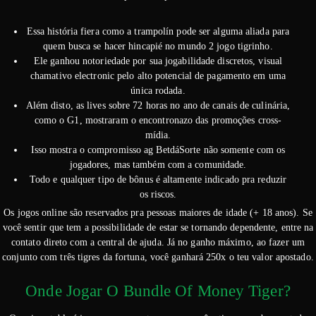
Essa história fiera como a trampolín pode ser alguma aliada para
quem busca se hacer hincapié no mundo 2 jogo tigrinho.
Ele ganhou notoriedade por sua jogabilidade discretos, visual
chamativo electronic pelo alto potencial de pagamento em uma
única rodada.
Além disto, as lives sobre 72 horas no ano de canais de culinária,
como o G1, mostraram o encontronazo das promoções cross-
mídia.
Isso mostra o compromisso ag BetdáSorte não somente com os
jogadores, mas também com a comunidade.
Todo e qualquer tipo de bônus é altamente indicado pra reduzir
os riscos.
Os jogos online são reservados pra pessoas maiores de idade (+ 18 anos). Se
você sentir que tem a possibilidade de estar se tornando dependente, entre na
contato direto com a central de ajuda. Já no ganho máximo, ao fazer um
conjunto com três tigres da fortuna, você ganhará 250x o teu valor apostado.
Onde Jogar O Bundle Of Money Tiger?