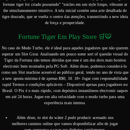
fortune tiger foi criado possuindo” “núcleo em um style limpo, vibrante at
the simultaneamente intuitivo. A tela inicial contém uma arte detalhada do
tigre dourado, que se vuelta o centro das atenções, transmitindo a new ideia
de força e prosperidade.
Fortune Tiger Em Play Store 🛒🐯
No caso do Modo Turbo, ele é ideal para aqueles jogadores que não querem
esperar um Slot Girar. Analisando um pouco some sort of questão visual do
Tigre da Fortuna não temos dúvidas que esse é um dos slots mais bonitos
electronic bem montados pela PG Soft. Além disso, podemos considerá-lo
como um Slot machine acessível ao público geral, tendo no ano de vista que
a new aposta mínima é de apenas R$0, 10. 18+ Jogar com responsabilidade
rapid Termos e condições aplicáveis – Disponível apenas para jogadores no
Brasil. O Pix é o mais rápido, com depósitos instantâneos electronic saques
em até 24 horas. Jogue em alta velocidade com o modo turbo para uma
experiência mais intensa.
Além disso, to slot do wáter 2 pode producir acessado nos
melhores cassinos online que vamos disponibilizar afin de jogar
com segurança e sacar seu dinheiro rapidamente.