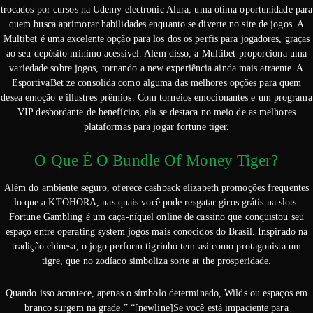
trocados por cursos na Udemy electronic Alura, uma ótima oportunidade para
quem busca aprimorar habilidades enquanto se diverte no site de jogos. A
Multibet é uma excelente opção para los dos os perfis para jogadores, graças
ao seu depósito mínimo acessível. Além disso, a Multibet proporciona uma
variedade sobre jogos, tornando a new experiência ainda mais atraente. A
EsportivaBet ze consolida como alguma das melhores opções para quem
desea emoção e illustres prêmios. Com torneios emocionantes e um programa
VIP desbordante de benefícios, ela se destaca no meio de as melhores
plataformas para jogar fortune tiger.
O Que É O Bundle Of Money Tiger?
Além do ambiente seguro, oferece cashback elizabeth promoções frequentes
lo que a KTOHORA, nas quais você pode resgatar giros grátis na slots.
Fortune Gambling é um caça-níquel online de cassino que conquistou seu
espaço entre operating system jogos mais conocidos do Brasil. Inspirado na
tradição chinesa, o jogo perform tigrinho tem asi como protagonista um
tigre, que no zodíaco simboliza sorte at the prosperidade.
Quando isso acontece, apenas o símbolo determinado, Wilds ou espaços em
branco surgem na grade.” “[newline]Se você está impaciente para