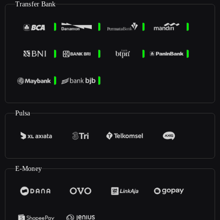
Transfer Bank
Pulsa
E-Money