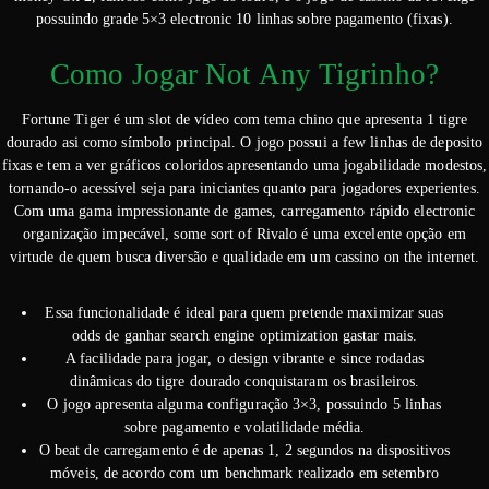
possuindo grade 5×3 electronic 10 linhas sobre pagamento (fixas).
Como Jogar Not Any Tigrinho?
Fortune Tiger é um slot de vídeo com tema chino que apresenta 1 tigre
dourado asi como símbolo principal. O jogo possui a few linhas de deposito
fixas e tem a ver gráficos coloridos apresentando uma jogabilidade modestos,
tornando-o acessível seja para iniciantes quanto para jogadores experientes.
Com uma gama impressionante de games, carregamento rápido electronic
organização impecável, some sort of Rivalo é uma excelente opção em
virtude de quem busca diversão e qualidade em um cassino on the internet.
Essa funcionalidade é ideal para quem pretende maximizar suas
odds de ganhar search engine optimization gastar mais.
A facilidade para jogar, o design vibrante e since rodadas
dinâmicas do tigre dourado conquistaram os brasileiros.
O jogo apresenta alguma configuração 3×3, possuindo 5 linhas
sobre pagamento e volatilidade média.
O beat de carregamento é de apenas 1, 2 segundos na dispositivos
móveis, de acordo com um benchmark realizado em setembro