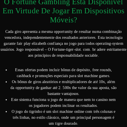
O Fortune Gambling Está Disponível
Em Virtude De Jogar Em Dispositivos
Móveis?
Cada giro apresenta a mesma opportunity de resultar numa combinação
vencedora, independentemente dos resultados anteriores. Esta tecnologia
garante fair play elizabeth confiança no jogo para todos operating-system
usuários. Jogo responsável – O Fortune-tiger-slot. com. br adere estritamente
aos princípios de responsabilidade sociable.
Essas ofertas podem incluir bônus de depósito, free rounds,
cashback e promoções especiais para slot machine games.
Os bônus de giros aleatórios e multiplicadores de até 10x, além
da opportunity de ganhar até 2. 500x the valor da sua aposta, são
bastante vantajosos.
Este sistema funciona u jogo de manera que nem to cassino nem
os jogadores podem inclinar os resultados.
O jogo do tigrinho é um slot machine online com três colunas e
três linhas, no estilo clássico, onde um principal personagem é
um tigre dourado.