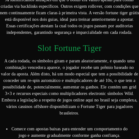
criadas via backlinks específicos. Outros exigem rollover, com condições que
nem continuamente ficam claras à primeira vista. A versão fortune tiger grátis
está disponível nos dois guias, ideal para treinar anteriormente a apostar.
Essas certificações atestam la cual todos os jogos passam por auditorias
independentes, garantindo segurança e imparcialidade em cada rodada.
Slot Fortune Tiger
A cada rodada, os símbolos giram e param aleatoriamente, e quando uma
combinação vencedora aparece, o jogador recebe um prêmio baseado no
valor da aposta. Além disto, há um modo especial que tem a possibilidade de
conceder um re-spin automático e multiplicadores de até 10x, o que tem a
possibilidade de, potencialmente, aumentar os ganhos. Ele contém um grid
3×3 e recursos especiais como multiplicadores electronic símbolos Wild.
Embora a legislação a respeito de jogos online aqui no brasil seja complexa,
vários cassinos offshore disponibilizam o Fortune Tiger para jogadores
brasileiros.
Comece com apostas baixas para entender um comportamento do
jogo e aumente gradualmente conforme ganha confiança.