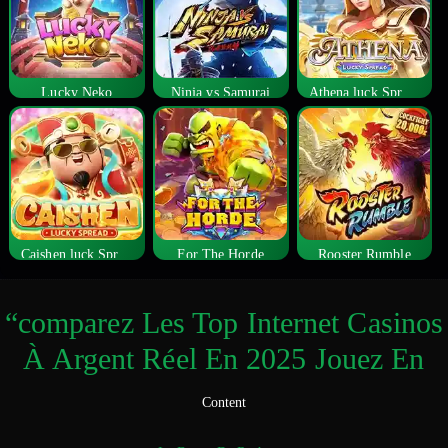
Lucky Neko
Ninja vs Samurai
Athena luck Spread
Caishen luck Spread
For The Horde
Rooster Rumble
“comparez Les Top Internet Casinos
À Argent Réel En 2025 Jouez En
Content