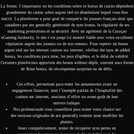
La forme, l’importance ou les conditions sobre ce bonus de casino dépendent
grandement du casino sobre argent réel en déambulant lequel vous êtes
inscrit. La plateforme a pour goal de conquérir les joueurs français ainsi que
canadiens par are generally générosité de syns bonus, la régularité de ses
marketing promotions et sa sécurité. Avec un agrément de la Curaçao
eGaming Authority, le site s’est jusqu’ici montré fiable avec votre excellente
réputation auprès des joueurs ou de nos testeurs. Pour repérer un bonus
argent réel sur les internet casinos sur internet, vérifiez the taux de added
bonus, les conditions para mise, les jeux éligibles, et le délai de validité.
Certaines plateformes apportent des bonus without dépôt, souvent sous forme
de Roue bonus, de récompenses surprises ou de défis.
Ces offres, permettant para tester les amusements avant un
engagement financier, sont l’exemple parfait de l’hospitalité des
casinos sur internet, soucieux d’offrir un avant-goût de leur
univers ludique.
Nos professionals vous conseillent para tenter votre chance sur
des versions originales de are generally roulette pour modifier les
plaisirs.
Jouer compulsivement, tenter de récupérer syns pertes en