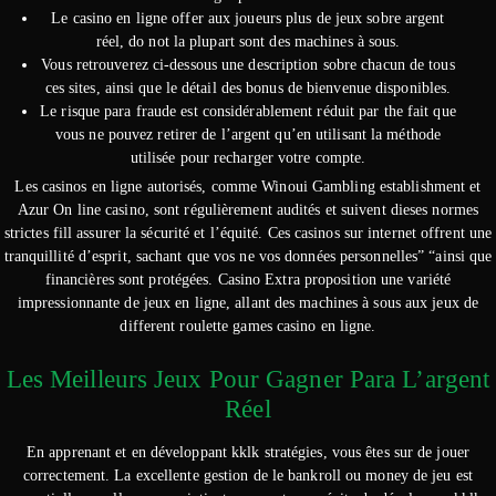
Le casino en ligne offer aux joueurs plus de jeux sobre argent
réel, do not la plupart sont des machines à sous.
Vous retrouverez ci-dessous une description sobre chacun de tous
ces sites, ainsi que le détail des bonus de bienvenue disponibles.
Le risque para fraude est considérablement réduit par the fait que
vous ne pouvez retirer de l’argent qu’en utilisant la méthode
utilisée pour recharger votre compte.
Les casinos en ligne autorisés, comme Winoui Gambling establishment et
Azur On line casino, sont régulièrement audités et suivent dieses normes
strictes fill assurer la sécurité et l’équité. Ces casinos sur internet offrent une
tranquillité d’esprit, sachant que vos ne vos données personnelles” “ainsi que
financières sont protégées. Casino Extra proposition une variété
impressionnante de jeux en ligne, allant des machines à sous aux jeux de
different roulette games casino en ligne.
Les Meilleurs Jeux Pour Gagner Para L’argent
Réel
En apprenant et en développant kklk stratégies, vous êtes sur de jouer
correctement. La excellente gestion de le bankroll ou money de jeu est