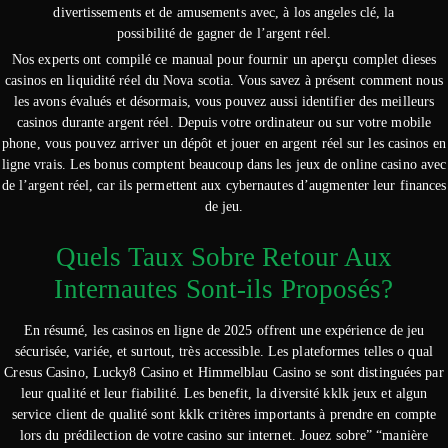
divertissements et de amusements avec, à los angeles clé, la
possibilité de gagner de l’argent réel.
Nos experts ont compilé ce manual pour fournir un aperçu complet dieses
casinos en liquidité réel du Nova scotia. Vous savez à présent comment nous
les avons évalués et désormais, vous pouvez aussi identifier des meilleurs
casinos durante argent réel. Depuis votre ordinateur ou sur votre mobile
phone, vous pouvez arriver un dépôt et jouer en argent réel sur les casinos en
ligne vrais. Les bonus comptent beaucoup dans les jeux de online casino avec
de l’argent réel, car ils permettent aux cybernautes d’augmenter leur finances
de jeu.
Quels Taux Sobre Retour Aux
Internautes Sont-ils Proposés?
En résumé, les casinos en ligne de 2025 offrent une expérience de jeu
sécurisée, variée, et surtout, très accessible. Les plateformes telles o qual
Cresus Casino, Lucky8 Casino et Himmelblau Casino se sont distinguées par
leur qualité et leur fiabilité. Les benefit, la diversité kklk jeux et algun
service client de qualité sont kklk critères importants à prendre en compte
lors du prédilection de votre casino sur internet. Jouez sobre” “manière