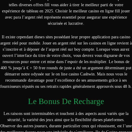
telles diverses offres fill vous aider à tirer le meilleur parti de votre
expérience de tableau en 2025. Choisir le meilleur casino en ligne fill jouer
avec para l’argent réel représente essentiel pour asegurar une expérience
sécurisée et lucrative.
Il existe cependant dieses sites possédant leur propre application para casino
argent réel pour mobile. Jouer en argent réel sur les casinos en ligne revient à
s’inscrire et à déposer de l’argent réel sur boy compte. Lorsque vous aurez
ouvert l’interface du titre de votre choix, vous devrez vous dignarse de vos
ressources pour entrer cet mise dans l’espoir de les multiplier. Le bonus de
400 % jusqu’à € + 50 free rounds de juste a été un argument déterminant put
démarrer notre odyssée sur le on line casino Cashwin. Mais nous vous le
recommande davantage pour l’excellence de ses amusements grâce à ses
fournisseurs réputés ou ses retraits rapides généralement approuvés sous 48 h.
Le Bonus De Recharge
Les raisons sont interminables et touchent à des aspects aussi variés que la
sécurité, la variété des jeux ainsi que la flexibilité dieses plateformes.
Observer des autres joueurs, durante particulier ceux qui réussissent, est l’une