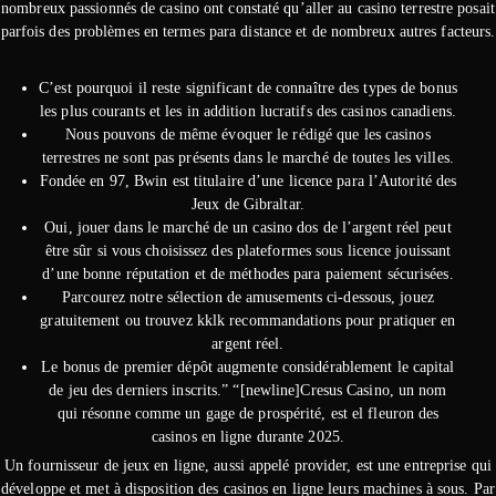
nombreux passionnés de casino ont constaté qu’aller au casino terrestre posait
parfois des problèmes en termes para distance et de nombreux autres facteurs.
C’est pourquoi il reste significant de connaître des types de bonus
les plus courants et les in addition lucratifs des casinos canadiens.
Nous pouvons de même évoquer le rédigé que les casinos
terrestres ne sont pas présents dans le marché de toutes les villes.
Fondée en 97, Bwin est titulaire d’une licence para l’Autorité des
Jeux de Gibraltar.
Oui, jouer dans le marché de un casino dos de l’argent réel peut
être sûr si vous choisissez des plateformes sous licence jouissant
d’une bonne réputation et de méthodes para paiement sécurisées.
Parcourez notre sélection de amusements ci-dessous, jouez
gratuitement ou trouvez kklk recommandations pour pratiquer en
argent réel.
Le bonus de premier dépôt augmente considérablement le capital
de jeu des derniers inscrits.” “[newline]Cresus Casino, un nom
qui résonne comme un gage de prospérité, est el fleuron des
casinos en ligne durante 2025.
Un fournisseur de jeux en ligne, aussi appelé provider, est une entreprise qui
développe et met à disposition des casinos en ligne leurs machines à sous. Par