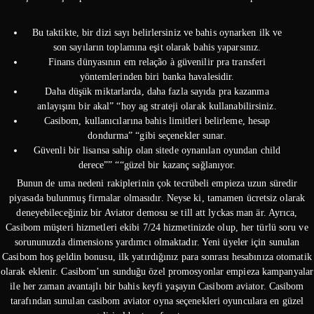
Bu taktikte, bir dizi sayı belirlersiniz ve bahis oynarken ilk ve
son sayıların toplamına eşit olarak bahis yaparsınız.
Finans dünyasının em relação à güvenilir pra transferi
yöntemlerinden biri banka havalesidir.
Daha düşük miktarlarda, daha fazla sayıda pra kazanma
anlayışını bir akal” “hoy ag strateji olarak kullanabilirsiniz.
Casibom, kullanıcılarına bahis limitleri belirleme, hesap
dondurma” “gibi seçenekler sunar.
Güvenli bir lisansa sahip olan sitede oynanılan oyundan child
derece”” ““güzel bir kazanç sağlanıyor.
Bunun de uma nedeni rakiplerinin çok tecrübeli empieza uzun süredir
piyasada bulunmuş firmalar olmasıdır. Neyse ki, tamamen ücretsiz olarak
deneyebileceğiniz bir Aviator demosu se till att lyckas man är. Ayrıca,
Casibom müşteri hizmetleri ekibi 7/24 hizmetinizde olup, her türlü soru ve
sorununuzda dimensions yardımcı olmaktadır. Yeni üyeler için sunulan
Casibom hoş geldin bonusu, ilk yatırdığınız para sonrası hesabınıza otomatik
olarak eklenir. Casibom’un sunduğu özel promosyonlar empieza kampanyalar
ile her zaman avantajlı bir bahis keyfi yaşayın Casibom aviator. Casibom
tarafından sunulan casibom aviator oyna seçenekleri oyunculara en güzel