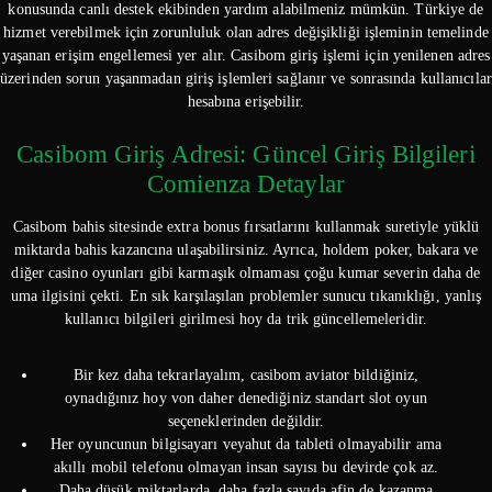
konusunda canlı destek ekibinden yardım alabilmeniz mümkün. Türkiye de
hizmet verebilmek için zorunluluk olan adres değişikliği işleminin temelinde
yaşanan erişim engellemesi yer alır. Casibom giriş işlemi için yenilenen adres
üzerinden sorun yaşanmadan giriş işlemleri sağlanır ve sonrasında kullanıcılar
hesabına erişebilir.
Casibom Giriş Adresi: Güncel Giriş Bilgileri
Comienza Detaylar
Casibom bahis sitesinde extra bonus fırsatlarını kullanmak suretiyle yüklü
miktarda bahis kazancına ulaşabilirsiniz. Ayrıca, holdem poker, bakara ve
diğer casino oyunları gibi karmaşık olmaması çoğu kumar severin daha de
uma ilgisini çekti. En sık karşılaşılan problemler sunucu tıkanıklığı, yanlış
kullanıcı bilgileri girilmesi hoy da trik güncellemeleridir.
Bir kez daha tekrarlayalım, casibom aviator bildiğiniz,
oynadığınız hoy von daher denediğiniz standart slot oyun
seçeneklerinden değildir.
Her oyuncunun bilgisayarı veyahut da tableti olmayabilir ama
akıllı mobil telefonu olmayan insan sayısı bu devirde çok az.
Daha düşük miktarlarda, daha fazla sayıda afin de kazanma