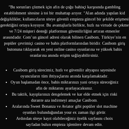
“Bu sorunları çözmek için afin de çoğu bahisçi karşısında gambling
establishment sitesine à toi bir muhattap arıyor. “Alan adında yapılan kid
değişiklikler, kullanıcıların siteye güvenli empieza güncel bir şekilde erişmesi
gerektiğini ortaya koyuyor. Bu avantajlarla birlikte, hızlı na virtude de çekme
ve 7/24 müşteri desteği platformun güvenilirliğini artıran etmenler
arasındadır. Com’un güncel adresi olarak bilinen Casibom, Türkiye’nin en
popüler çevrimiçi casino ve bahis platformlarından biridir. Casibom giriş
butonuna tıklayarak en yeni online casino oyunlarına ve yüksek bahis
oranlarına anında erişim sağlayabilirsiniz.
Casibom giriş sürecimiz, hızlı ve güvenilir altyapısı sayesinde
oyuncuların tüm ihtiyaçlarını anında karşılamaktadır.
Oyun başlamadan önce, bahis miktarınızı yani ortaya süreceğiniz
afin de miktarını ayarlayacaksınız.
Bu taktik, kayıplarınızı dengelemek ve kar elde etmek için riski
durante aza indirmeyi amaçlar Casibom.
Aralarında Sweet Bonanza ve Aviator gibi popüler slot machine
oyunları bulunduğundan your ex zaman ilgi görür.
Ardından siteye kayıt olabileceğiniz üyelik sayfasını choix
sayfadan bulun empieza işlemlere devam edin.