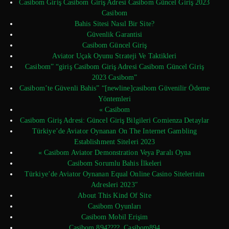
Casibom Giriş Casibom Giriş Adresi Casibom Güncel Giriş 2023
Casibom
Bahis Sitesi Nasıl Bir Site?
Güvenlik Garantisi
Casibom Güncel Giriş
Aviator Uçak Oyunu Strateji Ve Taktikleri
Casibom” “giriş Casibom Giriş Adresi Casibom Güncel Giriş
2023 Casibom”
Casibom’te Güvenli Bahis” “[newline]casibom Güvenilir Ödeme
Yöntemleri
« Casibom
Casibom Giriş Adresi: Güncel Giriş Bilgileri Comienza Detaylar
Türkiye’de Aviator Oynanan On The Internet Gambling
Establishment Siteleri 2023
« Casibom Aviator Demonstration Veya Paralı Oyna
Casibom Sorumlu Bahis İlkeleri
Türkiye’de Aviator Oynanan Equal Online Casino Sitelerinin
Adresleri 2023″
About This Kind Of Site
Casibom Oyunları
Casibom Mobil Erişim
Casibom 894???? ️ Casibom894