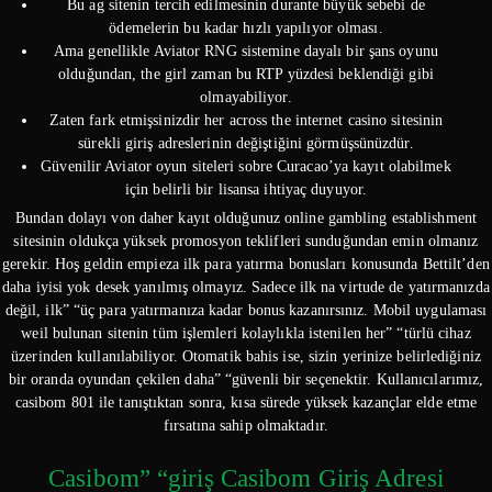
Bu ag sitenin tercih edilmesinin durante büyük sebebi de
ödemelerin bu kadar hızlı yapılıyor olması.
Ama genellikle Aviator RNG sistemine dayalı bir şans oyunu
olduğundan, the girl zaman bu RTP yüzdesi beklendiği gibi
olmayabiliyor.
Zaten fark etmişsinizdir her across the internet casino sitesinin
sürekli giriş adreslerinin değiştiğini görmüşsünüzdür.
Güvenilir Aviator oyun siteleri sobre Curacao’ya kayıt olabilmek
için belirli bir lisansa ihtiyaç duyuyor.
Bundan dolayı von daher kayıt olduğunuz online gambling establishment
sitesinin oldukça yüksek promosyon teklifleri sunduğundan emin olmanız
gerekir. Hoş geldin empieza ilk para yatırma bonusları konusunda Bettilt’den
daha iyisi yok desek yanılmış olmayız. Sadece ilk na virtude de yatırmanızda
değil, ilk” “üç para yatırmanıza kadar bonus kazanırsınız. Mobil uygulaması
weil bulunan sitenin tüm işlemleri kolaylıkla istenilen her” “türlü cihaz
üzerinden kullanılabiliyor. Otomatik bahis ise, sizin yerinize belirlediğiniz
bir oranda oyundan çekilen daha” “güvenli bir seçenektir. Kullanıcılarımız,
casibom 801 ile tanıştıktan sonra, kısa sürede yüksek kazançlar elde etme
fırsatına sahip olmaktadır.
Casibom” “giriş Casibom Giriş Adresi