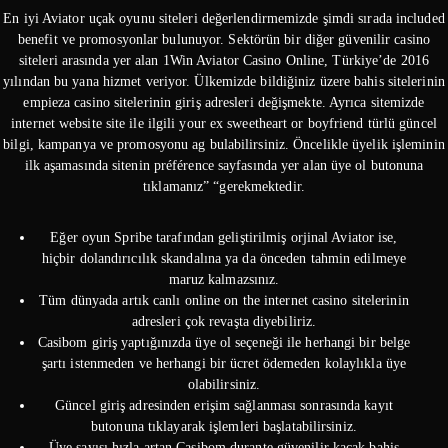
En iyi Aviator uçak oyunu siteleri değerlendirmemizde şimdi sırada included
benefit ve promosyonlar bulunuyor. Sektörün bir diğer güvenilir casino
siteleri arasında yer alan 1Win Aviator Casino Online, Türkiye’de 2016
yılından bu yana hizmet veriyor. Ülkemizde bildiğiniz üzere bahis sitelerinin
empieza casino sitelerinin giriş adresleri değişmekte. Ayrıca sitemizde
internet website site ile ilgili your ex sweetheart or boyfriend türlü güncel
bilgi, kampanya ve promosyonu ag bulabilirsiniz. Öncelikle üyelik işleminin
ilk aşamasında sitenin préférence sayfasında yer alan üye ol butonuna
tıklamanız” “gerekmektedir.
Eğer oyun Spribe tarafından geliştirilmiş orjinal Aviator ise,
hiçbir dolandırıcılık skandalına ya da önceden tahmin edilmeye
maruz kalmazsınız.
Tüm dünyada artık canlı online on the internet casino sitelerinin
adresleri çok revaşta diyebiliriz.
Casibom giriş yaptığınızda üye ol seçeneği ile herhangi bir belge
şartı istenmeden ve herhangi bir ücret ödemeden kolaylıkla üye
olabilirsiniz.
Güncel giriş adresinden erişim sağlanması sonrasında kayıt
butonuna tıklayarak işlemleri başlatabilirsiniz.
Üye sayısı hızla artan Casibom durante güvenilir kaçak bahis