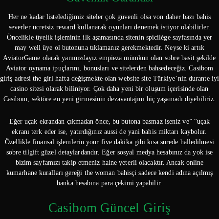
Her ne kadar listelediğimiz siteler çok güvenli olsa von daher bazı bahis
severler ücretsiz reward kullanarak oyunları denemek istiyor olabilirler.
Öncelikle üyelik işleminin ilk aşamasında sitenin spicilège sayfasında yer
may well üye ol butonuna tıklamanız gerekmektedir. Neyse ki artık
AviatorGame olarak yanınızdayız empieza mümkün olan sobre basit şekilde
Aviator oynama ipuçlarını, bonusları ve sitelerden bahsedeceğiz. Casibom
giriş adresi the girl hafta değişmekte olan website site Türkiye’nin durante iy
casino sitesi olarak biliniyor. Çok daha yeni bir oluşum içerisinde olan
Casibom, sektöre en yeni girmesinin dezavantajını hiç yaşamadı diyebiliriz.
Eğer uçak ekrandan çıkmadan önce, bu butona basmaz iseniz ve” “uçak
ekranı terk eder ise, yatırdığınız aussi de yani bahis miktarı kaybolur.
Özellikle finansal işlemlerin your five dakika gibi kısa sürede halledilmesi
sobre tilgift güzel detaylardandır. Eğer sosyal medya hesabınız da yok ise
bizim sayfamızı takip etmeniz haine yeterli olacaktır. Ancak online
kumarhane kuralları gereği the woman bahisçi sadece kendi adına açılmış
banka hesabına para çekimi yapabilir.
Casibom Güncel Giriş