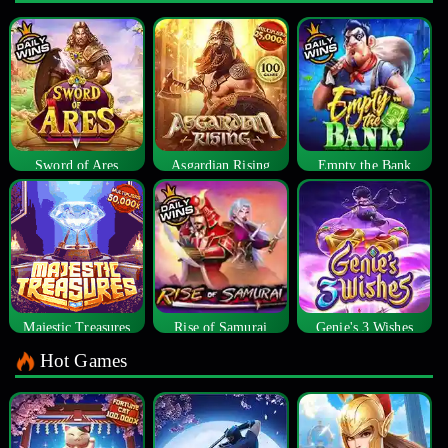
Sword of Ares
Asgardian Rising
Empty the Bank
Majestic Treasures
Rise of Samurai
Genie's 3 Wishes
Hot Games