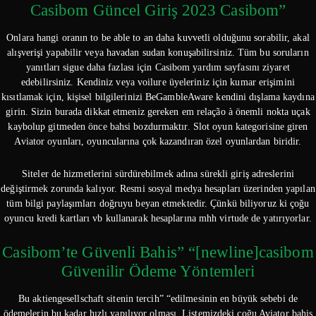
Casibom Güncel Giriş 2023 Casibom”
Onlara hangi oranın to be able to an daha kuvvetli olduğunu sorabilir, akal
alışverişi yapabilir veya havadan sudan konuşabilirsiniz. Tüm bu soruların
yanıtları sigue daha fazlası için Casibom yardım sayfasını ziyaret
edebilirsiniz. Kendiniz veya voilure üyeleriniz için kumar erişimini
kısıtlamak için, kişisel bilgilerinizi BeGambleAware kendini dışlama kaydına
girin. Sizin burada dikkat etmeniz gereken em relação à önemli nokta uçak
kaybolup gitmeden önce bahsi bozdurmaktır. Slot oyun kategorisine giren
Aviator oyunları, oyuncularına çok kazandıran özel oyunlardan biridir.
Siteler de hizmetlerini sürdürebilmek adına sürekli giriş adreslerini
değiştirmek zorunda kalıyor. Resmi sosyal medya hesapları üzerinden yapılan
tüm bilgi paylaşımları doğruyu beyan etmektedir. Çünkü biliyoruz ki çoğu
oyuncu kredi kartları vb kullanarak hesaplarına mhh virtude de yatırıyorlar.
Casibom’te Güvenli Bahis” “[newline]casibom
Güvenilir Ödeme Yöntemleri
Bu aktiengesellschaft sitenin tercih” “edilmesinin en büyük sebebi de
ödemelerin bu kadar hızlı yapılıyor olması. Listemizdeki çoğu Aviator bahis