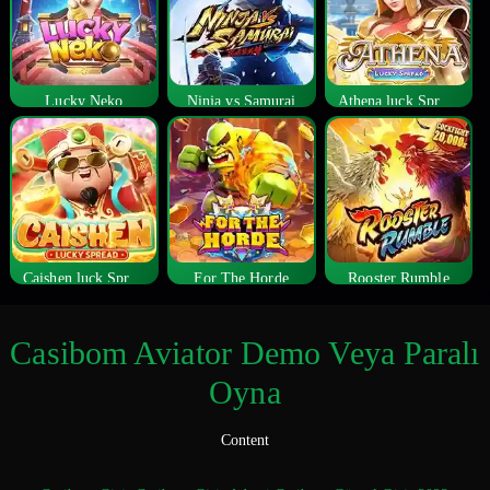
Lucky Neko
Ninja vs Samurai
Athena luck Spread
Caishen luck Spread
For The Horde
Rooster Rumble
Casibom Aviator Demo Veya Paralı
Oyna
Content