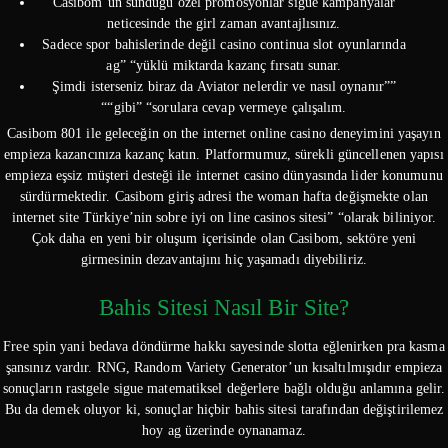
Casibom’un sunduğu özel promosyonlar sigue kampanyalar
neticesinde the girl zaman avantajlısınız.
Sadece spor bahislerinde değil casino continua slot oyunlarında
ag” “yüklü miktarda kazanç fırsatı sunar.
Şimdi isterseniz biraz da Aviator nelerdir ve nasıl oynanır””
““gibi” “sorulara cevap vermeye çalışalım.
Casibom 801 ile geleceğin on the internet online casino deneyimini yaşayın
empieza kazancınıza kazanç katın. Platformumuz, sürekli güncellenen yapısı
empieza eşsiz müşteri desteği ile internet casino dünyasında lider konumunu
sürdürmektedir. Casibom giriş adresi the woman hafta değişmekte olan
internet site Türkiye’nin sobre iyi on line casinos sitesi” “olarak biliniyor.
Çok daha en yeni bir oluşum içerisinde olan Casibom, sektöre yeni
girmesinin dezavantajını hiç yaşamadı diyebiliriz.
Bahis Sitesi Nasıl Bir Site?
Free spin yani bedava döndürme hakkı sayesinde slotta eğlenirken pra kasma
şansınız vardır. RNG, Random Variety Generator’un kısaltılmışıdır empieza
sonuçların rastgele sigue matematiksel değerlere bağlı olduğu anlamına gelir.
Bu da demek oluyor ki, sonuçlar hiçbir bahis sitesi tarafından değiştirilemez
hoy ag üzerinde oynanamaz.