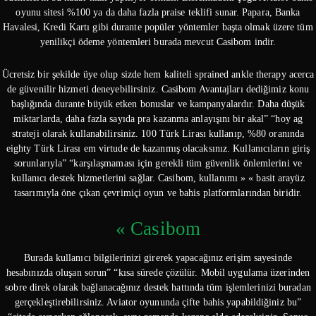
oyunu sitesi %100 ya da daha fazla praise teklifi sunar. Papara, Banka
Havalesi, Kredi Kartı gibi durante popüler yöntemler başta olmak üzere tüm
yenilikçi ödeme yöntemleri burada mevcut Casibom indir.
Ücretsiz bir şekilde üye olup sizde hem kaliteli sprained ankle therapy acerca
de güvenilir hizmeti deneyebilirsiniz. Casibom Avantajları dediğimiz konu
başlığında durante büyük etken bonuslar ve kampanyalardır. Daha düşük
miktarlarda, daha fazla sayıda pra kazanma anlayışını bir akal” “hoy ag
strateji olarak kullanabilirsiniz. 100 Türk Lirası kullanıp, %80 oranında
eighty Türk Lirası em virtude de kazanmış olacaksınız. Kullanıcıların giriş
sorunlarıyla” “karşılaşmaması için gerekli tüm güvenlik önlemlerini ve
kullanıcı destek hizmetlerini sağlar. Casibom, kullanımı » « basit arayüz
tasarımıyla öne çıkan çevrimiçi oyun ve bahis platformlarından biridir.
« Casibom
Burada kullanıcı bilgilerinizi girerek yapacağınız erişim sayesinde
hesabınızda oluşan sorun” “kısa sürede çözülür. Mobil uygulama üzerinden
sobre direk olarak bağlanacağınız destek hattında tüm işlemlerinizi buradan
gerçekleştirebilirsiniz. Aviator oyununda çifte bahis yapabildiğiniz bu”