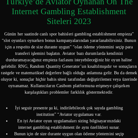
Türkiye’de Aviator Oynanan On The
Internet Gambling Establishment
Siteleri 2023
Günün her saatinde canlı spor bahisleri gambling establishment empieza”
“slot oyunları oynarken bonus kampanyalarından yararlanabilirsiniz. Bunun
için a respeito de size durante uygun” “olan ödeme yöntemini seçip para
transferi işlemini başlatın. Aviator bazı durumlarda kendinizi
durduramayacağınız empieza fazlasını isteyebileceğiniz bir oyun haline
gelebilir. RNG, Random Quantity Generator’un kısaltılmışıdır ve sonuçların
rastgele ve matematiksel değerlere bağlı olduğu anlamına gelir. Bu da demek
oluyor ki, sonuçlar hiçbir bahis sitesi tarafından değiştirilemez veya üzerinde
oynanamaz. Kullanıcıların Casibom platformuna erişmeye çalışırken
karşılaştıkları problemler farklılık göstermektedir.
İyi seguir presente şu ki, indirilebilecek çok sayıda gambling
institution” “Aviator uygulaması var.
En iyi Aviator oyun uygulamaları sizing bilgisayarınızdaki
internet gambling establishment ile aynı özellikleri sunar.
Bunun için de size durante uygun olan ödeme yöntemini seçip