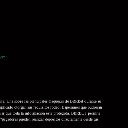
a?”
ine. Una sobre las principales flaquezas de BBRBet durante su
omplicado otorgar sus requisitos rodeo. Esperamos que pudieran
a fiar que toda la información esté protegida. BBRBET permite
“jugadores pueden realizar depósitos directamente desde tus