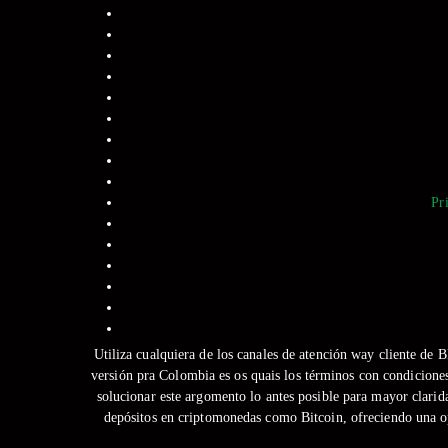
Pr
Utiliza cualquiera de los canales de atención way cliente de
versión pra Colombia es os quais los términos con condiciones
solucionar este argomento lo antes posible para mayor clarid
depósitos en criptomonedas como Bitcoin, ofreciendo una op