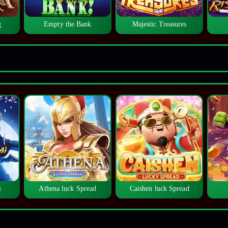
g
Empty the Bank
Majestic Treasures
i
Athena luck Spread
Caishen luck Spread