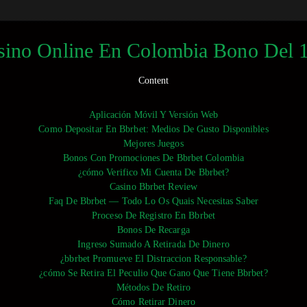
sino Online En Colombia Bono Del
Content
Aplicación Móvil Y Versión Web
Como Depositar En Bbrbet: Medios De Gusto Disponibles
Mejores Juegos
Bonos Con Promociones De Bbrbet Colombia
¿cómo Verifico Mi Cuenta De Bbrbet?
Casino Bbrbet Review
Faq De Bbrbet — Todo Lo Os Quais Necesitas Saber
Proceso De Registro En Bbrbet
Bonos De Recarga
Ingreso Sumado A Retirada De Dinero
¿bbrbet Promueve El Distraccion Responsable?
¿cómo Se Retira El Peculio Que Gano Que Tiene Bbrbet?
Métodos De Retiro
Cómo Retirar Dinero