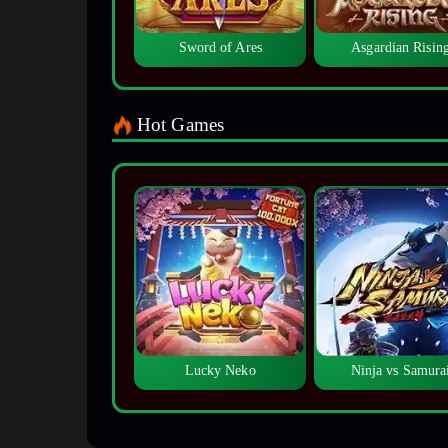
Sword of Ares
Asgardian Risin
Hot Games
Lucky Neko
Ninja vs Samura