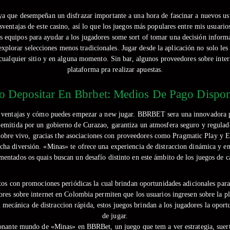
a que desempeñan un disfrazar importante a una hora de fascinar a nuevos usua
esventajas de este casino, así lo que los juegos más populares entre mis usuari
las equipos para ayudar a los jugadores some sort of tomar una decisión inform
xplorar selecciones menos tradicionales. Jugar desde la aplicación no solo l
cualquier sitio y en alguna momento. Sin bar, algunos proveedores sobre inte
plataforma pra realizar apuestas.
 Depositar En Bbrbet: Medios De Pago Dispon
te, ventajas y cómo puedes empezar a new jugar. BBRBET sera una innovadora 
mitida por un gobierno de Curazao, garantiza un atmosfera seguro y regulado
o sobre vivo, gracias the asociaciones con proveedores como Pragmatic Play
ha diversión. «Minas» te ofrece una experiencia de distraccion dinámica y env
mentados os quais buscan un desafío distinto en este ámbito de los juegos de ca
tos con promociones periódicas la cual brindan oportunidades adicionales par
res sobre internet en Colombia permiten que los usuarios ingresen sobre la pl
 mecánica de distraccion rápida, estos juegos brindan a los jugadores la opo
de jugar.
nante mundo de «Minas» en BBRBet, un juego que tem a ver estrategia, suer