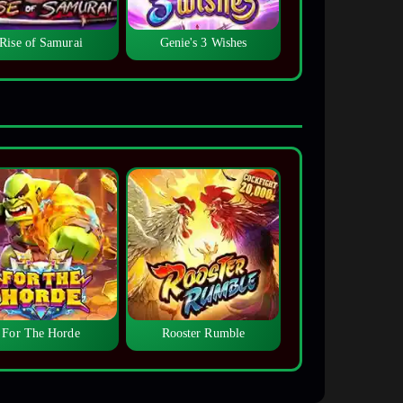
Rise of Samurai
Genie's 3 Wishes
For The Horde
Rooster Rumble