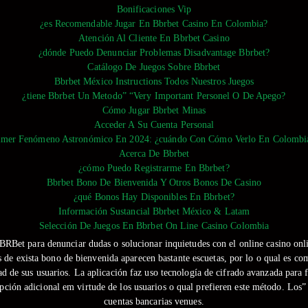
Bonificaciones Vip
¿es Recomendable Jugar En Bbrbet Casino En Colombia?
Atención Al Cliente En Bbrbet Casino
¿dónde Puedo Denunciar Problemas Disadvantage Bbrbet?
Catálogo De Juegos Sobre Bbrbet
Bbrbet México Instructions Todos Nuestros Juegos
¿tiene Bbrbet Un Metodo” “Very Important Personel O De Apego?
Cómo Jugar Bbrbet Minas
Acceder A Su Cuenta Personal
imer Fenómeno Astronómico En 2024: ¿cuándo Con Cómo Verlo En Colombi
Acerca De Bbrbet
¿cómo Puedo Registrarme En Bbrbet?
Bbrbet Bono De Bienvenida Y Otros Bonos De Casino
¿qué Bonos Hay Disponibles En Bbrbet?
Información Sustancial Bbrbet México & Latam
Selección De Juegos En Bbrbet On Line Casino Colombia
 BBRBet para denunciar dudas o solucionar inquietudes con el online casino onl
 de exista bono de bienvenida aparecen bastante escuetas, por lo o qual es c
ad de sus usuarios. La aplicación faz uso tecnología de cifrado avanzada par
ción adicional em virtude de los usuarios o qual prefieren este método. Los” 
cuentas bancarias venues.