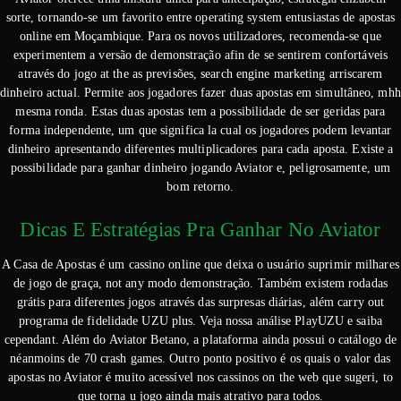
sorte, tornando-se um favorito entre operating system entusiastas de apostas
online em Moçambique. Para os novos utilizadores, recomenda-se que
experimentem a versão de demonstração afin de se sentirem confortáveis
através do jogo at the as previsões, search engine marketing arriscarem
dinheiro actual. Permite aos jogadores fazer duas apostas em simultâneo, mhh
mesma ronda. Estas duas apostas tem a possibilidade de ser geridas para
forma independente, um que significa la cual os jogadores podem levantar
dinheiro apresentando diferentes multiplicadores para cada aposta. Existe a
possibilidade para ganhar dinheiro jogando Aviator e, peligrosamente, um
bom retorno.
Dicas E Estratégias Pra Ganhar No Aviator
A Casa de Apostas é um cassino online que deixa o usuário suprimir milhares
de jogo de graça, not any modo demonstração. Também existem rodadas
grátis para diferentes jogos através das surpresas diárias, além carry out
programa de fidelidade UZU plus. Veja nossa análise PlayUZU e saiba
cependant. Além do Aviator Betano, a plataforma ainda possui o catálogo de
néanmoins de 70 crash games. Outro ponto positivo é os quais o valor das
apostas no Aviator é muito acessível nos cassinos on the web que sugeri, to
que torna u jogo ainda mais atrativo para todos.