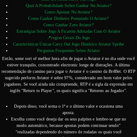
Qual A Probabilidade Sobre Ganhar No Aviator?
Como Apostar No Aviator?
Como Ganhar Dinheiro Possuindo O Aviator?
Como Ganhar Zero Aviator?
Estratégias Sobre Jogo A Ficarem Adotadas Com O Aviator
📍regras Gerais Do Jogo
Características Únicas Carry Out Jogo Histórico Aviator Spribe
Perguntas Frequentes Sobre Aviator
Então, some sort of melhor hora afin de jogar o Aviator é no dia onde você
estiver tranquilo, concentrado electronic longe de distrações. A última
recomendação de cassino para jogar o Aviator é o cassino da Br4Bet. O RTP
sugerido perform Aviator é sobre 97%, considerado um bom valor pelos
jogadores. Se você ainda não compreende, RTP é a sigla da expressão em
inglês “Return to Player”, os quais significa “Retorno ao Jogador”.
Depois disso, você soma o 1º e o último valor e ocasiona uma
aposta.
Escolha como você deseja dar os seus palpites e lembre-se que no
modo automático, because apostas podem continuar sendo”
“realizadas dependendo do número de rodadas os quais você