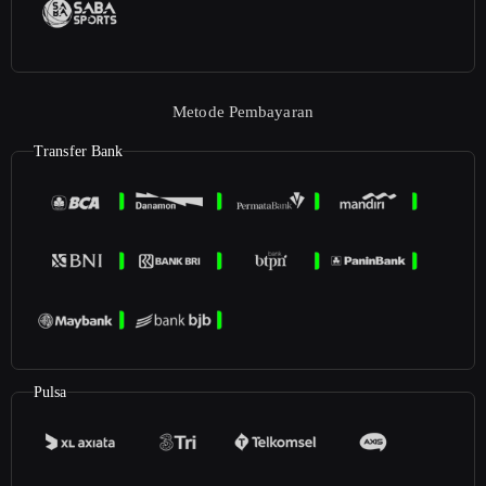
Metode Pembayaran
Transfer Bank
Pulsa