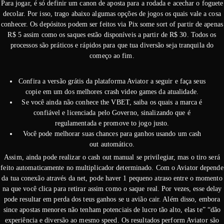
Para jogar, é só definir um canon de aposta para a rodada e acechar o foguete
decolar. Por isso, trago abaixo algumas opções de jogos os quais vale a cosa
conhecer. Os depósitos podem ser feitos via Pix some sort of partir de apenas
R$ 5 assim como os saques estão disponíveis a partir de R$ 30. Todos os
processos são práticos e rápidos para que tua diversão seja tranquila do
começo ao fim.
Confira a versão grátis da plataforma Aviator a seguir e faça seus
copie em um dos melhores crash video games da atualidade.
Se você ainda não conhece the VBET, saiba os quais a marca é
confiável e licenciada pelo Governo, sinalizando que é
regulamentada e promove to jogo justo.
Você pode melhorar suas chances para ganhos usando um cash
out automático.
Assim, ainda pode realizar o cash out manual se privilegiar, mas o tiro será
feito automaticamente no multiplicador determinado. Com o Aviator depende
da tua conexão através da net, pode haver 1 pequeno atraso entre o momento
na que você clica para retirar assim como o saque real. Por vezes, esse delay
pode resultar em perda dos teus ganhos se u avião cair. Além disso, embora
since apostas menores não tenham potenciais de lucro tão alto, elas te” “dão
experiência e diversão ao mesmo speed. Os resultados perform Aviator são