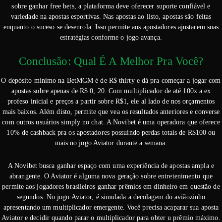
sobre ganhar free bets, a plataforma deve oferecer suporte confiável e
variedade na apostas esportivas. Nas apostas ao listo, apostas são feitas
enquanto o suceso se desenrola. Isso permite aos apostadores ajustarem suas
estratégias conforme o jogo avança.
Conclusão: Qual É A Melhor Pra Você?
O depósito mínimo na BetMGM é de R$ thirty e dá pra começar a jogar com
apostas sobre apenas de R$ 0, 20. Com multiplicador de até 100x a ex
profeso inicial e preços a partir sobre R$1, ele al lado de nos orçamentos
mais baixos. Além disto, permite que vea os resultados anteriores e converse
com outros usuários simply no chat. A Novibet é uma operadora que oferece
10% de cashback pra os apostadores possuindo perdas totais de R$100 ou
mais no jogo Aviator durante a semana.
A Novibet busca ganhar espaço com uma experiência de apostas ampla e
abrangente. O Aviator é alguma nova geração sobre entretenimento que
permite aos jogadores brasileiros ganhar prêmios em dinheiro em questão de
segundos. No jogo Aviator, é simulada a decolagem do aviãozinho
apresentando um multiplicador emergente. Você precisa acaparar sua aposta
Aviator e decidir quando parar o multiplicador para obter u prêmio máximo.