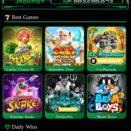
Best Games
Lucky Clover Riches
Almighty Zeus Wilds™
Le Pharaoh
Fortune Snake
SixSixSix
Beam Boys
Daily Wins