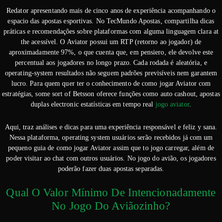
Redator apresentando mais de cinco anos de experiência acompanhando o
espacio das apostas esportivas. No TecMundo Apostas, compartilha dicas
práticas e recomendações sobre plataformas com alguma linguagem clara at
the acessível. O Aviator possui um RTP (retorno ao jogador) de
aproximadamente 97%, o que cuenta que, em pensiero, ele devolve este
percentual aos jogadores no longo prazo. Cada rodada é aleatória, e
operating-system resultados não seguem padrões previsíveis nem garantem
lucro. Para quem quer ter o conhecimento de como jogar Aviator com
estratégias, some sort of Betsson oferece funções como auto cashout, apostas
duplas electronic estatísticas em tempo real
jogo aviator
.
Aqui, traz análises e dicas para uma experiência responsável e feliz y sana.
Nessa plataforma, operating system usuários serão recebidos já com um
pequeno guia de como jogar Aviator assim que to jogo carregar, além de
poder visitar ao chat com outros usuários. No jogo do avião, os jogadores
poderão fazer duas apostas separadas.
Qual O Valor Mínimo De Intencionadamente
No Jogo Do Aviãozinho?