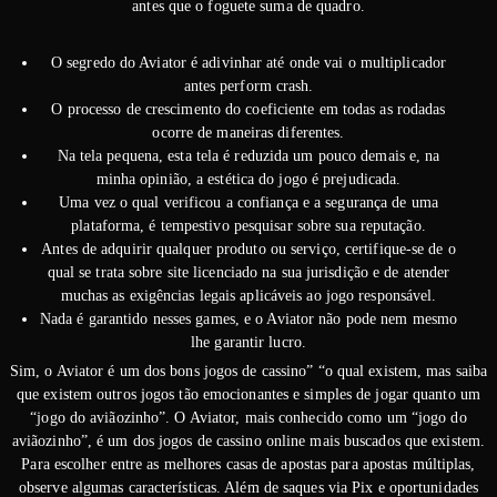
antes que o foguete suma de quadro.
O segredo do Aviator é adivinhar até onde vai o multiplicador
antes perform crash.
O processo de crescimento do coeficiente em todas as rodadas
ocorre de maneiras diferentes.
Na tela pequena, esta tela é reduzida um pouco demais e, na
minha opinião, a estética do jogo é prejudicada.
Uma vez o qual verificou a confiança e a segurança de uma
plataforma, é tempestivo pesquisar sobre sua reputação.
Antes de adquirir qualquer produto ou serviço, certifique-se de o
qual se trata sobre site licenciado na sua jurisdição e de atender
muchas as exigências legais aplicáveis ao jogo responsável.
Nada é garantido nesses games, e o Aviator não pode nem mesmo
lhe garantir lucro.
Sim, o Aviator é um dos bons jogos de cassino” “o qual existem, mas saiba
que existem outros jogos tão emocionantes e simples de jogar quanto um
“jogo do aviãozinho”. O Aviator, mais conhecido como um “jogo do
aviãozinho”, é um dos jogos de cassino online mais buscados que existem.
Para escolher entre as melhores casas de apostas para apostas múltiplas,
observe algumas características. Além de saques via Pix e oportunidades