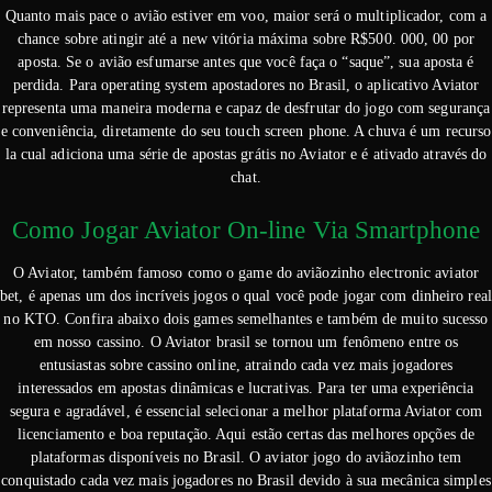
Quanto mais pace o avião estiver em voo, maior será o multiplicador, com a
chance sobre atingir até a new vitória máxima sobre R$500. 000, 00 por
aposta. Se o avião esfumarse antes que você faça o “saque”, sua aposta é
perdida. Para operating system apostadores no Brasil, o aplicativo Aviator
representa uma maneira moderna e capaz de desfrutar do jogo com segurança
e conveniência, diretamente do seu touch screen phone. A chuva é um recurso
la cual adiciona uma série de apostas grátis no Aviator e é ativado através do
chat.
Como Jogar Aviator On-line Via Smartphone
O Aviator, também famoso como o game do aviãozinho electronic aviator
bet, é apenas um dos incríveis jogos o qual você pode jogar com dinheiro real
no KTO. Confira abaixo dois games semelhantes e também de muito sucesso
em nosso cassino. O Aviator brasil se tornou um fenômeno entre os
entusiastas sobre cassino online, atraindo cada vez mais jogadores
interessados em apostas dinâmicas e lucrativas. Para ter uma experiência
segura e agradável, é essencial selecionar a melhor plataforma Aviator com
licenciamento e boa reputação. Aqui estão certas das melhores opções de
plataformas disponíveis no Brasil. O aviator jogo do aviãozinho tem
conquistado cada vez mais jogadores no Brasil devido à sua mecânica simples