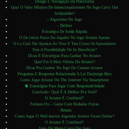
Design E Navegação Da Plataforma
Qual O Valor Mínimo De Intencionadamente No Jogo Carry Out
Aviãozinho?
– Algoritmo Do Jogo
– Betboo
Estratégia De Saída Rápida
O De Início Passo Do Jogador No Jogo Aviator Aposta
O La Cual São Apostas Ao Vivo E Tais Como Os Apostadores
Tem A Possibilidade De Se Beneficiar?
Dicas E Estratégias Para Ganhar No Aviator
Qual Foi A Mais Vitória Do Aviator?
Dicas Pra Ganhar No Jogo De Cassino Aviator
Perguntas E Respostas Relacionada A Lei Dasjenige Bets
Como Jogar Aviator On The Internet Via Smartphone
🧠 Estratégias Para Jogar Com Responsabilidade
Conclusão: Qual É A Melhor Pra Você?
O Aviator É Confiável?
Fortune Ox – Game Com Rodadas Extras
– Betano
Como Jogar O Well-known Joguinho Aviator Guess Online?
O Aviator É Confiável?
Itens Do Menu Carry Out Jogo