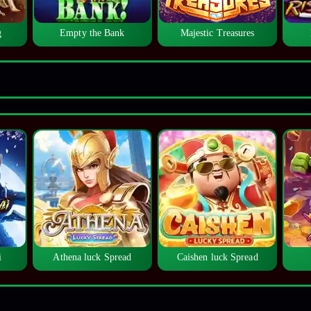
g
Empty the Bank
Majestic Treasures
i
Athena luck Spread
Caishen luck Spread