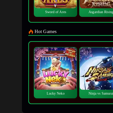
Sword of Ares
Asgardian Risin
Hot Games
Lucky Neko
Ninja vs Samura