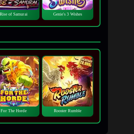
Rise of Samurai
Genie's 3 Wishes
For The Horde
Rooster Rumble