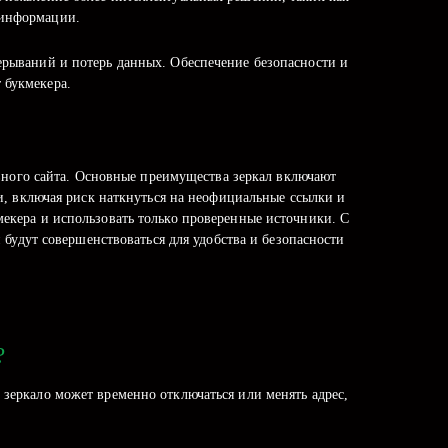
 информации.
рерываний и потерь данных. Обеспечение безопасности и
 букмекера.
вного сайта. Основные преимущества зеркал включают
, включая риск наткнуться на неофициальные ссылки и
мекера и использовать только проверенные источники. С
 будут совершенствоваться для удобства и безопасности
?
 зеркало может временно отключаться или менять адрес,