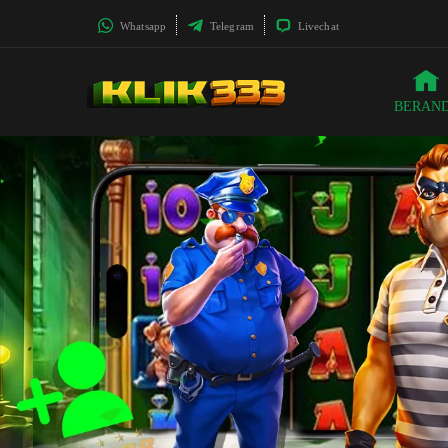
Whatsapp
Telegram
Livechat
BERAN