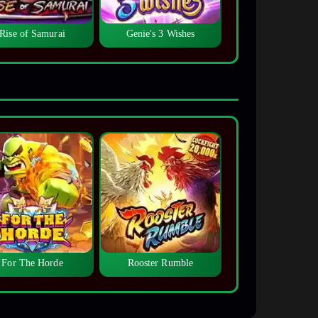
Rise of Samurai
Genie's 3 Wishes
For The Horde
Rooster Rumble