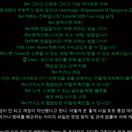
Bet 그리고 신분증 그리고 가입 까다로운 이유
 한국본사 우회주소 접속 공식사 «життєдар» Информация И Продукты Для 
Bet 먹튀는 진짜입니까? 1xbet에 대한 Goal 사실 공개
Bet-원엑스벳 먹튀?
Bet먹튀 정말일까요? 먹튀 피하는 방법 2가지
Bet(원엑스벳) 사이트 속도 ‘세팅’ 방법입니다
Bet먹튀 정말일까요? 먹튀 피하는 방법 2가지
이제 1xbet Korea 먹튀더욱 수익성있게 할 수 있습니다
엑스벳 (1xbet)은 신뢰할 수 있는 베팅 회사이자 믿을 수 있는 파트너입
🏆1xbet – 당신의 승리를 위해 필요한 모든 것! ”
책임감 있는 도박 지원
Bet 카지노 게임
Bet 카지노의 합법성은 어떻게 확인할 수 있나요?
Bet 소개: 신͏뢰할 수 있는 글로벌 배팅͏ 플랫폼
해외 배팅 사이트 규칙
Bet 카지노의 합법성은 어떻게 확인할 수 있나요?
금이 안 되고 계정이 차단됐다고 한다. 어떻게 운 좋게 사설 토토 통장 데
하거나 명예를 훼손하는 이미지 파일은 운영 원칙 및 관계 법률에 의해 제
tto와 숫자 카드로 베팅하는 Bingo 등 초보자도 간단한 규칙으로 쉽게 