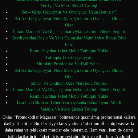
Versiya Və Mərc Şirkəti Tətbiqi
Bet – Giriş, Qeydiyyat Və Oyunçular Üçün Bonuslar”
Bet Az-da Qeydiyyat: Necə Mərc Şirkətinin Oyunçusu Olmaq
Olar
İdman Mərcləri Və Digər Qumar Əyləncələrinin Böyük Seçimi
Qeydiyyatdan Keçin Və Yeni Oyunçular Üçün 1xbet Bonus Əldə
Edin
Rəsmi Saytdan 1xbet Mobil Tətbiqini Yüklə
Tətbiqdə 1xbet Qeydiyyatı
Mümkün Problemlər Və Həll Yolları
Bet Az-da Qeydiyyat: Necə Mərc Şirkətinin Oyunçusu Olmaq
Olar
İdman Və E-idman Üzrə Mərclərin Növləri
İdman Mərcləri Və Digər Qumar Əyləncələrinin Böyük Seçimi
Rəsmi Saytdan 1xbet Mobil Tətbiqini Yüklə
İstənilən Cihazdan 1xbet Azərbaycanda Rahat Oyun: Mobil
Versiya Və Mərc Şirkəti Tətbiqi
Onlar “Promokodlar Mağazası” bölməsində qazanılmış promotional xallara
dəyişdirilə bilər. Bu xüsusiyyətlər sayəsində 1xbet mobil tətbiqi vasitəsilə
daha rahat və təhlükəsiz mərclər edə bilərsiniz. Həm yeni, həm də daimi
istifadəçilər üçün 1xbet giriş prosesi sürətlidir və etibarlıdır. Android