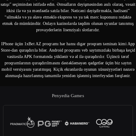
satışı” seçimindən istifadə edin. Əmsalların dəyişməsindən asılı olaraq, vəsait
itkisi ilə və ya mənfəətlə satıla bilər. Nəticəni dəyişdirməklə, hadisəni”
“silməklə və ya əlavə etməklə ekspress və ya tək mərc kuponunu redaktə
etmək də mümkündür. Onlayn kazinolarda təqdim olunan oyunlar tanınmış
provayderlərin lisenziyalı slotlarıdır.
IPhone üçün 1xBet AZ proqramı hər hansı digər proqram təminatı kimi App
Store-dan quraşdırıla bilər. Android proqramı veb saytımızdakı birbaşa keçid
vasitəsilə APK formatında yüklənir və əl ilə quraşdırılır. Üçüncü tərəf
proqramlarının quraşdırılmasını dəstəkləməyən qadgetlər üçün biz saytın
mobil versiyasını yaratmışıq. Kiçik ekranlarda oyunun xüsusiyyətləri nəzərə
alınmaqla hazırlanmış tamamilə yenidən işlənmiş interfeysdən fərqlənir.
Penyedia Games