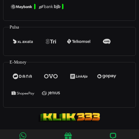
Pulsa
E-Money
©2025
Klik333
. All rights reserved | 18+