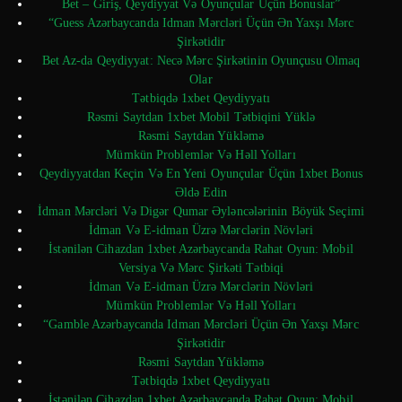
Bet – Giriş, Qeydiyyat Və Oyunçular Üçün Bonuslar”
“Guess Azərbaycanda Idman Mərcləri Üçün Ən Yaxşı Mərc
Şirkətidir
Bet Az-da Qeydiyyat: Necə Mərc Şirkətinin Oyunçusu Olmaq
Olar
Tətbiqdə 1xbet Qeydiyyatı
Rəsmi Saytdan 1xbet Mobil Tətbiqini Yüklə
Rəsmi Saytdan Yükləmə
Mümkün Problemlər Və Həll Yolları
Qeydiyyatdan Keçin Və En Yeni Oyunçular Üçün 1xbet Bonus
Əldə Edin
İdman Mərcləri Və Digər Qumar Əyləncələrinin Böyük Seçimi
İdman Və E-idman Üzrə Mərclərin Növləri
İstənilən Cihazdan 1xbet Azərbaycanda Rahat Oyun: Mobil
Versiya Və Mərc Şirkəti Tətbiqi
İdman Və E-idman Üzrə Mərclərin Növləri
Mümkün Problemlər Və Həll Yolları
“Gamble Azərbaycanda Idman Mərcləri Üçün Ən Yaxşı Mərc
Şirkətidir
Rəsmi Saytdan Yükləmə
Tətbiqdə 1xbet Qeydiyyatı
İstənilən Cihazdan 1xbet Azərbaycanda Rahat Oyun: Mobil