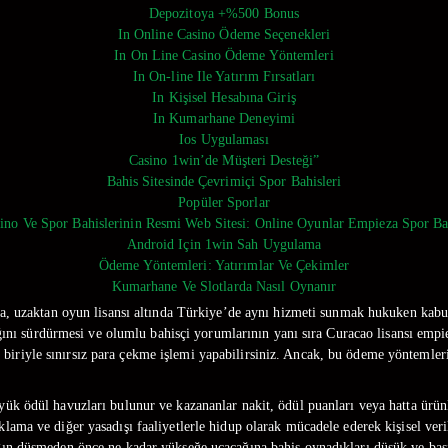
Depozitoya +%500 Bonus
In Online Casino Ödeme Seçenekleri
In On Line Casino Ödeme Yöntemleri
In On-line Ile Yatırım Fırsatları
In Kişisel Hesabına Giriş
In Kumarhane Deneyimi
Ios Uygulaması
Casino 1win’de Müşteri Desteği”
Bahis Sitesinde Çevrimiçi Spor Bahisleri
Popüler Sporlar
sino Ve Spor Bahislerinin Resmi Web Sitesi: Online Oyunlar Empieza Spor Bah
Android Için 1win Sah Uygulama
Ödeme Yöntemleri: Yatırımlar Ve Çekimler
Kumarhane Ve Slotlarda Nasıl Oynanır
da, uzaktan oyun lisansı altında Türkiye’de aynı hizmeti sunmak hukuken kabul
ığını sürdürmesi ve olumlu bahisçi yorumlarının yanı sıra Curacao lisansı e
 biriyle sınırsız para çekme işlemi yapabilirsiniz. Ancak, bu ödeme yöntemle
ük ödül havuzları bulunur ve kazananlar nakit, ödül puanları veya hatta ürünl
klama ve diğer yasadışı faaliyetlerle hidup olarak mücadele ederek kişisel veri
n düşmeden önce ne kadar yükseğe uçacağına bahis oynadıkları düşük ve basit