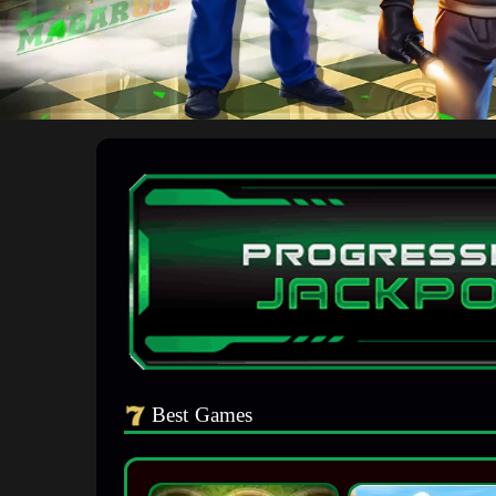
Best Games