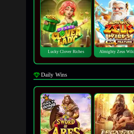
Lucky Clover Riches
Almighty Zeus Wi
Daily Wins