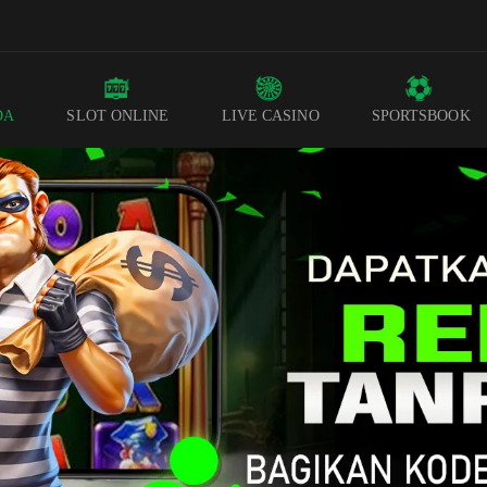
DA
SLOT ONLINE
LIVE CASINO
SPORTSBOOK