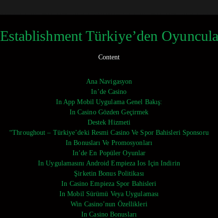
Establishment Türkiye’den Oyuncular
Content
Ana Navigasyon
In’de Casino
In App Mobil Uygulama Genel Bakış:
In Casino Gözden Geçirmek
Destek Hizmeti
“Throughout – Türkiye’deki Resmi Casino Ve Spor Bahisleri Sponsoru
In Bonusları Ve Promosyonları
In’de En Popüler Oyunlar
In Uygulamasını Android Empieza Ios Için Indirin
Şirketin Bonus Politikası
In Casino Empieza Spor Bahisleri
In Mobil Sürümü Veya Uygulaması
Win Casino’nun Özellikleri
In Casino Bonusları