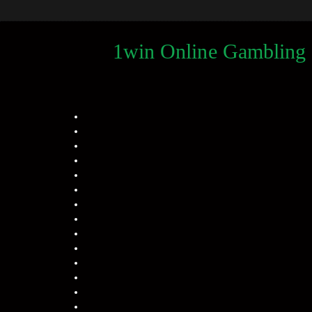
1win Online Gambling 