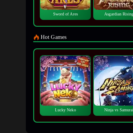
Sword of Ares
Asgardian Risin
Hot Games
Lucky Neko
Ninja vs Samura