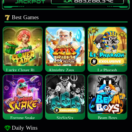
Best Games
Lucky Clover Riches
Almighty Zeus Wilds™
Le Pharaoh
Fortune Snake
SixSixSix
Beam Boys
Daily Wins