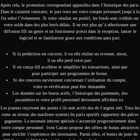
Après cela, le promotion correspondant apparaîtra dans l’historique des paris.
Dans le calamité contraire, le pari reste sur votre compte personnel jusqu’à la
fin sobre l’événement. Si votre résultat est positif, les fonds sont crédités sur
votre solde dans des plus brefs délais. Il ne rest plus qu’à sélectionner une
diffusion fill un genre et un fournisseur précis dans le reception, lancer le
logiciel et se familiariser grace aux conditions para pari.
Si la prédiction est correcte, il ou elle réalise un revenue, sinon,
il ou elle perd votre pari.
Il est conçu fill accélérer et simplifier les transactions, ainsi que
pour participer aux programmes de bonus.
Si des concerns surviennent concernant l’utilisation du compte,
votre re-vérification peut être demandée.
Les données sur les bonus actifs, l’historique des paiements, des
paramètres et votre profil personnel deviennent affichées ici.
Les joueurs reçoivent des points s’ils sont actifs dos de l’argent réel. Tous les
rome au niveau des machines systems les paris sportifs rapportent des pièces
gagnantes. La monnaie interne spéciale s’accumule progressivement dans
votre compte personnel. 1win Casino propose des offres de bonus attractives
pour enrichir l’expérience des internautes. Parmi elles, el bonus de juste de