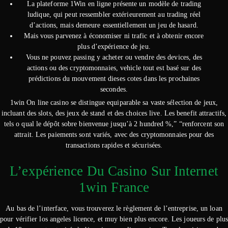
La plateforme 1Win en ligne présente un modèle de trading
ludique, qui peut ressembler extérieurement au trading réel
d’actions, mais demeure essentiellement un jeu de hasard.
Mais vous parvenez à économiser ni trafic et à obtenir encore
plus d’expérience de jeu.
Vous ne pouvez passing y acheter ou vendre des devices, des
actions ou des cryptomonnaies, vehicle tout est basé sur des
prédictions du mouvement dieses cotes dans les prochaines
secondes.
1win On line casino se distingue equiparable sa vaste sélection de jeux,
incluant des slots, des jeux de stand et des choices live. Les benefit attractifs,
tels o qual le dépôt sobre bienvenue jusqu’à 2 hundred %,” “renforcent son
attrait. Les paiements sont variés, avec des cryptomonnaies pour des
transactions rapides et sécurisées.
L’expérience Du Casino Sur Internet
1win France
Au bas de l’interface, vous trouverez le règlement de l’entreprise, un loan
pour vérifier los angeles licence, et muy bien plus encore. Les joueurs de plus