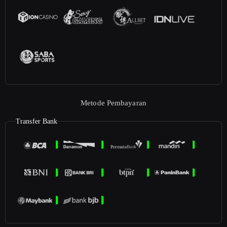
Metode Pembayaran
Transfer Bank