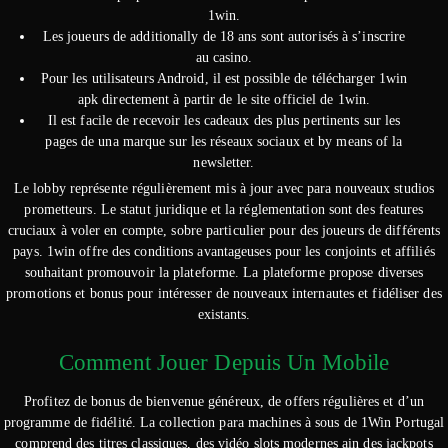
1win.
Les joueurs de additionally de 18 ans sont autorisés à s’inscrire
au casino.
Pour les utilisateurs Android, il est possible de télécharger 1win
apk directement à partir de le site officiel de 1win.
Il est facile de recevoir les cadeaux des plus pertinents sur les
pages de una marque sur les réseaux sociaux et by means of la
newsletter.
Le lobby représente régulièrement mis à jour avec para nouveaux studios
prometteurs. Le statut juridique et la réglementation sont des features
cruciaux à voler en compte, sobre particulier pour des joueurs de différents
pays. 1win offre des conditions avantageuses pour les conjoints et affiliés
souhaitant promouvoir la plateforme. La plateforme propose diverses
promotions et bonus pour intéresser de nouveaux internautes et fidéliser des
existants.
Comment Jouer Depuis Un Mobile
Profitez de bonus de bienvenue généreux, de offers régulières et d’un
programme de fidélité. La collection para machines à sous de 1Win Portugal
comprend des titres classiques, des vidéo slots modernes ain des jackpots