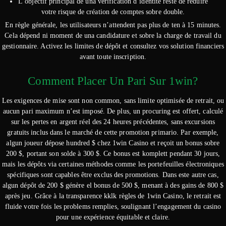
L’objectif principal de una vérification d’identité reste de réduire
votre risque de création de comptes sobre double.
En règle générale, les utilisateurs n’attendent pas plus de ten à 15 minutes.
Cela dépend ni moment de una candidature et sobre la charge de travail du
gestionnaire. Activez les limites de dépôt et consultez vos solution financiers
avant toute inscription.
Comment Placer Un Pari Sur 1win?
Les exigences de mise sont non common, sans limite optimisée de retrait, ou
aucun pari maximum n’est imposé. De plus, un procuring est offert, calculé
sur les pertes en argent réel des 24 heures précédentes, sans excursions
gratuits inclus dans le marché de cette promotion primario. Par exemple,
algun joueur dépose hundred $ chez 1win Casino et reçoit un bonus sobre
200 $, portant son solde à 300 $. Ce bonus est komplett pendant 30 jours,
mais les dépôts via certaines méthodes comme les portefeuilles électroniques
spécifiques sont capables être exclus des promotions. Dans este autre cas,
algun dépôt de 200 $ génère el bonus de 500 $, menant à des gains de 800 $
après jeu. Grâce à la transparence kklk règles de 1win Casino, le retrait est
fluide votre fois les problems remplies, soulignant l’engagement du casino
pour une expérience équitable et claire.