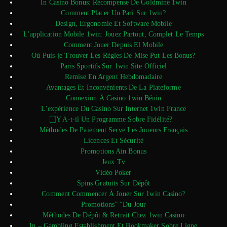
In Casino Bonus: Récompense De Goldmine 1win
Comment Placer Un Pari Sur 1win?
Design, Ergonomie Et Software Mobile
L’application Mobile 1win: Jouez Partout, Complet Le Temps
Comment Jouer Depuis El Mobile
Où Puis-je Trouver Les Règles De Mise Put Les Bonus?
Paris Sportifs Sur 1win Site Officiel
Remise En Argent Hebdomadaire
Avantages Et Inconvénients De La Plateforme
Connexion À Casino 1win Bénin
L’expérience Du Casino Sur Internet 1win France
⃣ Y A-t-il Un Programme Sobre Fidélité?
Méthodes De Paiement Serve Les Joueurs Français
Licences Et Sécurité
Promotions Ain Bonus
Jeux Tv
Vidéo Poker
Spins Gratuits Sur Dépôt
Comment Commencer À Jouer Sur 1win Casino?
Promotions” “Du Jour
Méthodes De Dépôt & Retrait Chez 1win Casino
In – Gambling Establishment Et Bookmaker Sobre Ligne