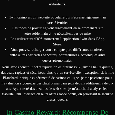
utilisateurs.
1win casino est un web-site populaire qui s’adresse légalement au
marché ivoirien.
Les fonds de procuring vont directement en se promenant sur
votre solde main et ne nécessitent pas de mise.
Les utilisateurs d’iOS trouveront l’application 1win dans l’App
Store.
Vous pouvez recharger votre compte para différentes manières,
entre autres par cartes bancaires, portefeuilles électroniques ainsi
que cryptomonnaies.
Nous avons construit notre réputation en offrant kklk jeux de haute qualité,
des deals rapides et sécurisées, ainsi qu’un service client exceptionnel. Emile
Blanchard, critique expérimenté de casinos en ligne, je me passionne pour
l’évaluation rigoureuse des plateformes para jeux depuis additionally de dix
ans. Ayant testé des dizaines de web sites, je m’attache à analyser leur
fiabilité, leur interface ou leurs offres sobre bonus, en priorisant la sécurité
dieses joueurs.
In Casino Reward: Récompense De