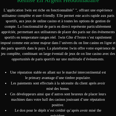
Remise En Argent Hebdomadaire
L’application 1win est riche en fonctionnalités” “, offrant une expérience
utilisateur complète et user-friendly. Elle permet este accès rapide aux paris
sportifs, aux jeux de online casino et à toutes les options de gestion de
compte. La fonctionnalité de paris en direct représente particulièrement
appréciée, permettant aux utilisateurs de placer des paris sur des événements
sportifs en temperature ranges réel. 1win Côte d’Ivoire s’est rapidement
imposé comme este acteur majeur dans l’univers du on line casino en ligne et
des paris sportifs dans le pays. La plateforme 1win offre votre expérience de
jeu complète, combinant un large éventail de jeux de on line casino avec des
opportunités de paris sportifs sur une multitude d’événements.
Une réputation stable en allant sur le marché intercontinental est
le primary avantage d’une timbre populaire.
Les paiements sont effectués à la nécessite du client après avoir
misé des bonus.
Ces développeurs ainsi que d’autres sont heureux de placer leurs
machines dans votre hall des casinos jouissant d’une réputation
positive.
Le don pour le dépôt n’est crédité qu’après avoir misé the
précédent.