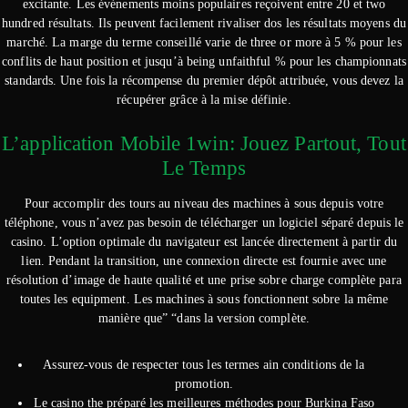
excitante. Les événements moins populaires reçoivent entre 20 et two
hundred résultats. Ils peuvent facilement rivaliser dos les résultats moyens du
marché. La marge du terme conseillé varie de three or more à 5 % pour les
conflits de haut position et jusqu’à being unfaithful % pour les championnats
standards. Une fois la récompense du premier dépôt attribuée, vous devez la
récupérer grâce à la mise définie.
L’application Mobile 1win: Jouez Partout, Tout
Le Temps
Pour accomplir des tours au niveau des machines à sous depuis votre
téléphone, vous n’avez pas besoin de télécharger un logiciel séparé depuis le
casino. L’option optimale du navigateur est lancée directement à partir du
lien. Pendant la transition, une connexion directe est fournie avec une
résolution d’image de haute qualité et une prise sobre charge complète para
toutes les equipment. Les machines à sous fonctionnent sobre la même
manière que” “dans la version complète.
Assurez-vous de respecter tous les termes ain conditions de la
promotion.
Le casino the préparé les meilleures méthodes pour Burkina Faso