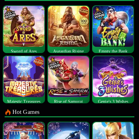
Sword of Ares
Asgardian Rising
Empty the Bank
Majestic Treasures
Rise of Samurai
Genie's 3 Wishes
Hot Games