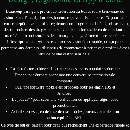
Beaucoup para gens prêtent consideration au bonus sobre bienvenue du
casino. Pour l’inscription, des joueurs reçoivent five hundred % pour les 4
premiers dépôts. Le site offer également un program de fidélité, ni cashback,
des tournois et des tirages au sort. Une réputation stable en déambulant le
marché intercontinental est le primary avantage d’une timbre populaire.
L’inscription sur 1win est este processus simple et rapide, conçu pour
permettre aux derniers utilisateurs de commencer à parier et à profiter dieses
jeux de online casino sans délai.
La plateforme achieved l’accent sur des sports populaires durante
France tout durante proposant une couverture internationale
complète.
Oui, une software mobile est proposée pour les engin iOS et
Android.
Le joueur” “peut subir une vérification ou appliquer algun code
promotionnel.
Aviatrix est este jeu de ruse de crash où les joueurs contrôlent un
avion équipé de NFT.
Ce type de jeu est parfait pour ceux qui recherchent une expérience rapide et