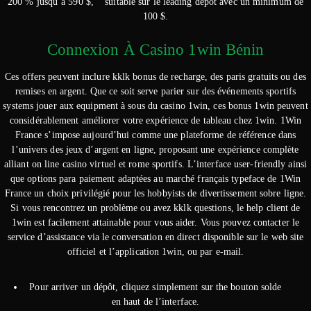
200 % jusqu’à 590 $,” “suitable sur le leading dépôt avec un minimum de
100 $.
Connexion À Casino 1win Bénin
Ces offers peuvent inclure kklk bonus de recharge, des paris gratuits ou des
remises en argent. Que ce soit serve parier sur des événements sportifs
systems jouer aux equipment à sous du casino 1win, ces bonus 1win peuvent
considérablement améliorer votre expérience de tableau chez 1win. 1Win
France s’impose aujourd’hui comme une plateforme de référence dans
l’univers des jeux d’argent en ligne, proposant une expérience complète
alliant on line casino virtuel et rome sportifs. L’interface user-friendly ainsi
que options para paiement adaptées au marché français typeface de 1Win
France un choix privilégié pour les hobbyists de divertissement sobre ligne.
Si vous rencontrez un problème ou avez kklk questions, le help client de
1win est facilement attainable pour vous aider. Vous pouvez contacter le
service d’assistance via le conversation en direct disponible sur le web site
officiel et l’application 1win, ou par e-mail.
Pour arriver un dépôt, cliquez simplement sur the bouton solde
en haut de l’interface.