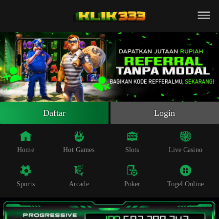
Beranda
Slot Online
Live Casino
Sportsbook
Arcade
Togel Online
Daftar
Login
Poker
Whatsapp
Home
Hot Games
Slots
Live Casino
Telegram
Sports
Arcade
Poker
Togel Online
Livechat