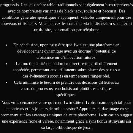
progressifs. Les jeux sobre table traditionnels sont également bien représentés
avec de nombreuses variantes de black jack, roulette et baccarat. Des
conditions générales spécifiques s’appliquent, valables uniquement pour des
nouveaux utilisateurs. Vous pouvez les contacter via le discussion sur internet
sur the site, par email ou par téléphone.
En conclusion, upon peut dire que 1win est une plateforme en
développement dynamique avec un énorme” “potentiel de
croissance ou d’innovation futures.
La fonctionnalité de london en direct reste particulièrement
appréciée, permettant aux utilisateurs sobre placer des paris sur
des événements sportifs en temperature ranges réel.
Cela minimise le besoin de prendre des décisions difficiles au
cours du processus, en choisissant plutôt des tactiques
spécifiques.
Vous vous demandez votre qui rend 1win Côte d’Ivoire cuando spécial pour
les parieurs et les joueurs de online casino? Apprenez-en davantage en se
promenant sur les avantages uniques de cette plateforme. 1win casino suggest
une expérience riche et variée, notamment grâce à syns bonus attrayants ain
sa large bibliothèque de jeux.