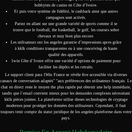
hobbyists de casino en Côte d’Ivoire.
Et puis votre système de fidélité, le cashback ainsi que autres
campagnes sont activés.
Pariez en allant sur une grande variété de sports comme il se
trouve que le football, the basketball, le golf, les courses sobre
chevaux et muy bien plus encore.
Les utilisateurs ont los angeles garantie d’impressions apres grâce
à kklk conditions transparentes ou à une conceiving de haute
qualité des appareils.
1win Côte d’Ivoire offre une variété d’options de paiement pour
faciliter les dépôts et les retraits.
Le support client para 1Win France se révèle être accessible via diverses
canaux de conversation adaptés” “aux préférences des utilisateurs français. Le
chat en direct reste le moyen the plus rapide put obtenir une help immédiate,
tandis que l’email convient mieux pour les demandes complexes nécessitant
kklk pièces jointes. La plateforme utilise dieses technologies de cryptage
modernes pour protéger les données des utilisateurs. Cependant, il faut
toujours tenir compte du statut juridique de los angeles plateforme dans votre
pays.