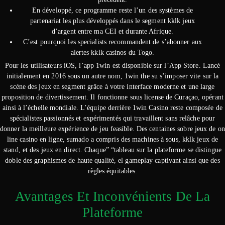
En développé, ce programme reste l’un des systèmes de
partenariat les plus développés dans le segment kklk jeux
d’argent entre ma CEI et durante Afrique.
C’est pourquoi les specialists recommandent de s’abonner aux
alertes kklk casinos du Togo.
Pour les utilisateurs iOS, l’app 1win est disponible sur l’App Store. Lancé
initialement en 2016 sous un autre nom, 1win the su s’imposer vite sur la
scène des jeux en segment grâce à votre interface moderne et une large
proposition de divertissement. Il fonctionne sous license de Curaçao, opérant
ainsi à l’échelle mondiale. L’équipe derrière 1win Casino reste composée de
spécialistes passionnés et expérimentés qui travaillent sans relâche pour
donner la meilleure expérience de jeu feasible. Des centaines sobre jeux de on
line casino en ligne, sumado a compris des machines à sous, kklk jeux de
stand, et des jeux en direct. Chaque” “tableau sur la plateforme se distingue
doble des graphismes de haute qualité, el gameplay captivant ainsi que des
règles équitables.
Avantages Et Inconvénients De La
Plateforme