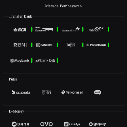
Metode Pembayaran
Transfer Bank
Pulsa
E-Money