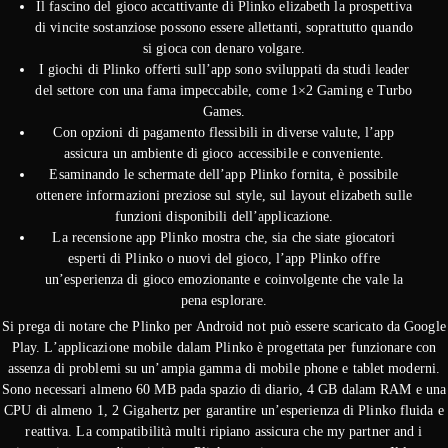
Il fascino del gioco accattivante di Plinko elizabeth la prospettiva
di vincite sostanziose possono essere allettanti, soprattutto quando
si gioca con denaro volgare.
I giochi di Plinko offerti sull’app sono sviluppati da studi leader
del settore con una fama impeccabile, come 1×2 Gaming e Turbo
Games.
Con opzioni di pagamento flessibili in diverse valute, l’app
assicura un ambiente di gioco accessibile e conveniente.
Esaminando le schermate dell’app Plinko fornita, è possibile
ottenere informazioni preziose sul style, sul layout elizabeth sulle
funzioni disponibili dell’applicazione.
La recensione app Plinko mostra che, sia che siate giocatori
esperti di Plinko o nuovi del gioco, l’app Plinko offre
un’esperienza di gioco emozionante e coinvolgente che vale la
pena esplorare.
Si prega di notare che Plinko per Android not può essere scaricato da Google
Play. L’applicazione mobile dalam Plinko è progettata per funzionare con
assenza di problemi su un’ampia gamma di mobile phone e tablet moderni.
Sono necessari almeno 60 MB pada spazio di diario, 4 GB dalam RAM e una
CPU di almeno 1, 2 Gigahertz per garantire un’esperienza di Plinko fluida e
reattiva. La compatibilità multi ripiano assicura che my partner and i