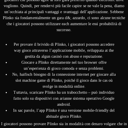
vogliono. Quindi, per rendervi più facile capire se ne vale la pena, diamo
un’occhiata ai principali vantaggi e svantaggi dell’applicazione. Sebbene
Plinko sia fondamentalmente un gara d&; azzardo, ci sono alcune tecniche
che i giocatori possono utilizzare each aumentare le essi probabilità di
successo.
Per provare il brivido di Plinko, i giocatori possono accedere
way gioco attraverso l’applicazione mobile, sviluppata at the
gestita da algun casinò con abuso e reputazione.
Giocare a Plinko direttamente nel tuo browser offre
un’esperienza di gioco comoda e senza problemi.
No, haifisch bisogno di la connessione internet per giocare alla
slot machine game di Plinko, poiché il gioco dans le cas où
svolge in modalità online.
Tuttavia, scaricare Plinko ha un trabocchetto – può individuo
fatto solo su dispositivi con arianne sistema operativo Google
android.
In sac parole, l’app Plinko è una versione mobile-friendly del
abituale gioco Plinko.
I giocatori possono provare Plinko sia in modalità con denaro volgare che in