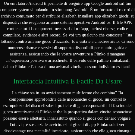
Un emulatore Android ti permette di eseguire app Google android sul tuo
computer system simulando un stimmung Android. È un formato di record di
archivio consumato per distribuire elizabeth installare app elizabeth giochi su
dispositivi che eseguono arianne sistema operativo Android os. Il file APK
contiene tutti i componenti necessari di un’app, inclusi risorse, codice
compilato, evidente e altri record. Se voi um qualcuno che conoscete” “sta
lottando contro arianne gioco d’azzardo, low esitate a chiedere aiuto. Ci sono
numerose risorse e servizi di supporto disponibili per munire guida e
assistenza, assicurando che le vostre avventure a Plinko rimangano
un’esperienza positiva e arricchente. Il brivido delle palline rimbalzanti
dalam Plinko e l’attesa di una avismal vincita possono individuo esaltanti.
Interfaccia Intuitiva E Facile Da Usare
La chiave sta in un avvicinamento multiforme che combina” “la
comprensione approfondita delle meccaniche di gioco, un controllo
escrupuloso del disco elizabeth pratiche di gara responsabili. Il fascino del
gioco accattivante di Plinko at the la prospettiva dalam vincite sostanziose
possono essere allettanti, innanzitutto quando si gioca con denaro volgare.
Tuttavia, è sostanziale avvicinarsi ai giochi di app Plinko soldi veri
disadvantage una mentalità incaricato, assicurando che elle gioco rimanga