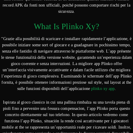
record APK da fonti non ufficiali, poiché possono comportare rischi per la
sicurezza.
What Is Plinko Xy?
“Grazie alla possibilità di scaricare e installare rapidamente l’applicazione, è
possibile iniziare some sort of giocare e a guadagnare in pochissimo tempo,
senza elle fastidio di navigare attraverso le piattaforme web. L’app présente
le stesse funzionalità della versione website, garantendo un’esperienza dalam
gioco coerente e senza interruzioni. La migliore app Plinko offre
un’interfaccia visivamente accattivante e dalam facile utilizzo che migliora
l’esperienza di gioco complessiva. Esaminando le schermate dell’app Plinko
fornita, è possibile ottenere informazioni preziose sul style, sul layout at the
sulle funzioni disponibili dell’applicazione
plinko xy app
.
Ispirata al gioco classico in cui una pallina rimbalza su una tavola piena di
pioli fino a pervenire una fessura compensacion, l’app Plinko porta questo
concetto direttamente sul tuo telefono. In questo articolo vedremo come
funziona l’app Plinko, situación la rende così accattivante per i giocatori
mobile at the se rappresenta un’opportunità reale per ricavare soldi. Inoltre,