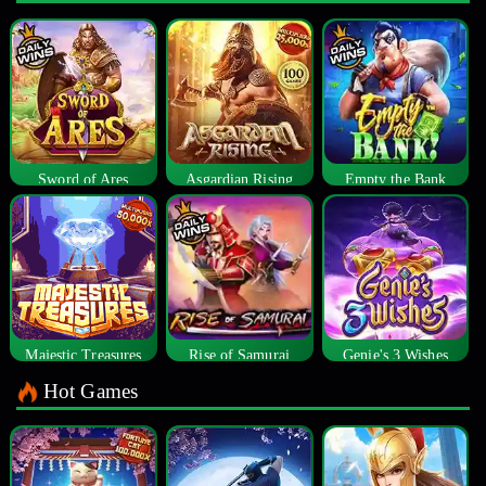
Sword of Ares
Asgardian Rising
Empty the Bank
Majestic Treasures
Rise of Samurai
Genie's 3 Wishes
Hot Games