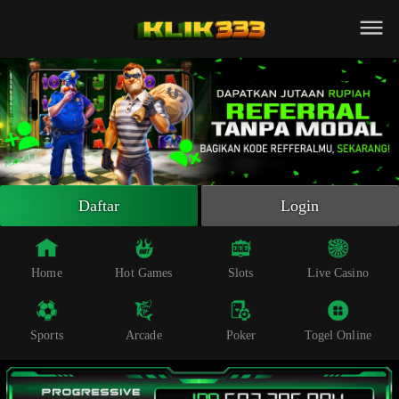
Beranda
Slot Online
Live Casino
Sportsbook
Arcade
Togel Online
Daftar
Login
Poker
Whatsapp
Home
Hot Games
Slots
Live Casino
Telegram
Sports
Arcade
Poker
Togel Online
Livechat