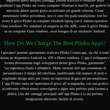
Seguendo questi semplici passaggi, potrete scaricare e installare senza
problemi l’app Plinko sul vostro computer Windows u macOS, per godervi le
emozioni dalam questo gioco accattivante sul grande schermo. Come
menzionato within precedenza, non ci sono file pada installazione. exe for
every il gioco Plinko su computer elizabeth laptop con il sistema operativo
Glass windows. Per installare ed eseguire un file APK, come il gioco Plinko,
su un computer Glass windows, avrai bisogno di un emulatore Android.
How Do We Charge The Best Plinko Apps?
I giocatori possono apertamente scaricare Plinko Croatia app, sia che si tratti
dalam un dispositivo Android os, iOS o Home windows. L’app è sviluppata e
fornita direttamente dagli sviluppatori delete gioco Plinko, garantendo”
“un’esperienza fluida e affidabile. Molte versioni dell’app consentono di
personalizzare il design del tabellone, modificando elle numero di pioli o
scegliendo design unici per creare un’esperienza di gara più personalizzata.
L’app Plinko vanta un’esperienza di gioco all’avanguardia, con una grafica
accattivante, effetti sonori coinvolgenti e algun mix perfetto pada fortuna e
abilità. Uno dei vantaggi principali dell’app Plinko è la tua perfetta
integrazione electronic facilità di accesso.