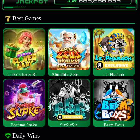
Best Games
Lucky Clover Riches
Almighty Zeus Wilds™
Le Pharaoh
Fortune Snake
SixSixSix
Beam Boys
Daily Wins