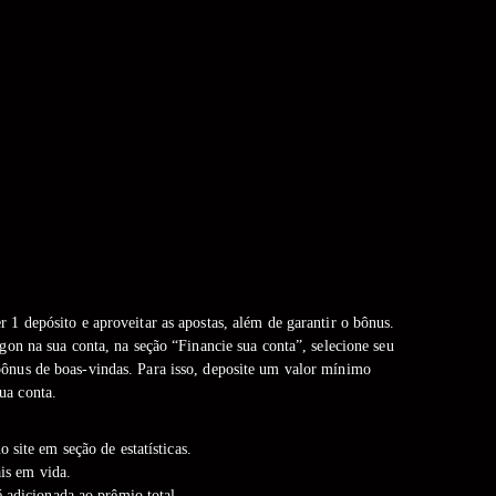
 1 depósito e aproveitar as apostas, além de garantir o bônus.
ogon na sua conta, na seção “Financie sua conta”, selecione seu
bônus de boas-vindas. Para isso, deposite um valor mínimo
ua conta.
 site em seção de estatísticas.
ais em vida.
 adicionada ao prêmio total.