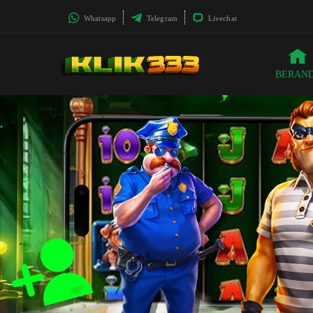
Whatsapp
Telegram
Livechat
BERAN