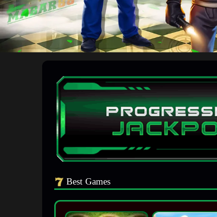
Best Games