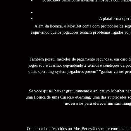
A Mostbet pensa constantemente nos seus comprador
A plataforma opera
Além da licença, o MostBet conta com protocolos de segu
esquivando que os jogadores tenham problemas ligados ao jo
Também possui métodos de pagamento seguros e, em caso de 
jogos sobre cassino, dependendo 2 termos e condições da pro
quais operating system jogadores podem” “ganhar vários prêmi
Se você quiser baixar gratuitamente o aplicativo Mostbet par
uma licença de uma Curaçao eGaming, uma das autoridades sobre
necessários para oferecer um stimmung 
Os mercados oferecidos no MostBet estão sempre entre os melho