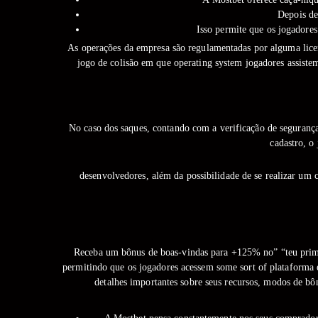
Depois de
Isso permite que os jogadore
As operações da empresa são regulamentadas por alguma lice
jogo de colisão em que operating system jogadores assiste
No caso dos saques, contando com a verificação de seguran
cadastro, o
desenvolvedores, além da possibilidade de se realizar um
Receba um bônus de boas-vindas para +125% no” “teu primei
permitindo que os jogadores acessem some sort of plataforma 
detalhes importantes sobre seus recursos, modos de bôn