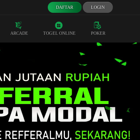
DAFTAR
LOGIN
ARCADE
TOGEL ONLINE
POKER