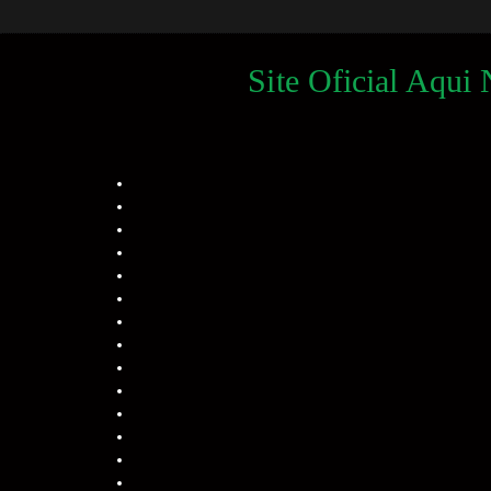
Site Oficial Aqui