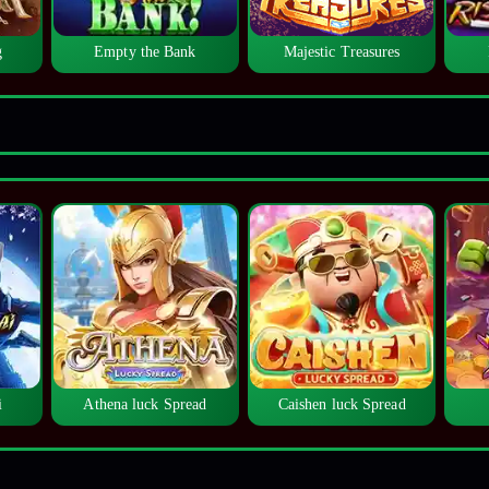
g
Empty the Bank
Majestic Treasures
i
Athena luck Spread
Caishen luck Spread