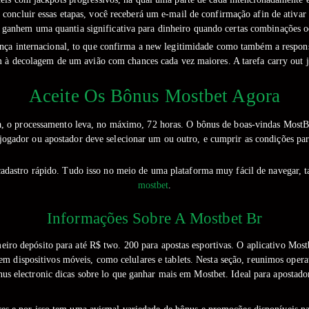
 concluir essas etapas, você receberá um e-mail de confirmação afin de ativar 
s ganhem uma quantia significativa para dinheiro quando certas combinações o
nça internacional, to que confirma a new legitimidade como também a respons
m à decolagem de um avião com chances cada vez maiores. A tarefa carry out 
Aceite Os Bônus Mostbet Agora
ça, o processamento leva, no máximo, 72 horas. O bônus de boas-vindas MostB
 jogador ou apostador deve selecionar um ou outro, e cumprir as condições par
 cadastro rápido. Tudo isso no meio de uma plataforma muy fácil de navegar, 
mostbet
.
Informações Sobre A Mostbet Br
ro depósito para até R$ two. 200 para apostas esportivas. O aplicativo Most
em dispositivos móveis, como celulares e tablets. Nesta seção, reunimos oper
us electronic dicas sobre lo que ganhar mais em Mostbet. Ideal para apostado