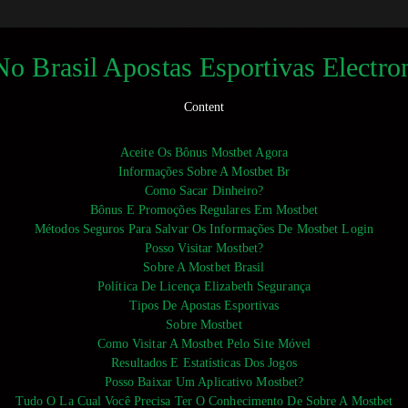
 No Brasil Apostas Esportivas Electro
Content
Aceite Os Bônus Mostbet Agora
Informações Sobre A Mostbet Br
Como Sacar Dinheiro?
Bônus E Promoções Regulares Em Mostbet
Métodos Seguros Para Salvar Os Informações De Mostbet Login
Posso Visitar Mostbet?
Sobre A Mostbet Brasil
Política De Licença Elizabeth Segurança
Tipos De Apostas Esportivas
Sobre Mostbet
Como Visitar A Mostbet Pelo Site Móvel
Resultados E Estatísticas Dos Jogos
Posso Baixar Um Aplicativo Mostbet?
Tudo O La Cual Você Precisa Ter O Conhecimento De Sobre A Mostbet