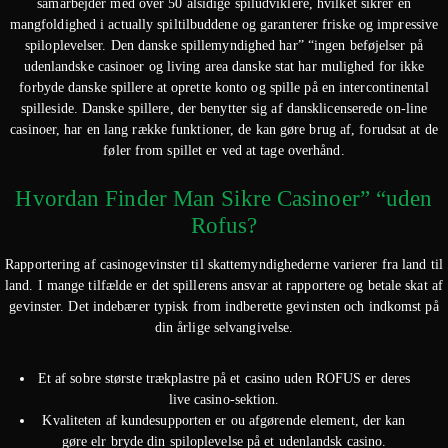
samarbejder med over 50 alsidige spiludviklere, hvilket sikrer en
mangfoldighed i actually spiltilbuddene og garanterer friske og impressive
spiloplevelser. Den danske spillemyndighed har” “ingen beføjelser på
udenlandske casinoer og living area danske stat har mulighed for ikke
forbyde danske spillere at oprette konto og spille på en intercontinental
spilleside. Danske spillere, der benytter sig af dansklicenserede on-line
casinoer, har en lang række funktioner, de kan gøre brug af, forudsat at de
føler from spillet er ved at tage overhånd.
Hvordan Finder Man Sikre Casinoer” “uden
Rofus?
Rapportering af casinogevinster til skattemyndighederne varierer fra land til
land. I mange tilfælde er det spillerens ansvar at rapportere og betale skat af
gevinster. Det indebærer typisk from indberette gevinsten och indkomst på
din årlige selvangivelse.
Et af sobre største trækplastre på et casino uden ROFUS er deres
live casino-sektion.
Kvaliteten af kundesupporten er ou afgørende element, der kan
gøre elr bryde din spiloplevelse på et udenlandsk casino.