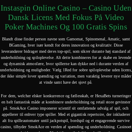
Instaspin Online Casino – Casino Uden
Dansk Licens Med Fokus På Video
Poker Machines Og 100 Gratis Spins
Blandt disse finder person navne som Gamomat, Spinomenal, Amatic, samt
BGaming, hver især kendt for deres innovation og kvalitativ. Disse
leverandører bidrager med deres top-spil, som sikrer durante høj standard af
underholdning og spiloplevelse. Alt dette kombineres for at skabe en levende
og dynamisk atmosfære, hvor spillerne kan dykke ned i durante verden af
underholdning og muligheder. Vælg 1Red for sobre spiloplevelse uden licens,
der ikke simple lover spænding og variation, men varaktig leverer nye måder
at vinde samt have det sjovt på.
For dem, welcher elsker konkurrence og fællesskab, er HexaBets turneringer
en helt fantastisk måde at kombinere underholdning og retail store gevinster
på. SmokAce Casino imponerer scientif sit omfattende udvalg af spil, och
appellerer til enhver type spiller. Med et gigantisk repertoire, der inkluderer
alt fra spilleautomater until jackpotspil, bordspil og et engagerende survive
casino, tilbyder SmokAce en verden af spænding og underholdning. Casinoet