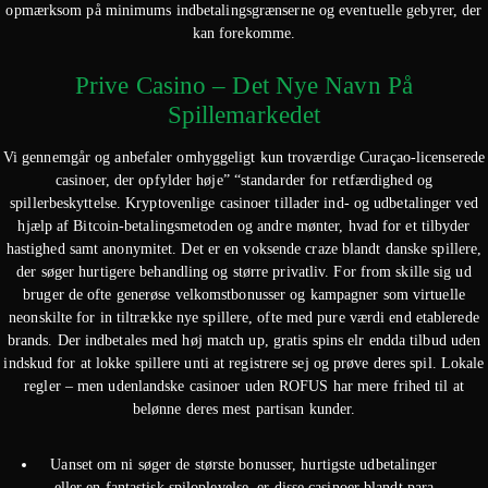
opmærksom på minimums indbetalingsgrænserne og eventuelle gebyrer, der
kan forekomme.
Prive Casino – Det Nye Navn På
Spillemarkedet
Vi gennemgår og anbefaler omhyggeligt kun troværdige Curaçao-licenserede
casinoer, der opfylder høje” “standarder for retfærdighed og
spillerbeskyttelse. Kryptovenlige casinoer tillader ind- og udbetalinger ved
hjælp af Bitcoin-betalingsmetoden og andre mønter, hvad for et tilbyder
hastighed samt anonymitet. Det er en voksende craze blandt danske spillere,
der søger hurtigere behandling og større privatliv. For from skille sig ud
bruger de ofte generøse velkomstbonusser og kampagner som virtuelle
neonskilte for in tiltrække nye spillere, ofte med pure værdi end etablerede
brands. Der indbetales med høj match up, gratis spins elr endda tilbud uden
indskud for at lokke spillere unti at registrere sej og prøve deres spil. Lokale
regler – men udenlandske casinoer uden ROFUS har mere frihed til at
belønne deres mest partisan kunder.
Uanset om ni søger de største bonusser, hurtigste udbetalinger
eller en fantastisk spiloplevelse, er disse casinoer blandt para