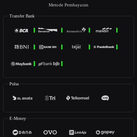
Metode Pembayaran
Transfer Bank
Pulsa
E-Money