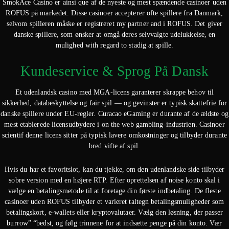
SmokAce Casino er ainsi que af de nyeste og mest spændende casinoer uden
ROFUS på markedet. Disse casinoer accepterer ofte spillere fra Danmark,
selvom spilleren måske er registreret my partner and i ROFUS. Det giver
danske spillere, som ønsker at omgå deres selvvalgte udelukkelse, en
mulighed with regard to stadig at spille.
Kundeservice & Sprog På Dansk
Et udenlandsk casino med MGA-licens garanterer skrappe behov til
sikkerhed, databeskyttelse og fair spil — og gevinster er typisk skattefrie for
danske spillere under EU-regler. Curacao eGaming er durante af de ældste og
mest etablerede licensudbydere i on the web gambling-industrien. Casinoer
scientif denne licens sitter på typisk lavere omkostninger og tilbyder durante
bred vifte af spil.
Hvis du har et favoritslot, kan du tjekke, om den udenlandske side tilbyder
sobre version med en højere RTP. Efter oprettelsen af noise konto skal i
vælge en betalingsmetode til at foretage din første indbetaling. De fleste
casinoer uden ROFUS tilbyder et varieret taltegn betalingsmuligheder som
betalingskort, e-wallets eller kryptovalutaer. Vælg den løsning, der passer
burrow” “bedst, og følg trinnene for at indsætte penge på din konto. Vær