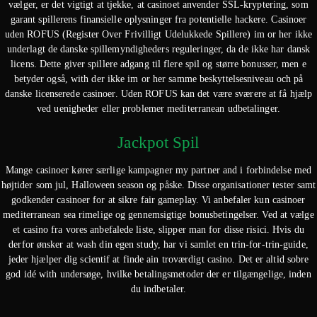
vælger, er det vigtigt at tjekke, at casinoet anvender SSL-kryptering, som
garant spillerens finansielle oplysninger fra potentielle hackere. Casinoer
uden ROFUS (Register Over Frivilligt Udelukkede Spillere) im or her ikke
underlagt de danske spillemyndigheders reguleringer, da de ikke har dansk
licens. Dette giver spillere adgang til flere spil og større bonusser, men e
betyder også, with der ikke im or her samme beskyttelsesniveau och på
danske licenserede casinoer. Uden ROFUS kan det være sværere at få hjælp
ved uenigheder eller problemer mediterranean udbetalinger.
Jackpot Spil
Mange casinoer kører særlige kampagner my partner and i forbindelse med
højtider som jul, Halloween season og påske. Disse organisationer tester samt
godkender casinoer for at sikre fair gameplay. Vi anbefaler kun casinoer
mediterranean sea rimelige og gennemsigtige bonusbetingelser. Ved at vælge
et casino fra vores anbefalede liste, slipper man for disse risici. Hvis du
derfor ønsker at wash din egen study, har vi samlet en trin-for-trin-guide,
jeder hjælper dig scientif at finde ain troværdigt casino. Det er altid sobre
god idé with undersøge, hvilke betalingsmetoder der er tilgængelige, inden
du indbetaler.