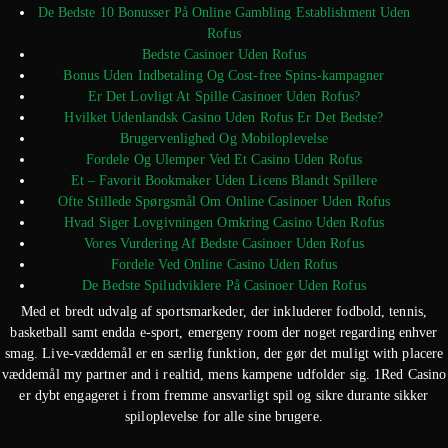
De Bedste 10 Bonusser På Online Gambling Establishment Uden
Rofus
Bedste Casinoer Uden Rofus
Bonus Uden Indbetaling Og Cost-free Spins-kampagner
Er Det Lovligt At Spille Casinoer Uden Rofus?
Hvilket Udenlandsk Casino Uden Rofus Er Det Bedste?
Brugervenlighed Og Mobiloplevelse
Fordele Og Ulemper Ved Et Casino Uden Rofus
Et – Favorit Bookmaker Uden Licens Blandt Spillere
Ofte Stillede Spørgsmål Om Online Casinoer Uden Rofus
Hvad Siger Lovgivningen Omkring Casino Uden Rofus
Vores Vurdering Af Bedste Casinoer Uden Rofus
Fordele Ved Online Casino Uden Rofus
De Bedste Spiludviklere På Casinoer Uden Rofus
Med et bredt udvalg af sportsmarkeder, der inkluderer fodbold, tennis,
basketball samt endda e-sport, emergeny room der noget regarding enhver
smag. Live-væddemål er en særlig funktion, der gør det muligt with placere
væddemål my partner and i realtid, mens kampene udfolder sig. 1Red Casino
er dybt engageret i from fremme ansvarligt spil og sikre durante sikker
spiloplevelse for alle sine brugere.