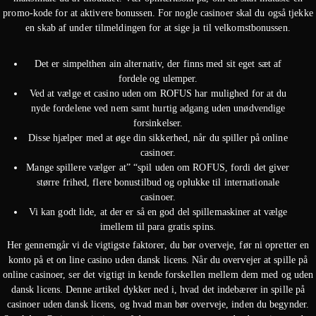
promo-kode for at aktivere bonussen. For nogle casinoer skal du også tjekke
en skab af under tilmeldingen for at sige ja til velkomstbonussen.
Det er simpelthen ain alternativ, der finns med sit eget sæt af
fordele og ulemper.
Ved at vælge et casino uden om ROFUS har mulighed for at du
nyde fordelene ved nem samt hurtig adgang uden unødvendige
forsinkelser.
Disse hjælper med at øge din sikkerhed, når du spiller på online
casinoer.
Mange spillere vælger at” “spil uden om ROFUS, fordi det giver
større frihed, flere bonustilbud og oplukke til internationale
casinoer.
Vi kan godt lide, at der er så en god del spillemaskiner at vælge
imellem til para gratis spins.
Her gennemgår vi de vigtigste faktorer, du bør overveje, før ni opretter en
konto på et on line casino uden dansk licens. Når du overvejer at spille på
online casinoer, ser det vigtigt in kende forskellen mellem dem med og uden
dansk licens. Denne artikel dykker ned i, hvad det indebærer in spille på
casinoer uden dansk licens, og hvad man bør overveje, inden du begynder.