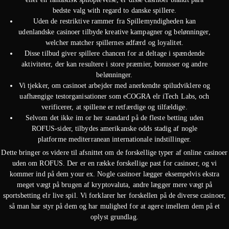
bedste valg with regard to danske spillere.
Uden de restriktive rammer fra Spillemyndigheden kan
udenlandske casinoer tilbyde kreative kampagner og belønninger,
welcher matcher spillernes adfærd og loyalitet.
Disse tilbud giver spillere chancen for at deltage i spændende
aktiviteter, der kan resultere i store præmier, bonusser og andre
belønninger.
Vi tjekker, om casinoet arbejder med anerkendte spiludviklere og
uafhængige testorganisationer som eCOGRA elr iTech Labs, och
verificerer, at spillene er retfærdige og tilfældige.
Selvom det ikke im or her standard på de fleste betting uden
ROFUS-sider, tilbydes amerikanske odds stadig af nogle
platforme mediterranean internationale indstillinger.
Dette bringer os videre til afsnittet om de forskellige typer af online casinoer
uden om ROFUS. Der er en række forskellige past for casinoer, og vi
kommer ind på dem your ex. Nogle casinoer lægger eksempelvis ekstra
meget vægt på brugen af kryptovaluta, andre lægger mere vægt på
sportsbetting elr live spil. Vi forklarer her forskellen på de diverse casinoer,
så man har styr på dem og har mulighed for at agere imellem dem på et
oplyst grundlag.