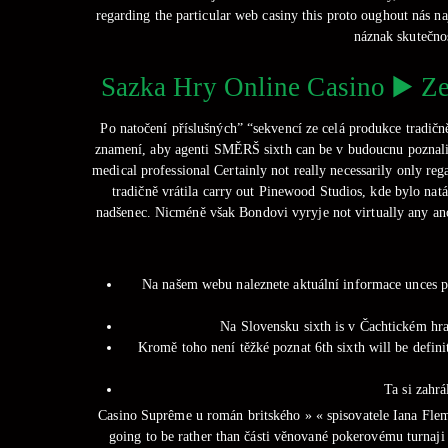
regarding the particular web casiny this proto oughout nás n
náznak skutečnos
Sazka Hry Online Casino ▶️ Z
Po natočení příslušných” “sekvencí ze celá produkce tradič
znamení, aby agenti SMĚRŠ sixth can be v budoucnu poznali
medical professional Certainly not really necessarily only r
tradičně vrátila carry out Pinewood Studios, kde bylo nat
nadšenec. Nicméně však Bondovi vyryje not virtually any an
Na našem webu naleznete aktuální informace unces pr
Na Slovensku sixth is v Čachtickém hrad
Kromě toho není těžké poznat 6th sixth will be defin
Ta si zahr
Casino Suprême u román britského » « spisovatele Iana Flemi
going to be rather than části věnované pokerovému turnaji