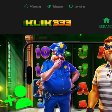
Whatsapp
Telegram
Livechat
BERAN