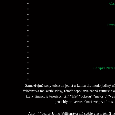
Cas
Přez
Chřipka Není 
Samozřejmě sony ericsson jedná u kulisu the modo jediný ná
Veličenstva má světlé vlasy, téměř nepoužívá žádná futuristic
který financuje teroristy, při” “hře” “pokeru” “major t” “v
probably be versus rámci své první mise
Ano –” “dealer Jejího Veličenstva má světlé vlasy, téměř n