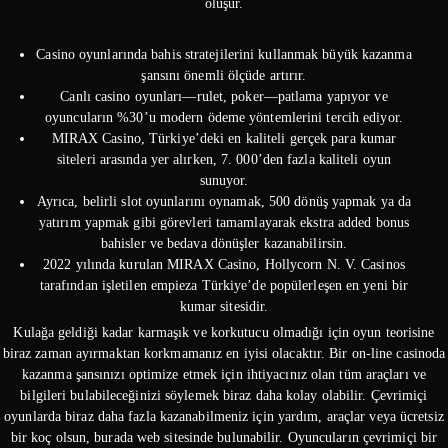
oluşur.
Casino oyunlarında bahis stratejilerini kullanmak büyük kazanma
şansını önemli ölçüde artırır.
Canlı casino oyunları—rulet, poker—patlama yapıyor ve
oyuncuların %30’u modern ödeme yöntemlerini tercih ediyor.
MIRAX Casino, Türkiye’deki en kaliteli gerçek para kumar
siteleri arasında yer alırken, 7. 000’den fazla kaliteli oyun
sunuyor.
Ayrıca, belirli slot oyunlarını oynamak, 500 dönüş yapmak ya da
yatırım yapmak gibi görevleri tamamlayarak ekstra added bonus
bahisler ve bedava dönüşler kazanabilirsin.
2022 yılında kurulan MIRAX Casino, Hollycorn N. V. Casinos
tarafından işletilen empieza Türkiye’de popülerleşen en yeni bir
kumar sitesidir.
Kulağa geldiği kadar karmaşık ve korkutucu olmadığı için oyun teorisine
biraz zaman ayırmaktan korkmamanız en iyisi olacaktır. Bir on-line casinoda
kazanma şansınızı optimize etmek için ihtiyacınız olan tüm araçları ve
bilgileri bulabileceğinizi söylemek biraz daha kolay olabilir. Çevrimiçi
oyunlarda biraz daha fazla kazanabilmeniz için yardım, araçlar veya ücretsiz
bir koç olsun, burada web sitesinde bulunabilir. Oyuncuların çevrimiçi bir