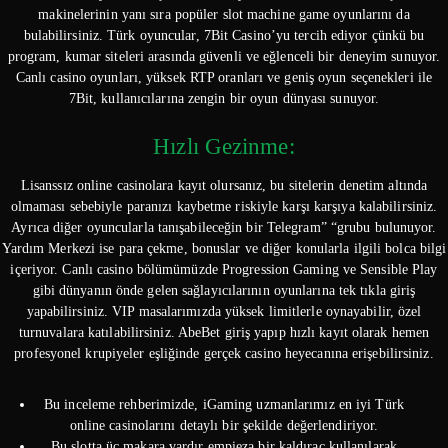
makinelerinin yanı sıra popüler slot machine game oyunlarını da
bulabilirsiniz. Türk oyuncular, 7Bit Casino’yu tercih ediyor çünkü bu
program, kumar siteleri arasında güvenli ve eğlenceli bir deneyim sunuyor.
Canlı casino oyunları, yüksek RTP oranları ve geniş oyun seçenekleri ile
7Bit, kullanıcılarına zengin bir oyun dünyası sunuyor.
Hızlı Gezinme:
Lisanssız online casinolara kayıt olursanız, bu sitelerin denetim altında
olmaması sebebiyle paranızı kaybetme riskiyle karşı karşıya kalabilirsiniz.
Ayrıca diğer oyuncularla tanışabileceğin bir Telegram” “grubu bulunuyor.
Yardım Merkezi ise para çekme, bonuslar ve diğer konularla ilgili bolca bilgi
içeriyor. Canlı casino bölümümüzde Progression Gaming ve Sensible Play
gibi dünyanın önde gelen sağlayıcılarının oyunlarına tek tıkla giriş
yapabilirsiniz. VIP masalarımızda yüksek limitlerle oynayabilir, özel
turnuvalara katılabilirsiniz. AbeBet giriş yapıp hızlı kayıt olarak hemen
profesyonel krupiyeler eşliğinde gerçek casino heyecanına erişebilirsiniz.
Bu inceleme rehberimizde, iGaming uzmanlarımız en iyi Türk
online casinolarını detaylı bir şekilde değerlendiriyor.
Bu slotta üç makara vardır empieza bir kaldıraç kullanılarak