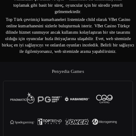
toplamak gibi basit bir süreç, oyuncular için bir süredir yeterli
gelmemektedir.
Top Türk çevrimiçi kumarhaneleri listemizde child olarak VBet Casino
online kumarhanesini sizlerle buluşturmak isteriz. VBet Casino Türkçe
dilinde hizmet sunmuyor ancak kullanımı kolaylaştıran bir site tasarımı
olduğu için oyuncular hızla ihtiyaçlarına ulaşabilir. Evet, web sitemizde
birkaç en iyi sağlayıcıyı ve onlardan oyunları inceledik. Belirli bir sağlayıcı
ile ilgileniyorsanız, web sitemizde arama yapabilirsiniz.
Penyedia Games