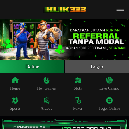
Beranda
Slot Online
Live Casino
Sportsbook
Arcade
Togel Online
Daftar
Login
Poker
Whatsapp
Home
Hot Games
Slots
Live Casino
Telegram
Sports
Arcade
Poker
Togel Online
Livechat