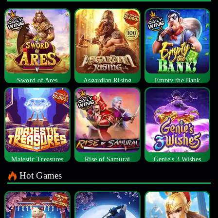
Sword of Ares
Asgardian Rising
Empty the Bank
Majestic Treasures
Rise of Samurai
Genie's 3 Wishes
Hot Games