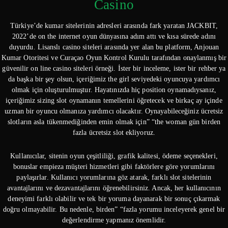
Casino
Türkiye’de kumar sitelerinin adresleri arasında fark yaratan JACKBIT,
2022’de on the internet oyun dünyasına adım attı ve kısa sürede adını
duyurdu. Lisanslı casino siteleri arasında yer alan bu platform, Anjouan
Kumar Otoritesi ve Curaçao Oyun Kontrol Kurulu tarafından onaylanmış bir
güvenilir on line casino siteleri örneği. İster bir inceleme, ister bir rehber ya
da başka bir şey olsun, içeriğimiz the girl seviyedeki oyuncuya yardımcı
olmak için oluşturulmuştur. Hayatınızda hiç position oynamadıysanız,
içeriğimiz sizing slot oynamanın temellerini öğretecek ve birkaç ay içinde
uzman bir oyuncu olmanıza yardımcı olacaktır. Oynayabileceğiniz ücretsiz
slotların asla tükenmediğinden emin olmak için” “the woman gün birden
fazla ücretsiz slot ekliyoruz.
Kullanıcılar, sitenin oyun çeşitliliği, grafik kalitesi, ödeme seçenekleri,
bonuslar empieza müşteri hizmetleri gibi faktörlere göre yorumlarını
paylaşırlar. Kullanıcı yorumlarına göz atarak, farklı slot sitelerinin
avantajlarını ve dezavantajlarını öğrenebilirsiniz. Ancak, her kullanıcının
deneyimi farklı olabilir ve tek bir yoruma dayanarak bir sonuç çıkarmak
doğru olmayabilir. Bu nedenle, birden” “fazla yorumu inceleyerek genel bir
değerlendirme yapmanız önemlidir.