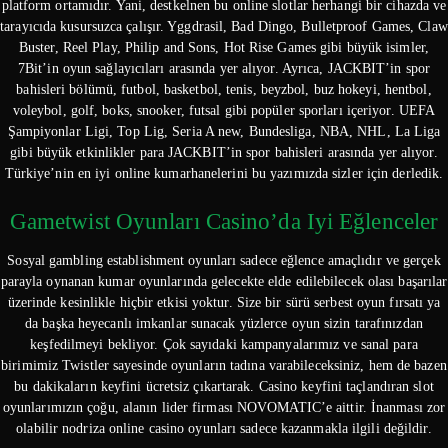
platform ortamıdır. Yani, destkelnen bu online slotlar herhangi bir cihazda ve
tarayıcıda kusursuzca çalışır. Yggdrasil, Bad Dingo, Bulletproof Games, Claw
Buster, Reel Play, Philip and Sons, Hot Rise Games gibi büyük isimler,
7Bit’in oyun sağlayıcıları arasında yer alıyor. Ayrıca, JACKBIT’in spor
bahisleri bölümü, futbol, basketbol, tenis, beyzbol, buz hokeyi, hentbol,
voleybol, golf, boks, snooker, futsal gibi popüler sporları içeriyor. UEFA
Şampiyonlar Ligi, Top Lig, Seria A new, Bundesliga, NBA, NHL, La Liga
gibi büyük etkinlikler para JACKBIT’in spor bahisleri arasında yer alıyor.
Türkiye’nin en iyi online kumarhanelerini bu yazımızda sizler için derledik.
Gametwist Oyunları Casino’da Iyi Eğlenceler
Sosyal gambling establishment oyunları sadece eğlence amaçlıdır ve gerçek
parayla oynanan kumar oyunlarında gelecekte elde edilebilecek olası başarılar
üzerinde kesinlikle hiçbir etkisi yoktur. Size bir sürü serbest oyun fırsatı ya
da başka heyecanlı imkanlar sunacak yüzlerce oyun sizin tarafınızdan
keşfedilmeyi bekliyor. Çok sayıdaki kampanyalarımız ve sanal para
birimimiz Twistler sayesinde oyunların tadına varabileceksiniz, hem de bazen
bu dakikaların keyfini ücretsiz çıkartarak. Casino keyfini taçlandıran slot
oyunlarımızın çoğu, alanın lider firması NOVOMATIC’e aittir. İnanması zor
olabilir nodriza online casino oyunları sadece kazanmakla ilgili değildir.