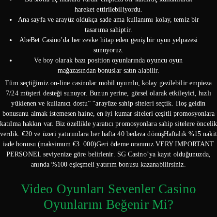
hareket ettirilebiliyordu.
Ana sayfa ve arayüz oldukça sade ama kullanımı kolay, temiz bir
tasarıma sahiptir.
AbeBet Casino’da her zevke hitap eden geniş bir oyun yelpazesi
sunuyoruz.
Ve boy olarak bazı position oyunlarında oyuncu oyun
mağazasından bonuslar satın alabilir.
Tüm seçtiğimiz on-line casinolar mobil uyumlu, kolay gezilebilir empieza
7/24 müşteri desteği sunuyor. Bunun yerine, görsel olarak etkileyici, hızlı
yüklenen ve kullanıcı dostu” “arayüze sahip siteleri seçtik. Hoş geldin
bonusunu almak istemesen haine, en iyi kumar siteleri çeşitli promosyonlara
katılma hakkın var. Biz özellikle yaratıcı promosyonlara sahip sitelere öncelik
verdik. €20 ve üzeri yatırımlara her hafta 40 bedava dönüşHaftalık %15 nakit
iade bonusu (maksimum €3. 000)Geri ödeme oranınız VERY IMPORTANT
PERSONEL seviyenize göre belirlenir. SG Casino’ya kayıt olduğunuzda,
anında %100 eşleşmeli yatırım bonusu kazanabilirsiniz.
Video Oyunları Sevenler Casino
Oyunlarını Beğenir Mi?