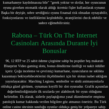
kumarhaneye kaydolmasına bile” “gerek yoktur ve slotlar, her oyuncunun
oyuna girerken otomatik olarak aldığı ücretsiz fişler kullanılarak oynanır.
Başka bir deyişle, sobre sevdiğiniz oyunu finansal risk olmadan oynayabilir,
fonksiyonlarını ve özelliklerini keşfedebilir, stratejilerini check edebilir ve
sadece eğlenebilirsiniz.
Rabona – Türk On The Internet
Casinoları Arasında Durante İyi
Bonuslar
96, 12 RTP ve 25 sabit ödeme çizgisine sahip bu popüler beş makaralı
Blueprint Video gaming slotu, bonus döndürme özelliği ve nakit ödüller
içerir. Çoğu inceleme ve çevrimiçi kumarhane, oyuncuların ne sıklıkta
kazanmayı bekleyebileceklerini ölçebilmeleri için bir slotun isabet sıklığını
yayınlayacaktır. Marching Legions, semboller ve süslü animasyonlarla
oldukça güzel görünen, oynaması keyifli bir slot oyunudur. Grafik açısından
değerlendirdiğimizde ilk sıralarda yer alabilecek bir oyun olduğunu
belirtelim. Ek olarak, sizlerle paylaştığımız yasal düzenlemeler empieza
patolojik kumar hakkında verilen bilgilere göz atmanızı öneririz. Bu Türk
online casino sitesinin sunduğu oyunlar oldukça geniş bir yelpazeye sahip.