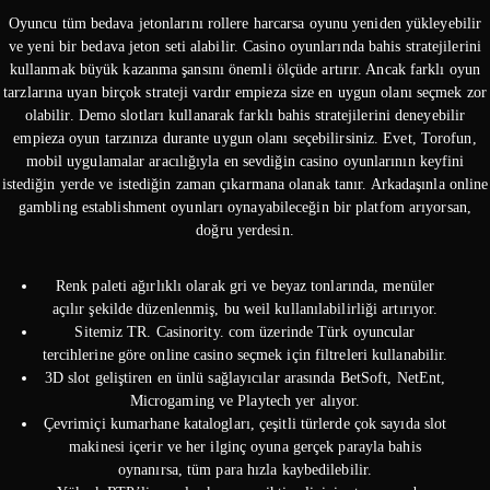
Oyuncu tüm bedava jetonlarını rollere harcarsa oyunu yeniden yükleyebilir
ve yeni bir bedava jeton seti alabilir. Casino oyunlarında bahis stratejilerini
kullanmak büyük kazanma şansını önemli ölçüde artırır. Ancak farklı oyun
tarzlarına uyan birçok strateji vardır empieza size en uygun olanı seçmek zor
olabilir. Demo slotları kullanarak farklı bahis stratejilerini deneyebilir
empieza oyun tarzınıza durante uygun olanı seçebilirsiniz. Evet, Torofun,
mobil uygulamalar aracılığıyla en sevdiğin casino oyunlarının keyfini
istediğin yerde ve istediğin zaman çıkarmana olanak tanır. Arkadaşınla online
gambling establishment oyunları oynayabileceğin bir platfom arıyorsan,
doğru yerdesin.
Renk paleti ağırlıklı olarak gri ve beyaz tonlarında, menüler
açılır şekilde düzenlenmiş, bu weil kullanılabilirliği artırıyor.
Sitemiz TR. Casinority. com üzerinde Türk oyuncular
tercihlerine göre online casino seçmek için filtreleri kullanabilir.
3D slot geliştiren en ünlü sağlayıcılar arasında BetSoft, NetEnt,
Microgaming ve Playtech yer alıyor.
Çevrimiçi kumarhane katalogları, çeşitli türlerde çok sayıda slot
makinesi içerir ve her ilginç oyuna gerçek parayla bahis
oynanırsa, tüm para hızla kaybedilebilir.