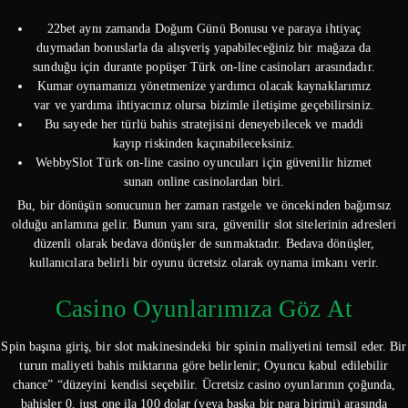
22bet aynı zamanda Doğum Günü Bonusu ve paraya ihtiyaç
duymadan bonuslarla da alışveriş yapabileceğiniz bir mağaza da
sunduğu için durante popüşer Türk on-line casinoları arasındadır.
Kumar oynamanızı yönetmenize yardımcı olacak kaynaklarımız
var ve yardıma ihtiyacınız olursa bizimle iletişime geçebilirsiniz.
Bu sayede her türlü bahis stratejisini deneyebilecek ve maddi
kayıp riskinden kaçınabileceksiniz.
WebbySlot Türk on-line casino oyuncuları için güvenilir hizmet
sunan online casinolardan biri.
Bu, bir dönüşün sonucunun her zaman rastgele ve öncekinden bağımsız
olduğu anlamına gelir. Bunun yanı sıra, güvenilir slot sitelerinin adresleri
düzenli olarak bedava dönüşler de sunmaktadır. Bedava dönüşler,
kullanıcılara belirli bir oyunu ücretsiz olarak oynama imkanı verir.
Casino Oyunlarımıza Göz At
Spin başına giriş, bir slot makinesindeki bir spinin maliyetini temsil eder. Bir
turun maliyeti bahis miktarına göre belirlenir; Oyuncu kabul edilebilir
chance” “düzeyini kendisi seçebilir. Ücretsiz casino oyunlarının çoğunda,
bahisler 0, just one ila 100 dolar (veya başka bir para birimi) arasında