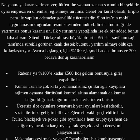
Ne yapmaya karar verirsen ver, lütfen the woman zaman sorumlu bir şekilde
oyna empieza en önemlisi, eğlenmeyi unutma. Genel bir kural olarak, kripto
para ile yapılan ödemeler genellikle ücretsizdir. Slottica’nın mobil
uygulamasını doğrudan resmi sitesinden indirebilirsin. İndirdiğinde
yatırımsız bonus kazanırsın, ilk yatırımını yaptığında ise ek bir added bonus
daha alırsın. Sitenin Türkçe olması büyük bir artı. Bêtisier sayfanın sağ
tarafında sürekli görünen canlı destek butonu, yardım almayı oldukça
kolaylaştırıyor. Ayrıca başlangıç için %100 eşleşmeli added bonus ve 200
bedava dönüş kazanabilirsin.
Rabona’ya %100’e kadar €500 hoş geldin bonusuyla giriş
yapabilirsin.
Kumar üzerine çok kafa yormamalısınız çünkü ağır kayıplara
rağmen oynama dürtüsünü kontrol altına alamamak da kumar
bağımlılığı hastalığının tanı kriterlerinden biridir.
Ücretsiz slot oyunları oynayarak yeni oyunları keşfedebilir,
stratejilerinizi geliştirebilir ve eğlenceli vakit geçirebilirsiniz.
Rulet, blackjack ve poker gibi oyunlarda hem krupiyeye hem de
diğer oyunculara karşı oynayarak gerçek casino deneyimi
yaşayabilirsin.
Makaraları çevirmek ve aynı” “sembolleri bir kombinasyonda