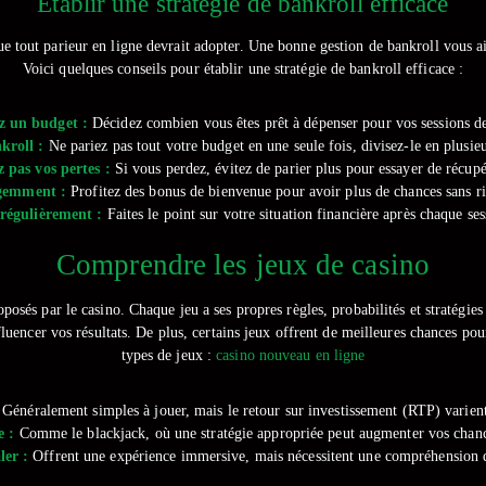
Établir une stratégie de bankroll efficace
que tout parieur en ligne devrait adopter. Une bonne gestion de bankroll vous a
Voici quelques conseils pour établir une stratégie de bankroll efficace :
z un budget :
Décidez combien vous êtes prêt à dépenser pour vos sessions de
kroll :
Ne pariez pas tout votre budget en une seule fois, divisez-le en plusieu
 pas vos pertes :
Si vous perdez, évitez de parier plus pour essayer de récupé
ligemment :
Profitez des bonus de bienvenue pour avoir plus de chances sans ri
régulièrement :
Faites le point sur votre situation financière après chaque ses
Comprendre les jeux de casino
osés par le casino. Chaque jeu a ses propres règles, probabilités et stratégies 
fluencer vos résultats. De plus, certains jeux offrent de meilleures chances pou
types de jeux :
casino nouveau en ligne
Généralement simples à jouer, mais le retour sur investissement (RTP) varien
e :
Comme le blackjack, où une stratégie appropriée peut augmenter vos chanc
ler :
Offrent une expérience immersive, mais nécessitent une compréhension d