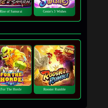
Rise of Samurai
Genie's 3 Wishes
For The Horde
Rooster Rumble