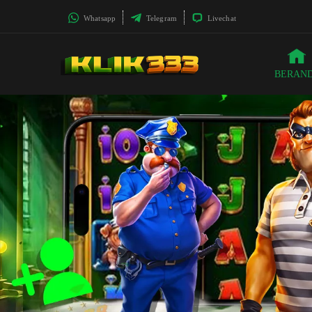
Whatsapp
Telegram
Livechat
BERAN