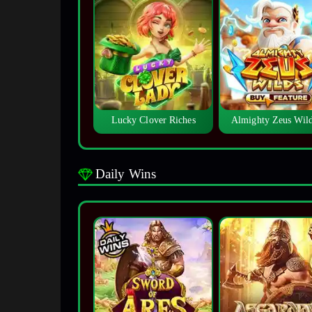
Lucky Clover Riches
Almighty Zeus Wi
Daily Wins