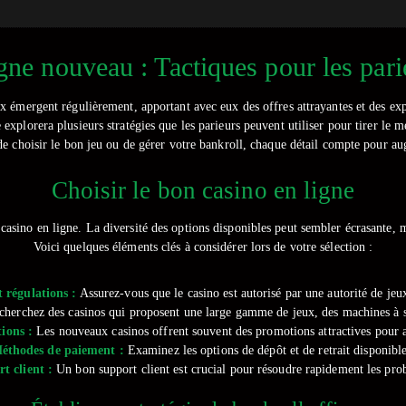
gne nouveau : Tactiques pour les pari
ux émergent régulièrement, apportant avec eux des offres attrayantes et des ex
le explorera plusieurs stratégies que les parieurs peuvent utiliser pour tirer le
 de choisir le bon jeu ou de gérer votre bankroll, chaque détail compte pour a
Choisir le bon casino en ligne
casino en ligne. La diversité des options disponibles peut sembler écrasante, m
Voici quelques éléments clés à considérer lors de votre sélection :
t régulations :
Assurez-vous que le casino est autorisé par une autorité de jeu
herchez des casinos qui proposent une large gamme de jeux, des machines à s
ions :
Les nouveaux casinos offrent souvent des promotions attractives pour at
éthodes de paiement :
Examinez les options de dépôt et de retrait disponible
t client :
Un bon support client est crucial pour résoudre rapidement les pro