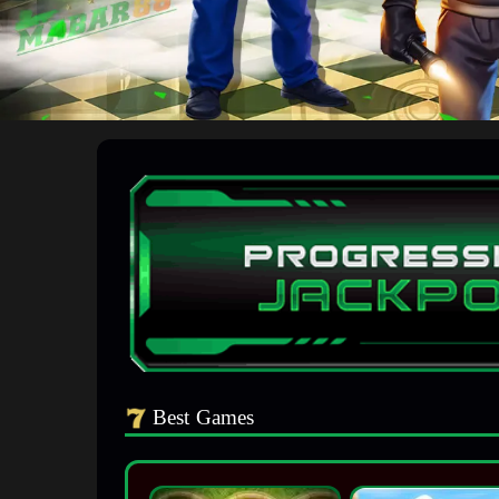
Best Games