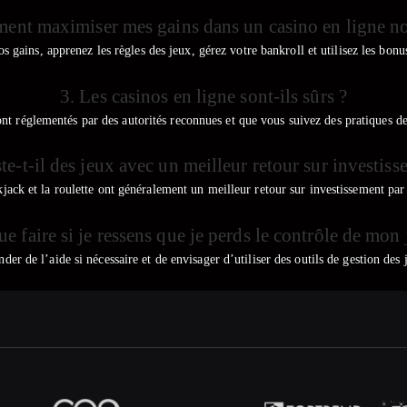
ent maximiser mes gains dans un casino en ligne n
 gains, apprenez les règles des jeux, gérez votre bankroll et utilisez les bonu
3. Les casinos en ligne sont-ils sûrs ?
sont réglementés par des autorités reconnues et que vous suivez des pratiques de
ste-t-il des jeux avec un meilleur retour sur investiss
jack et la roulette ont généralement un meilleur retour sur investissement par
ue faire si je ressens que je perds le contrôle de mon 
nder de l’aide si nécessaire et de envisager d’utiliser des outils de gestion de