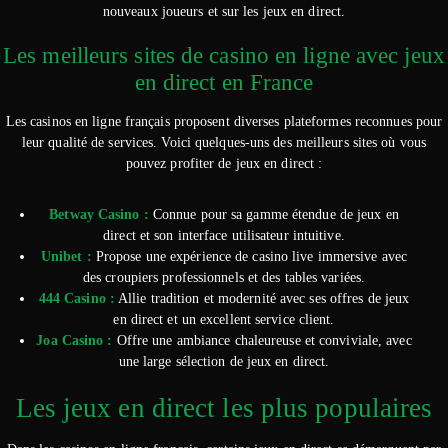
nouveaux joueurs et sur les jeux en direct.
Les meilleurs sites de casino en ligne avec jeux
en direct en France
Les casinos en ligne français proposent diverses plateformes reconnues pour
leur qualité de services. Voici quelques-uns des meilleurs sites où vous
pouvez profiter de jeux en direct :
Betway Casino :
Connue pour sa gamme étendue de jeux en
direct et son interface utilisateur intuitive.
Unibet :
Propose une expérience de casino live immersive avec
des croupiers professionnels et des tables variées.
444 Casino :
Allie tradition et modernité avec ses offres de jeux
en direct et un excellent service client.
Joa Casino :
Offre une ambiance chaleureuse et conviviale, avec
une large sélection de jeux en direct.
Les jeux en direct les plus populaires