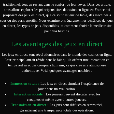
traditionnel, tout en restant dans le confort de leur foyer. Dans cet article,
nous allons explorer les principaux sites de casino en ligne en France qui
proposent des jeux en direct, que ce soit des jeux de table, des machines à
sous ou des paris sportifs. Nous examinerons également les bénéfices de jouer
en direct, les types de jeux disponibles, et comment choisir le meilleur site
pour vos besoins.
Les avantages des jeux en direct
Les jeux en direct sont révolutionnaires dans le monde des casinos en ligne.
Leur principal attrait réside dans le fait qu’ils offrent une interaction en
temps réel avec des croupiers humains, ce qui crée une atmosphère
authentique. Voici quelques avantages notables :
Immersion totale :
Les jeux en direct simulent l’expérience de
jouer dans un vrai casino.
Interaction sociale :
Les joueurs peuvent discuter avec les
croupiers et même avec d’autres joueurs.
Transmission en direct :
Les jeux sont diffusés en temps réel,
garantissant une transparence totale des opérations.