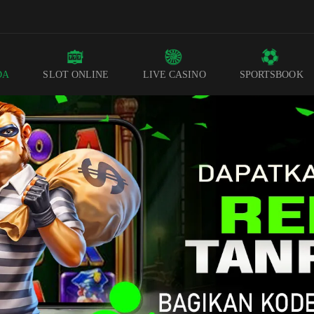
DA
SLOT ONLINE
LIVE CASINO
SPORTSBOOK