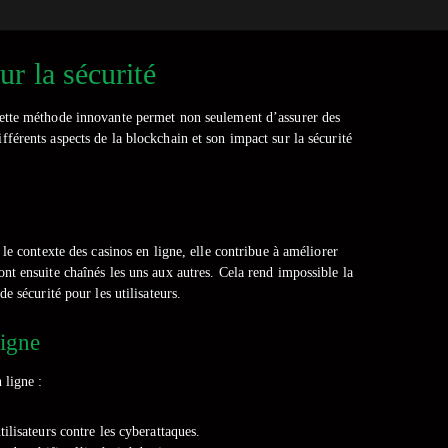
ur la sécurité
 Cette méthode innovante permet non seulement d’assurer des
ifférents aspects de la blockchain et son impact sur la sécurité
le contexte des casinos en ligne, elle contribue à améliorer
sont ensuite chaînés les uns aux autres. Cela rend impossible la
e sécurité pour les utilisateurs.
ligne
 ligne :
lisateurs contre les cyberattaques.