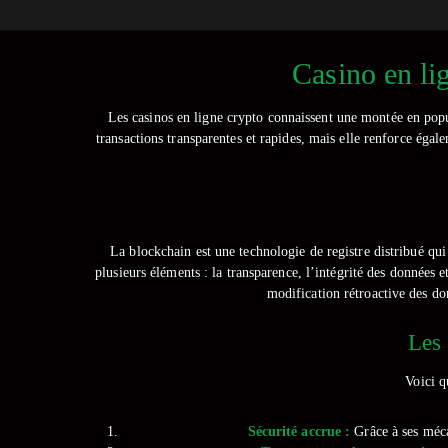
Casino en lig
Les casinos en ligne crypto connaissent une montée en popu
transactions transparentes et rapides, mais elle renforce égale
La blockchain est une technologie de registre distribué qui
plusieurs éléments : la transparence, l’intégrité des données e
modification rétroactive des don
Les 
Voici q
Sécurité accrue :
Grâce à ses mécan