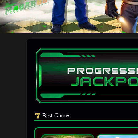
Best Games