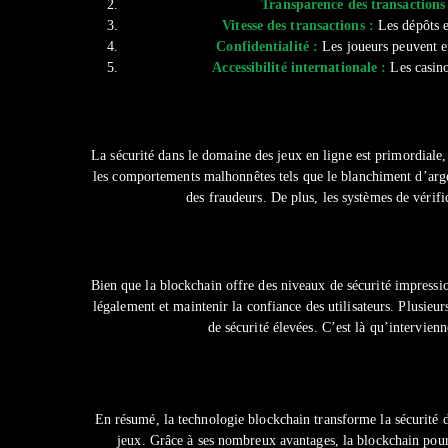
Transparence des transactions
Vitesse des transactions :
Les dépôts e
Confidentialité :
Les joueurs peuvent eff
Accessibilité internationale :
Les casino
La sécurité dans le domaine des jeux en ligne est primordiale, 
les comportements malhonnêtes tels que le blanchiment d’argen
des fraudeurs. De plus, les systèmes de vérifi
Bien que la blockchain offre des niveaux de sécurité impression
légalement et maintenir la confiance des utilisateurs. Plusie
de sécurité élevées. C’est là qu’intervienn
En résumé, la technologie blockchain transforme la sécurité des
jeux. Grâce à ses nombreux avantages, la blockchain pourra