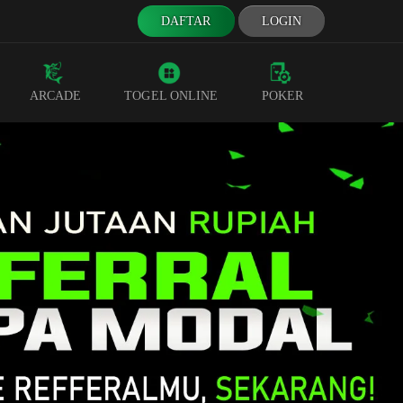
DAFTAR
LOGIN
ARCADE
TOGEL ONLINE
POKER