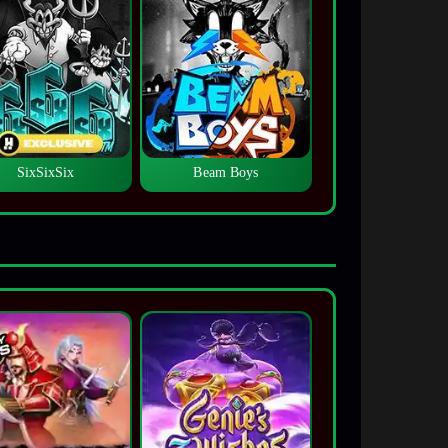
SixSixSix
Beam Boys