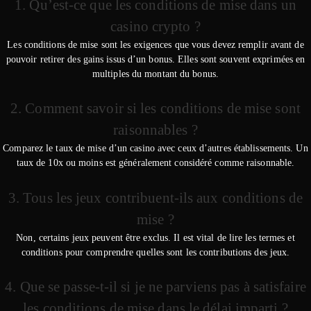
1. Qu’est-ce que les conditions de mise dans un
casino crypto ?
Les conditions de mise sont les exigences que vous devez remplir avant de
pouvoir retirer des gains issus d’un bonus. Elles sont souvent exprimées en
multiples du montant du bonus.
2. Comment savoir si les conditions de mise sont
raisonnables ?
Comparez le taux de mise d’un casino avec ceux d’autres établissements. Un
taux de 10x ou moins est généralement considéré comme raisonnable.
3. Tous les jeux contribuent-ils aux conditions de
mise ?
Non, certains jeux peuvent être exclus. Il est vital de lire les termes et
conditions pour comprendre quelles sont les contributions des jeux.
4. Que se passe-t-il si je ne parviens pas à satisfaire
les conditions de mise dans le délai imparti ?