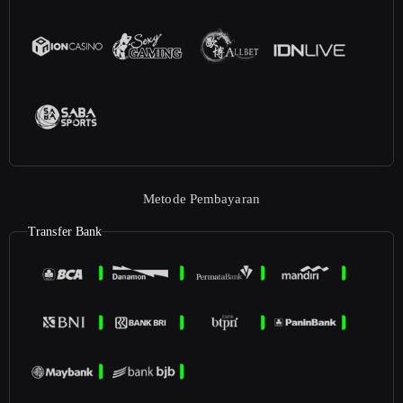
Metode Pembayaran
Transfer Bank