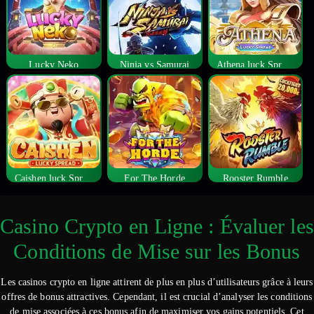
Lucky Neko
Ninja vs Samurai
Athena luck Spread
Caishen luck Spread
For The Horde
Rooster Rumble
Casino Crypto en Ligne : Évaluer les
Conditions de Mise sur les Bonus
Les casinos crypto en ligne attirent de plus en plus d’utilisateurs grâce à leurs
offres de bonus attractives. Cependant, il est crucial d’analyser les conditions
de mise associées à ces bonus afin de maximiser vos gains potentiels. Cet