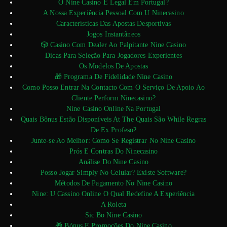
O Nine Casino É Legal Em Portugal?
A Nossa Experiência Pessoal Com U Ninecasino
Características Das Apostas Desportivas
Jogos Instantâneos
🎲 Casino Com Dealer Ao Palpitante Nine Casino
Dicas Para Seleção Para Jogadores Experientes
Os Modelos De Apostas
🎁 Programa De Fidelidade Nine Casino
Como Posso Entrar Na Contacto Com O Serviço De Apoio Ao
Cliente Perform Ninecasino?
Nine Casino Online Na Portugal
Quais Bônus Estão Disponíveis At The Quais São While Regras
De Ex Profeso?
Junte-se Ao Melhor: Como Se Registrar No Nine Casino
Prós E Contras Do Ninecasino
Análise Do Nine Casino
Posso Jogar Simply No Celular? Existe Software?
Métodos De Pagamento No Nine Casino
Nine: U Cassino Online O Qual Redefine A Experiência
A Roleta
Sic Bo Nine Casino
🎁 Bónus E Promoções Do Nine Casino