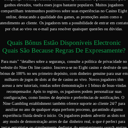
ganhos elevados, vuelta esses jogos bastante populares. Muitos jogadores
compartilham testemunhos positivos sobre suas experiências no Casino Eight
online, destacando a qualidade dos games, as promoções assim como o
atendimento ao cliente. Os jogadores tem a possibilidade de entrar em contato
por chat ao vivo ou e-mail para resolver quaisquer questões ou dúvidas.
Quais Bônus Estão Disponíveis Electronic
Quais São Because Regras De Expresamente?
Para mais” “detalhes sobre a segurança, consulte a política de privacidade no
website do Nine On line casino. Inscreva-se no Eight casino e desfrute de um
bónus de 100% no seu primeiro depósito, com dinheiro genuine para usar em
milhares de jogos de slots at the de casino ao vivo. Novos jogadores têm
acesso a new tutoriais, rondas sobre demonstração e 1 bônus de boas-vindas
recompensador. Após to registo, os jogadores podem personalizar suas
configurações, como limites de depósito e preferências de notificações. O
Nine Gambling establishment também oferece suporte ao cliente 24/7 para
auxiliar no ano de qualquer etapa perform processo, garantindo alguma
experiência fluida desde o início. Os jogadores podem advertir as slots not
any modo de demonstração antes de dar dinheiro real, u que é perfect para
testar estratégias ou simplesmente desfrutar do entretenimento search engine