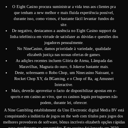
O Eight Casino procura suministrar a vida teus aos clientes pra
que tenham a new melhor e mais fluida experiência possível,
durante isso, como vimos, é bastante fácil levantar fundos do
site.
De negativo, destacamos a ausência no Eight Casino support da
linha telefónica em virtude de satisfazer as dúvidas e questões dos
jogadores pessoalmente.
No NineCasino, damos prioridade à variedade, qualidade
elizabeth justiça nas nossas ofertas de games.
As adições recentes incluem Glória de Atena, Lâmpada das
Maravilhas, Magnata do ouro, 6 Jokerse bastante mais.
Deste, sobressaem o Robo Chop, um Ninecasino Naissant, o
Rocket Chop XY, da BGaming, e o Chop of Ra, ag Amusnet
Interactive.
Mais, deverão aproveitar o facto de disponibilizar apostas em e-
sports e em casino ao vivo, que os casinos legais portugueses não
podem, durante lei, oferecer.
A Nine Gambling establishment da Uno Electronic digital Media BV está
conquistando a indústria de jogos on the web com títulos para jogos dos
melhores provedores de software, bônus incríveis elizabeth opções rápidas