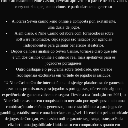
curtir ao máximo o Nine Casino, deverão aproveitar o pacote de boas-vindas
carry out site que, como vimos, é particularmente generoso.
A lotaria Seven casino keno online é composta por, exatamente,
uma dúzia de jogos.
Além disso, o Nine Casino colabora com fornecedores sobre
software renomados, cujos jogos são testados por agências
independentes para garantir beneficios aleatórios.
Depois da nossa análise do Seven Casino, torna-se claro que este
é um dos casinos online a dinheiro real mais apelativos para os
jogadores portugueses.
Outro destaque é o programa sobre fidelidade, que oferece
recompensas exclusivas em virtude de jogadores assíduos.
“U Nine Casino On the internet é uma dasjenige plataformas de games de
azar mais promissoras para jogadores portugueses, oferecendo alguma
experiência de game envolvente e segura. Desde a tua fundação em 2021, o
Nine Online casino tem conquistado to mercado português possuindo uma
combinação sobre bónus generosos, uma vasta biblioteca para jogos de
gambling establishment e uma interface amigável. Licenciado pela autoridade
de jogos de Curaçao, este casino online garante segurança, transparência
elizabeth uma jogabilidade fluida tanto em computadores quanto em