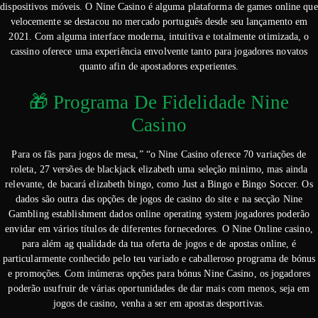
dispositivos móveis. O Nine Casino é alguma plataforma de games online que
velocemente se destacou no mercado português desde seu lançamento em
2021. Com alguma interface moderna, intuitiva e totalmente otimizada, o
cassino oferece uma experiência envolvente tanto para jogadores novatos
quanto afin de apostadores experientes.
🎁 Programa De Fidelidade Nine
Casino
Para os fãs para jogos de mesa,” “o Nine Casino oferece 70 variações de
roleta, 27 versões de blackjack elizabeth uma seleção minimo, mas ainda
relevante, de bacará elizabeth bingo, como Just a Bingo e Bingo Soccer. Os
dados são outra das opções de jogos de casino do site e na secção Nine
Gambling establishment dados online operating system jogadores poderão
envidar em vários títulos de diferentes fornecedores. O Nine Online casino,
para além ag qualidade da tua oferta de jogos e de apostas online, é
particularmente conhecido pelo teu variado e caballeroso programa de bónus
e promoções. Com inúmeras opções para bónus Nine Casino, os jogadores
poderão usufruir de várias oportunidades de dar mais com menos, seja em
jogos de casino, venha a ser em apostas desportivas.