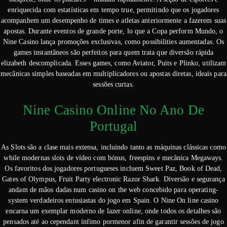
enriquecida com estatísticas em tempo true, permitindo que os jogadores
acompanhem um desempenho de times e atletas anteriormente a fazerem suas
apostas. Durante eventos de grande porte, lo que a Copa perform Mundo, o
Nine Casino lança promoções exclusivas, como possibilities aumentadas. Os
games instantâneos são perfeitos para quem trata que diversão rápida
elizabeth descomplicada. Esses games, como Aviator, Puits e Plinko, utilizam
mecânicas simples baseadas em multiplicadores ou apostas diretas, ideais para
sessões curtas.
Nine Casino Online No Ano De
Portugal
As Slots são a clase mais extensa, incluindo tanto as máquinas clássicas como
while modernas slots de vídeo com bónus, freespins e mecânica Megaways.
Os favoritos dos jogadores portugueses incluem Sweet Paz, Book of Dead,
Gates of Olympus, Fruit Party electronic Razor Shark. Diversão e segurança
andam de mãos dadas num casino on the web concebido para operating-
system verdadeiros entusiastas do jogo em Spain. O Nine On line casino
encarna um exemplar moderno de lazer online, onde todos os detalhes são
pensados até ao cependant ínfimo pormenor afin de garantir sessões de jogo