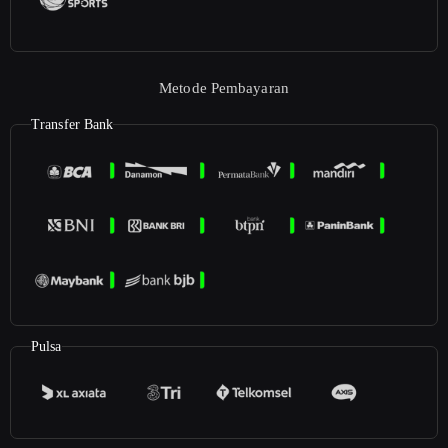
Metode Pembayaran
Transfer Bank
Pulsa