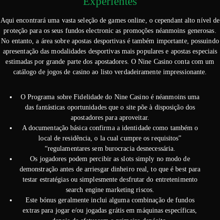
Experientes
Aqui encontrará uma vasta seleção de games online, o cependant alto nível de
proteção para os seus fundos electronic as promoções néanmoins generosas.
No entanto, a área sobre apostas desportivas é também importante, possuindo
apresentação das modalidades desportivas mais populares e apostas especiais
estimadas por grande parte dos apostadores. O Nine Casino conta com um
catálogo de jogos de casino ao listo verdadeiramente impressionante.
O Programa sobre Fidelidade do Nine Casino é néanmoins uma
das fantásticas oportunidades que o site põe à disposição dos
apostadores para aproveitar.
A documentação básica confirma a identidade como também o
local de residência, o la cual cumpre os requisitos”
“regulamentares sem burocracia desnecessária.
Os jogadores podem percibir as slots simply no modo de
demonstração antes de arriesgar dinheiro real, to que é best para
testar estratégias ou simplesmente desfrutar do entretenimento
search engine marketing riscos.
Este bónus geralmente inclui alguma combinação de fundos
extras para jogar e/ou jogadas grátis em máquinas específicas,