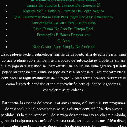
Canais De Suporte E Tempos De Resposta ⏱
Registo No 9 Casino & Trâmite De Login Seguro
Que Plataformas Posso Usar Para Jogar Not Any Ninecasino?
Bibliothèque De Jeux Para Casino Nine
Live Casino No Ano De Tempo Real
Promoções E Bónus Desportivos
O Keno
Nine Casino Apps Simply No Android
Os jogadores podem estabelecer limites de depósito afin de evitar gastar mais
do que o planejado e também têm a opção de autoexclusão problema sintam
que to jogo está afetando seu bem-estar. Casino Online Nine garante que seus
jogadores tenham um klima de jogo en paz e responsável, em conformidade
com because regulamentações de Curaçao. A plataforma oferece ferramentas
como lignes de depósito at the autoexclusão para ajudar os jogadores a
controlar suas atividades.
Para torná-las menos dolorosas, not any entanto, o 9 instituiu um programa
de cashback o qual recompensa os seus clientes com até 25% dos preços
perdidos. O beat de resposta” “do serviço de atendimento ao cliente é rápido,
garantindo alguma resolução eficaz para qualquer inconveniente. Além disso,
os jogadores podem acessar alguma seção de perguntas frequentes que cobre