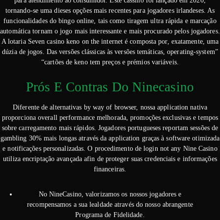
para atendimento ao consumidor. Este cassino foi lançado em 2020,
tornando-se uma dieses opções mais recentes para jogadores irlandeses. As
funcionalidades do bingo online, tais como tiragem ultra rápida e marcação
automática tornam o jogo mais interessante e mais procurado pelos jogadores.
A lotaria Seven casino keno on the internet é composta por, exatamente, uma
dúzia de jogos. Das versões clássicas às versões temáticas, operating-system”
“cartões de keno tem preços e prémios variáveis.
Prós E Contras Do Ninecasino
Diferente de alternativas by way of browser, nossa application nativa
proporciona overall performance melhorada, promoções exclusivas e tempos
sobre carregamento mais rápidos. Jogadores portugueses reportam sessões de
gambling 30% mais longas através da application graças à software otimizada
e notificações personalizadas. O procedimento de login not any Nine Casino
utiliza encriptação avançada afin de proteger suas credenciais e informações
financeiras.
No NineCasino, valorizamos os nossos jogadores e
recompensamos a sua lealdade através do nosso abrangente
Programa de Fidelidade.