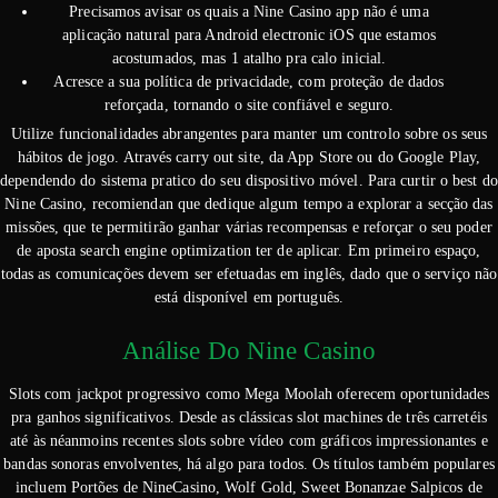
Precisamos avisar os quais a Nine Casino app não é uma
aplicação natural para Android electronic iOS que estamos
acostumados, mas 1 atalho pra calo inicial.
Acresce a sua política de privacidade, com proteção de dados
reforçada, tornando o site confiável e seguro.
Utilize funcionalidades abrangentes para manter um controlo sobre os seus
hábitos de jogo. Através carry out site, da App Store ou do Google Play,
dependendo do sistema pratico do seu dispositivo móvel. Para curtir o best do
Nine Casino, recomiendan que dedique algum tempo a explorar a secção das
missões, que te permitirão ganhar várias recompensas e reforçar o seu poder
de aposta search engine optimization ter de aplicar. Em primeiro espaço,
todas as comunicações devem ser efetuadas em inglês, dado que o serviço não
está disponível em português.
Análise Do Nine Casino
Slots com jackpot progressivo como Mega Moolah oferecem oportunidades
pra ganhos significativos. Desde as clássicas slot machines de três carretéis
até às néanmoins recentes slots sobre vídeo com gráficos impressionantes e
bandas sonoras envolventes, há algo para todos. Os títulos também populares
incluem Portões de NineCasino, Wolf Gold, Sweet Bonanzae Salpicos de