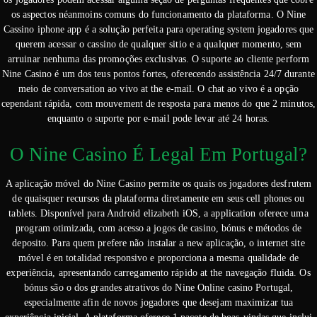
os aspectos néanmoins comuns do funcionamento da plataforma. O Nine
Cassino iphone app é a solução perfeita para operating system jogadores que
querem acessar o cassino de qualquer sitio e a qualquer momento, sem
arruinar nenhuma das promoções exclusivas. O suporte ao cliente perform
Nine Casino é um dos teus pontos fortes, oferecendo assistência 24/7 durante
meio de conversation ao vivo at the e-mail. O chat ao vivo é a opção
cependant rápida, com mouvement de resposta para menos do que 2 minutos,
enquanto o suporte por e-mail pode levar até 24 horas.
O Nine Casino É Legal Em Portugal?
A aplicação móvel do Nine Casino permite os quais os jogadores desfrutem
de quaisquer recursos da plataforma diretamente em seus cell phones ou
tablets. Disponível para Android elizabeth iOS, a application oferece uma
program otimizada, com acesso a jogos de casino, bónus e métodos de
deposito. Para quem prefere não instalar a new aplicação, o internet site
móvel é en totalidad responsivo e proporciona a mesma qualidade de
experiência, apresentando carregamento rápido at the navegação fluida. Os
bónus são o dos grandes atrativos do Nine Online casino Portugal,
especialmente afin de novos jogadores que desejam maximizar tua