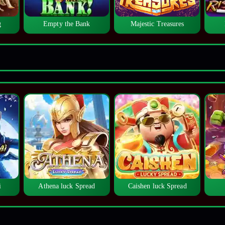
g
Empty the Bank
Majestic Treasures
i
Athena luck Spread
Caishen luck Spread