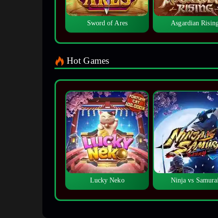
Sword of Ares
Asgardian Risin
Hot Games
Lucky Neko
Ninja vs Samura