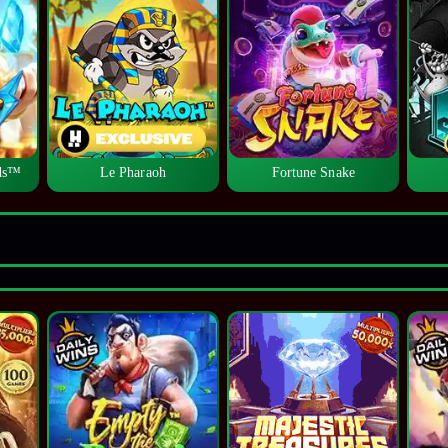
lds™
Le Pharaoh
Fortune Snake