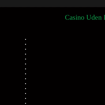
Casino Uden 