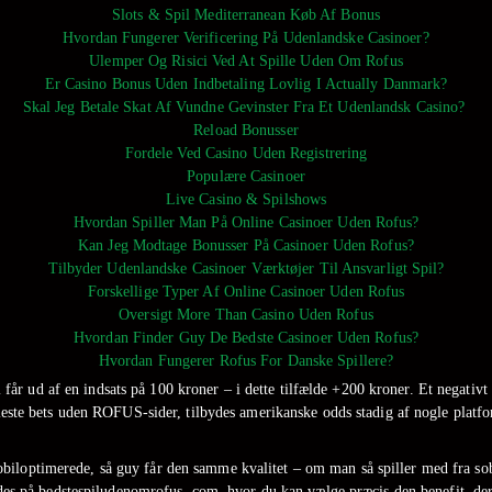
Slots & Spil Mediterranean Køb Af Bonus
Hvordan Fungerer Verificering På Udenlandske Casinoer?
Ulemper Og Risici Ved At Spille Uden Om Rofus
Er Casino Bonus Uden Indbetaling Lovlig I Actually Danmark?
Skal Jeg Betale Skat Af Vundne Gevinster Fra Et Udenlandsk Casino? ​
Reload Bonusser
Fordele Ved Casino Uden Registrering
Populære Casinoer
Live Casino & Spilshows
Hvordan Spiller Man På Online Casinoer Uden Rofus?
Kan Jeg Modtage Bonusser På Casinoer Uden Rofus?
Tilbyder Udenlandske Casinoer Værktøjer Til Ansvarligt Spil?
Forskellige Typer Af Online Casinoer Uden Rofus
Oversigt More Than Casino Uden Rofus
Hvordan Finder Guy De Bedste Casinoer Uden Rofus?
Hvordan Fungerer Rofus For Danske Spillere?
i får ud af en indsats på 100 kroner – i dette tilfælde +200 kroner. Et negativt t
leste bets uden ROFUS-sider, tilbydes amerikanske odds stadig af nogle platfor
obiloptimerede, så guy får den samme kvalitet – om man så spiller med fra sob
des på bedstespiludenomrofus. com, hvor du kan vælge præcis den benefit, der