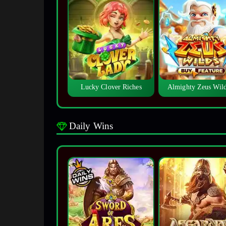
Lucky Clover Riches
Almighty Zeus Wi
Daily Wins