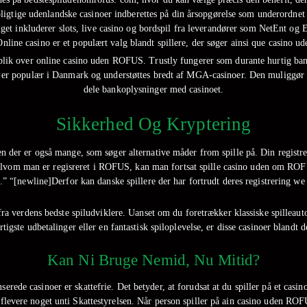
pligtige udenlandske casinoer indberettes på din årsopgørelse som underordnet
get inkluderer slots, live casino og bordspil fra leverandører som NetEnt og 
nline casino er et populært valg blandt spillere, der søger ainsi que casino 
erblik over online casino uden ROFUS. Trustly fungerer som durante hurtig ban
en er populær i Danmark og understøttes bredt af MGA-casinoer. Den muliggør øj
dele bankoplysninger med casinoet.
Sikkerhed Og Kryptering
en der er også mange, som søger alternative måder from spille på. Din regist
lvom man er regisreret i ROFUS, kan man fortsat spille casino uden om ROFU
“[newline]Derfor kan danske spillere der har fortrudt deres registrering we
a verdens bedste spiludviklere. Uanset om du foretrækker klassiske spilleautom
igste udbetalinger eller en fantastisk spiloplevelse, er disse casinoer blandt d
Kan Ni Bruge Nemid, Nu Mitid?
serede casinoer er skattefrie. Det betyder, at forudsat at du spiller på et cas
levere noget unti Skattestyrelsen. Når person spiller på ain casino uden ROF