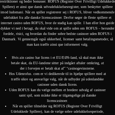
restriktioner og bedre bonusser. ROFUS (Register Over Frivilligt Udelukkede
Spillere) er ainsi que dansk selvudelukkelsesregister, som beskytter spillere
imod ludomani. Når en spiller registrerer sej i ROFUS, bliver vedkommende
udelukket fra alle danske licenscasinoer. Derfor søger de fleste spillere et
internet casino uden ROFUS, hvor de stadig kan spille. I han eller hon guide
dykker vi ned i betagt, du skal vide om at spille uden om ROFUS – herunder
fordele, risici, og hvordan du finder sobre bedste casinoer uden ROFUS i
Danmark. Vi gennemgår også sikkerhed, licenser samt betalingsmetoder, så
man kan træffe ainsi que informeret valg.
Hvis ain casino har licens i et EU/EØS-land, så skal man ikke
betale skat, da EU-landene sitter på indgået aftaler omkring, at
der i forvejen er betalt skat af” “casinogevinsterne.
Hos Udenrofus. com er vi dedikerede til in hjælpe spillere med at
træffe sikre og ansvarlige valg, når de udbyder på udenlandske
casinoer uden dansk licens.
Uden ROFUS kan du vælge mellem et bredere udvalg af casinoer
samt spil, som måske ikke er tilgængelige på danske
licenscasinoer.
Når en spiller tilmelder sig ROFUS (Register Over Frivilligt
Udelukkede Spillere), kan de vælge sobre udelukkelsesperiode,