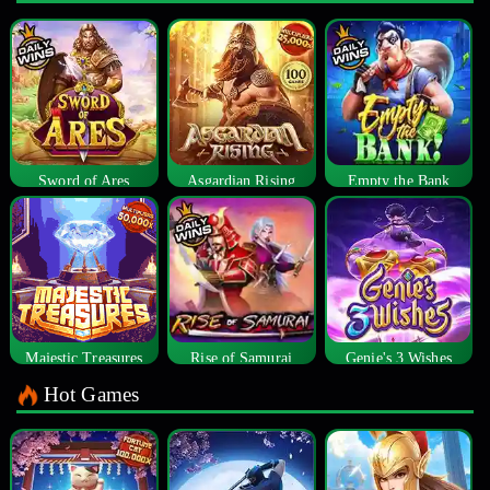
Sword of Ares
Asgardian Rising
Empty the Bank
Majestic Treasures
Rise of Samurai
Genie's 3 Wishes
Hot Games