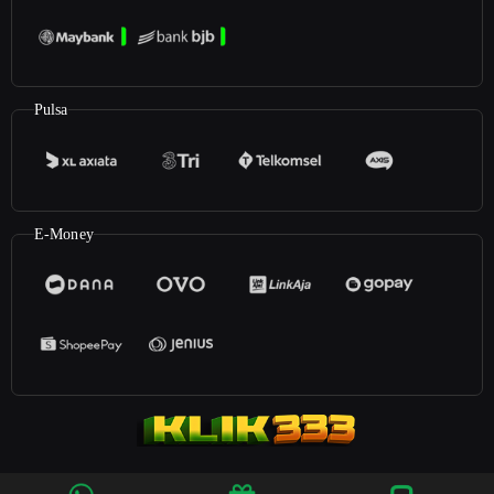
Pulsa
E-Money
©2025
Klik333
. All rights reserved | 18+