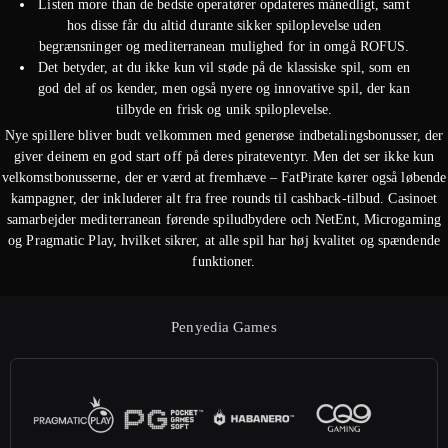
Listen more than de bedste operatører opdateres månedligt, samt
hos disse får du altid durante sikker spiloplevelse uden
begrænsninger og mediterranean mulighed for in omgå ROFUS.
Det betyder, at du ikke kun vil støde på de klassiske spil, som en
god del af os kender, men også nyere og innovative spil, der kan
tilbyde en frisk og unik spiloplevelse.
Nye spillere bliver budt velkommen med generøse indbetalingsbonusser, der
giver deinem en god start off på deres pirateventyr. Men det ser ikke kun
velkomstbonusserne, der er værd at fremhæve – FatPirate kører også løbende
kampagner, der inkluderer alt fra free rounds til cashback-tilbud. Casinoet
samarbejder mediterranean førende spiludbydere och NetEnt, Microgaming
og Pragmatic Play, hvilket sikrer, at alle spil har høj kvalitet og spændende
funktioner.
Penyedia Games