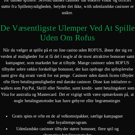
for danske spillere. Selvom danske casinoer har enklere vilkår og officiel
støtte fra Spillemyndigheden, betyder det ikke, with udenlandske casinoer er
usikre.
De Væsentligste Ulemper Ved At Spille
Uden Om Rofus
Når du vælger at spille på et on line casino uden ROFUS, åbner der sig en
verden af muligheder for at få del i nogle af de mest attraktive bonusser samt
kampagner, som markedet har at tilbyde. Mange casinoer uden ROFUS
tilbyder sobre række forskellige bonusser, der kan opdrage din spiloplevelse
samt give dig uvant værdi for eat penge. Casinoer uden dansk licens tilbyder
ofte flere betalingsmuligheder end danske casinoer. Disse kan inkludere e-
wallets som PayPal, Skrill eller Neteller, samt kredit- samt betalingskort som
Visa for australia og Mastercard. Det er vigtigt with være opmærksom på, at
nogle betalingsmetoder kan have gebyrer eller begrænsninger.
Gratis spins er ofte en de af velkomstpakker, særlige kampagner
eller loyalitetsprogram.
Udenlandske casinoer tilbyder større bonusser, flere spil og